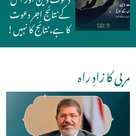
کے نتائج اجر دعوت
کا ہے، نتائج کا نہیں!
مربی کا زادِ راہ