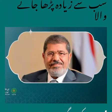
سب سے زیادہ پڑھا جانے
والا