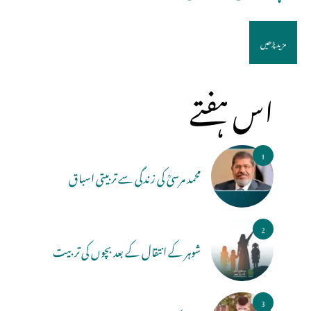
مزید پڑھیں
اس ہفتے
1
محمد مرسیؒ کی زندگی سے تربیتی اسباق
2
شوہر کے انتقال کے بعد بچوں کی تربیت
3