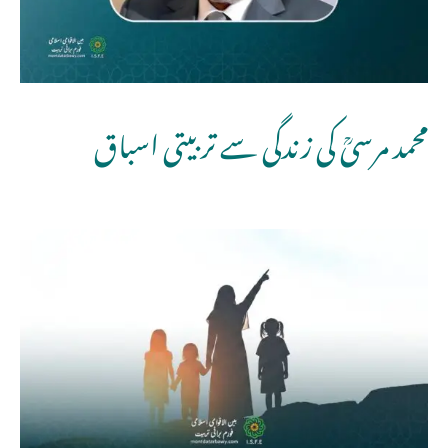
محمد مرسیؒ کی زندگی سے تربیتی اسباق