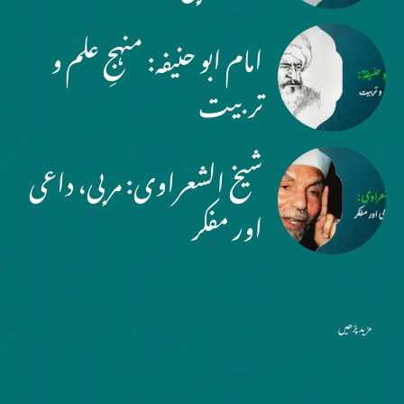
امام ابو حنیفہ: منہجِ علم و
تربیت
شیخ الشعراوی: مربی، داعی
اور مفکر
مزید پڑھیں