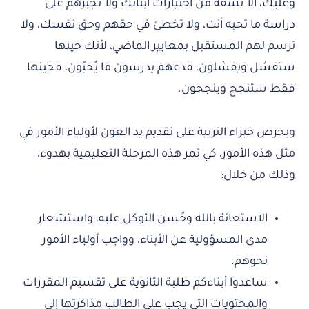
وعليك، ألا تسفه من اختيارات أبنائك ولا تجبرهم على
دراسة ما تحبه أنت، ولا تخطئ في حقهم وحق نفسك، ولا
ترسم لهم المستقبل بمعايير الماضي، لأنك حينها
ستفشل ويفشلون، فدعهم يدرسون ما يُحبّون، فحينها
فقط ستنجح وينجحون.
ويحرص خبراء التربية على تقديم يد العون لأولياء الأمور في
مثل هذه الأمور، كي تمر هذه المرحلة التعليمية بهدوء،
وذلك من خلال:
الاستعانة بالله وحُسن التوكل عليه، واستشعار
مدى المسؤولية عن الأبناء، وواجب أولياء الأمور
نحوهم.
ساعدوا أبناءكم طلبة الثانوية على تقسيم المقررات
والمحتويات التي يجب على الطالب مذاكرتها إلى