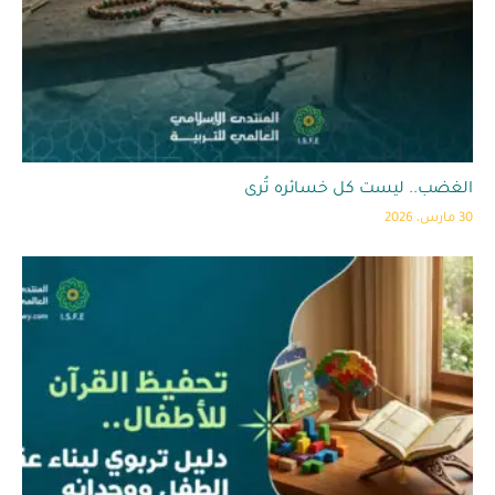
الغضب.. ليست كل خسائره تُرى
30 مارس، 2026