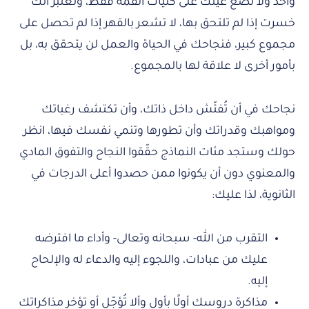
واحد ولا تضع عينك على كليات القمة فقط، وتعتبر أنك
خسرت إذا لم تلتحق بها، لا تشعر بالقهر إذا لم تحصل على
مجموع كبير، فنجاحك في الحياة والعمل لن يتحقق به، بل
بأمور أخرى لا علاقة لها بالمجموع.
نجاحك في أن تُفتّش داخل ذاتك، وأن تكتشف رغباتك
ومواهبك وقدراتك وأن تطورها وتنمي نفسك فيها، انظر
حولك وستجد مئات النماذج حقّقوا النجاح والتفوق المادي
والمعنوي دون أن يكونوا ممن حصدوا أعلى الدرجات في
الثانوية، لذا عليك:
التقرب من الله- سبحانه وتعالى- وأداء ما افترضه
عليك من عبادات، واللجوء إليه والدعاء له والإلحاح
إليه.
مذاكرة دروسك أولًا بأول وألا تُؤجّل أو تؤخر مذاكراتك