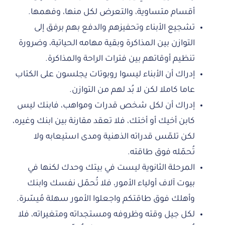
أقسام متساوية، والتعرض لكل منها، وفهمها.
تشجيع الأبناء وتحفيزهم والدفع بهم برفق إلى
التوازن بين المذاكرة وبقية مهامه الحياتية، وضرورة
تنظيم أوقاتهم بين فترات الراحة والمذاكرة.
إدراك أن الأبناء ليسوا روبوتات يجلسون على الكتاب
عاما كاملا لكن لا بُد لهم من التوازن.
إدراك أن لكل شخص قدرات ومواهب، فابنك ليس
كابن أخيك أو أختك، فلا تعقد مقارنة بين ابنك وغيره،
لكن تلمّس قدراته الذهنية ومدى استيعابه ولا
تُحمّله فوق طاقته.
المرحلة الثانوية ليست في بيتك وحدك لكنها في
بيوت آلاف أولياء الأمور، فلا تُحمّل نفسك وابنك
وأهلك فوق طاقتكم واجعلوا الأمور سهلة مُيسّرة.
لكل جيل وقته وظروفه ومستجداته ومتغيراته، فلا