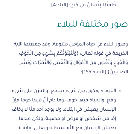
خَلَقنَا الإِنْسَانَ فِي كَبَدٍ} [البلد:4] .
صور مختلفة للبلاء
وصور البلاء في حياة المؤمن متنوعة، وقد جمعتها الآية
الكريمة في قوله تعالى: {وَلَنَبْلُوَنَّكُمْ بِشَيْءٍ مِنَ الْخَوْفِ
وَالْجُوعِ وَنَقْصٍ مِنَ الأَمْوَالِ وَالأَنْفُسِ وَالثَّمَرَاتِ وَبَشِّرِ
الصَّابِرِينَ} [البقرة:155]:
الخوف: ويكون من شيء سيقع، والحزن على شيء
وقع، والحياة فيها خوف، وما دام أنّ فيها خوفا فإنّ
الإنسان يعيش في ابتلاء، ولا يوجد أحد منّا لا يخاف،
إمّا من شخص أو مرض أو مصيبة، ولكن عندما
يعيش الإنسان مع الله سبحانه وتعالى، فإنّه لا