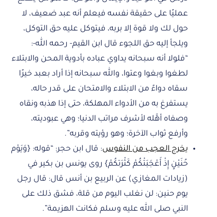
عمليًا على حقيقة نفسه فيعلم أنه عبد ضعيف، لا
حول لك ولا قوة إلا بربه، فيتوكل عليه حق التوكل،
ويلجأ إليه حق اللجوء قال ابن القيم- رحمه الله-:
“فلولا أنه سبحانه يداوي عباده بأدوية المحن والابتلاء
لطغوا وبغوا وعتوا، والله سبحانه إذا أراد بعبد خيرًا
سقاه دواءً من الابتلاء والامتحان على قدر حاله،
يستفرغ به من الأدواء المهلكة، حتى إذا هذبه ونقاه
وصفاه أهَّله لأشرف مراتب الدنيا؛ وهي عبوديته،
وأرفع ثواب الآخرة؛ وهو رؤيته وقربه”.
يخرج العجب من النفوس
: قال ابن حجر: “قوله: {وَيَوْم
حُنَيْنٍ إِذْ أَعْجَبَتْكُمْ كَثْرَتكُمْ} روى يونس بن بكير في
(زيادات المغازي) عن الربيع بن أنس قال: قال رجل
يوم حنين: لن نغلب اليوم من قلة، فشق ذلك على
النبي صلى الله عليه وسلم فكانت الهزيمة”.