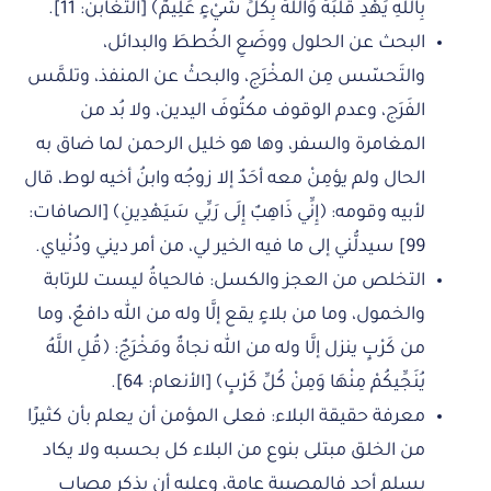
بِاللَّهِ يَهْدِ قَلْبَهُ وَاللَّهُ بِكُلِّ شَيْءٍ عَلِيمٌ﴾ [التغابن: 11].
البحث عن الحلول ووضَعِ الخُططَ والبدائل،
والتَحسّس مِن المخْرَج، والبحثْ عن المنفذ، وتلمَّس
الفَرَج، وعدم الوقوف مكتُوفَ اليدين، ولا بُد من
المغامرة والسفر، وها هو خليل الرحمن لما ضاق به
الحال ولم يؤمِنْ معه أحَدٌ إلا زوجُه وابنُ أخيه لوط، قال
لأبيه وقومه: ﴿إِنِّي ذَاهِبٌ إِلَى رَبِّي سَيَهْدِينِ﴾ [الصافات:
99] سيدلُّني إلى ما فيه الخير لي، من أمر ديني ودُنْياي.
التخلص من العجز والكسل: فالحياةُ ليست للرتابة
والخمول، وما من بلاءٍ يقع إلَّا وله من الله دافعٌ، وما
من كَرْبٍ ينزل إلَّا وله من الله نجاةٌ ومَخْرَجٌ: ﴿قُلِ اللَّهُ
يُنَجِّيكُمْ مِنْهَا وَمِنْ كُلِّ كَرْبٍ﴾ [الأنعام: 64].
معرفة حقيقة البلاء: فعلى المؤمن أن يعلم بأن كثيرًا
من الخلق مبتلى بنوع من البلاء كل بحسبه ولا يكاد
يسلم أحد فالمصيبة عامة، وعليه أن يذكر مصاب