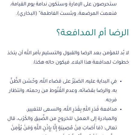
ستحرصون على الإمارة وستكون ندامة يوم القيامة،
فنعمت المرضعة، وبئست الفاطمة” (البخاري).
الرضا أم المدافعة؟
لا بُد للمؤمن بعد الرضا والقبول والتسليم بأمر الله أن يتخذ
خطوات لمدافعة هذا البلاء، فيكون حاله هكذا:
في البداية عليه، الصَبْرُ على قضاء الله، وحُسْن الظَّنِّ
به، والرضا بقضائه، وعدم القُنُوط من رحمته، وانتظار
فرجه.
مدافعة قَدَرِ اللهِ بِقَدَرِ الله، والسعى للتغيير،
والمبادرة إلى العمل؛ للخروج من الضِّيق والكَرْب، قال
تعالى: ﴿مَا أَصَابَ مِنْ مُصِيبَةٍ إِلَّا بِإِذْنِ اللَّهِ وَمَنْ يُؤْمِنْ