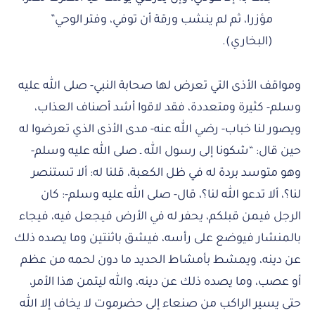
مؤزرا، ثم لم ينشب ورقة أن توفي، وفتر الوحي”
(البخاري).
ومواقف الأذى التي تعرض لها صحابة النبي- صلى الله عليه
وسلم- كثيرة ومتعددة، فقد لاقوا أشد أصناف العذاب،
ويصور لنا خباب- رضي الله عنه- مدى الأذى الذي تعرضوا له
حين قال: “شكونا إلى رسول الله ـ صلى الله عليه وسلم-
وهو متوسد بردة له في ظل الكعبة، قلنا له: ألا تستنصر
لنا؟، ألا تدعو الله لنا؟، قال- صلى الله عليه وسلم-: كان
الرجل فيمن قبلكم، يحفر له في الأرض فيجعل فيه، فيجاء
بالمنشار فيوضع على رأسه، فيشق باثنتين وما يصده ذلك
عن دينه، ويمشط بأمشاط الحديد ما دون لحمه من عظم
أو عصب، وما يصده ذلك عن دينه، والله ليتمن هذا الأمر،
حتى يسير الراكب من صنعاء إلى حضرموت لا يخاف إلا الله