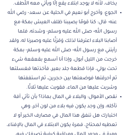
يخاف، لأنّه لا يوجد ابتلاء يقع إلّا ويأتي معه اللّطف.
الجوع: وأخرج أبو نعيم في الحلية عن سعد- رضي الله
عنه- قال: كنا قومًا يصيبنا ظلف العيش بمكة مع
رسول الله- صلى الله عليه وسلم- وشدته، فلما
أصابنا البلاء اعترفنا لذلك وَمَرَنَّا عليه وصبرنا له، ولقد
رأيتني مع رسول الله- صلى الله عليه وسلم- بمكة
خرجت من الليل أبول، وإذا أنا أسمع بقعقعة شيء
تحت بولي، فإذا قطعة جلد بعير، فأخذتها فغسلتها
ثم أحرقتها فوضعتها بين حجرين، ثم استففتها
وشربت عليها من الماء، فقويت عليها ثلاثًا.
نقص الأموال: والبلاء في المال بماذا؟ بأن تأتي آفة
تأكله، وإن وجد يكون فيه بلاء من لون آخر، وهي
اختبارك هل تنفق هذا المال في مصارف الخير أو لا
تعطيه لمحتاج، فمرة يكون الابتلاء في المال بالإفناء،
ومرة في وجود المال ومراقبة كيفية تصرفك فيه،