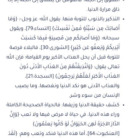
الشوق إلى الجنة: فالمؤمن لن يشتاق إلى الجنة إلا إذا
ذاق مرارة الدنيا.
التذكير بالذنوب للتوبة منها: يقول الله- عز وجل-: {وَمَا
أَصَابَكَ مِن سَيِّئَةٍ فَمِنْ نَفْسِكَ} [النساء:79]، ويقول
سبحانه: {وَمَا أَصابَكُم مِن مُصِيبَةٍ فَبِمَا كَسَبَتْ
أَيْدِيكُمْ وَيَعفُو عَن كَثِيرٍ} [الشورى:30]، فالبلاء فرصة
للتوبة قبل أن يحل العذاب الأكبر يوم القيامة؛ فإن الله
تعالى يقول: {وَلَنُذِيقَنَّهُمْ مِنَ العَذَابِ الأَدْنَى دُونَ
العَذَابِ الأَكبَرِ لَعَلَّهُمْ يَرجِعُونَ} [السجدة:21]،
والعذاب الأدنى هو نكد الدنيا ونغصها، وما يصيب
الإنسان من سوء وشر.
كشف حقيقة الدنيا وزيفها: فالحياة الصحيحة الكاملة
وراء هذه الدنيا، في حياة لا مرض فيها ولا تعب {وَإِنَّ
الدَّارَ الآخِرَةَ لَهِىَ الحَيَوَانُ لَوْ كَانُوا يَعلَمُونَ}
[العنكبوت:64]، أما هذه الدنيا فنكد وتعب وهم: {لَقَدْ