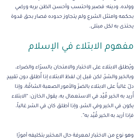
وولده، ودينه؛ فصبر واحتسب وأحسن الظن بربه ورضي
بحكمه وامتثل الشرع ولم يتجاوز حدوده فصار بحق قدوة
يحتذى به لكل مبتلى.
مفهوم الابتلاء في الإسلام
ويُطلق الابتلاء على الاختبار والامتحان بالسرّاء والضراء،
وبالخير والشرّ، لكن قيل إن لفظ الابتلاء إذا أُطلق دون تقييدٍ
دلّ غالباً على الابتلاء بالضرّ والأمور الصعبة الشاقّة، وإذا
أُريد به الخير قُيِّد في الاستعمال به، يقول الخازن: “الابتلاء
يكون في الخير وفي الشر، وإذا أطلق كان في الشر غالباً،
فإذا أريد به الخير قُيِّد به”.
وهو نوع من الاختبار لمعرفة حال المختبر بتكليفه أمورًا