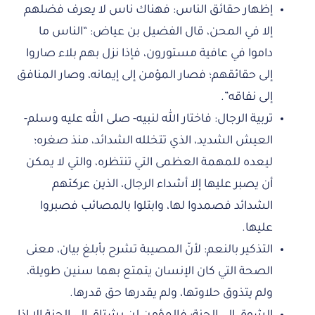
إظهار حقائق الناس: فهناك ناس لا يعرف فضلهم
إلا في المحن، قال الفضيل بن عياض: “الناس ما
داموا في عافية مستورون، فإذا نزل بهم بلاء صاروا
إلى حقائقهم؛ فصار المؤمن إلى إيمانه، وصار المنافق
إلى نفاقه”.
تربية الرجال: فاختار الله لنبيه- صلى الله عليه وسلم-
العيش الشديد، الذي تتخلله الشدائد، منذ صغره؛
ليعده للمهمة العظمى التي تنتظره، والتي لا يمكن
أن يصبر عليها إلا أشداء الرجال، الذين عركتهم
الشدائد فصمدوا لها، وابتلوا بالمصائب فصبروا
عليها.
التذكير بالنعم: لأنّ المصيبة تشرح بأبلغ بيان، معنى
الصحة التي كان الإنسان يتمتع بهما سنين طويلة،
ولم يتذوق حلاوتها، ولم يقدرها حق قدرها.