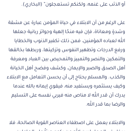
أو الذئب على غنمه، ولكنكم تستعجلون” (البخاري).
على الرغم من أن الابتلاء في حياة المؤمن عبارة عن مشقة
وشدةٍ ومعاناة، فإن فيه منحًا إلهية وجوائز ربانية جعلها
الله لعباده المؤمنين، فمن ذلك تكفير الذنوب والخطايا
ورفع الدرجات وتطهير النفوس وتزكيتها، وربطها بخالقها
والتمكين والنصر والتمييز والتمحيص بين العباد ومعرفة
أهل الصدق والصبر والإيمان، وكشف وفضح أهل الخيانة
والكذب. والمسلم يحتاج إلى أن يحسن التعامل مع الابتلاء
وكيف يستثمره ويستفيد منه، فيقوي إيمانه بالله عندما
يدرك أن قدر الله لا مناص منه فيربي نفسه على التسليم
والرضا بما قدر الله.
والابتلاء يعمل على اصطفاء العناصر القوية الصالحة، فلا