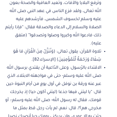
وترفع البلايا والآفات، وتعيد العافية والصحة بعون
الله تعالى، ولقد فزع الناس في عهد النبي صلى الله
عليه وسلم لخسوف الشمس، فأرشدهم عليه
الصلاة والسلام إلى الدعاء والصدقة فقال: “فإذا رأيتم
ذلك فادعوا الله وكبروا وصلوا وتصدقوا” (متفق
عليه).
تلاوة القرآن: يقول تعالى: (وَنُنَزِّلُ مِنَ الْقُرْآنِ مَا هُوَ
شِفَاءٌ وَرَحْمَةٌ لِّلْمُؤْمِنِينَ) [الإسراء:82].
الاقتداء بالرّسول: وعلى الدّاعية أن يقتدي برسول الله
صلى الله عليه وسلم- حتى في مواجهته الابتلاء، الذي
عبر عنه ورقة بن نوفل في أول يومٍ من أيام النبوة حين
قال: “يا ليتني فيها جذعا (ليتني أكون حيا) إذ يخرجك
قومك، فقال له رسول الله- صلى الله عليه وسلم-: أو
مخرجي هم؟!، قال: نعم، لم يأت رجل قط بمثل ما
جئت به إلا عودي، وإن يدركني يومك حيا أنصرك نصرا