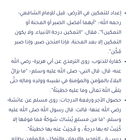
إعداد للتمكين في الأرض: قيل للإمام الشافعي-
رحمه الله-: “أيهما أفضل: الصبر أو المحنة أو
التمكين؟”، فقال: “التمكين درجة الأنبياء، ولا يكون
التمكين إلا بعد المحنة، فإذا امتحن صبر، وإذا صبر
مُكِّن”.
كفارة للذنوب: روى الترمذي عن أبي هريرة- رضي الله
عنه- قال: قال النبي- صلى الله عليه وسلم-: “ما يزالُ
البلاءُ بالمؤمنِ والمؤمنةِ في نفسِه وولدِه ومالِه حتَّى
يلقَى اللهَ تعالَى وما عليه خطيئةٌ”.
حصول الأجر ورفعة الدرجات: روى مسلم عن عائشة-
رضي الله عنها- قالت: قال رسول الله صلى الله عليه
وسلم: “ما من مسلمٍ يُشاك شوكةً فما فوقها إلا
كُتِبتْ له بها درجةٌ ، و مُحِيَتْ عنه بها خطيئةٌ”.
درس في التوحيد والإيمان والتوكل: فالمؤمن يطلع