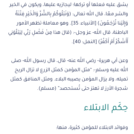
يشق عليه فعلها أو تركها؛ ليجازيه عليها، ويكون في الخير
والشر معًا، قال الله تعالى: (وَنَبْلُوكُمْ بِالشَّرِّ وَالْخَيْرِ فِتْنَةً
وَإِلَيْنا تُرْجَعُونَ) [الأنبياء: 35]. وهو معاملة تظهر الأمور
الباطنة، قال الله- عز وجل-: (قالَ هذا مِنْ فَضْلِ رَبِّي لِيَبْلُوَنِي
أَأَشْكُرُ أَمْ أَكْفُرُ) [النمل: 40].
وعن أبي هريرة- رضي الله عنه- قال، قال رسول الله- صلى
الله عليه وسلم-: “مثل المؤمن كمثل الزرع لا تزال الريح
تميله، ولا يزال المؤمن يصيبه البلاء. ومثل المنافق كمثل
شجرة الأرز لا تهتز حتى تُستحصد” (مسلم).
حِكَم الابتلاء
وفوائد الابتلاء للمؤمن كثيرة، منها: