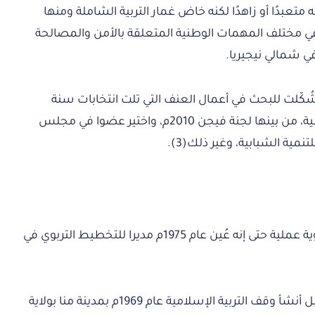
عبدًا أو زاهدًا لكنه خاض غمار التربية الشاملة ومنها
 في مختلف المهمات الوطنية المتعلقة بالأمن والمصالحة
في شمالي نيجيريا.
ي شُكّلت للبحث في أعمال العنف التي تلت انتخابات سنة
2011م، وكان عضوا بلجان خبراء حكومية، من بينها لجنة فيجن 2010م، واختير عضوا في مجلس
نمية الشبابية، وغير ذلك(3).
وقد كان للشيخ أحمد ليمو جهودٌ تربوية عملية حتى إنه عُين عام 1975م مديرا للتخطيط التربوي في
ولم تتوقف جهوده التربوية عند ذلك، بل أنشأ وقف التربية الإسلامية عام 1969م بمدينة منا بولاية