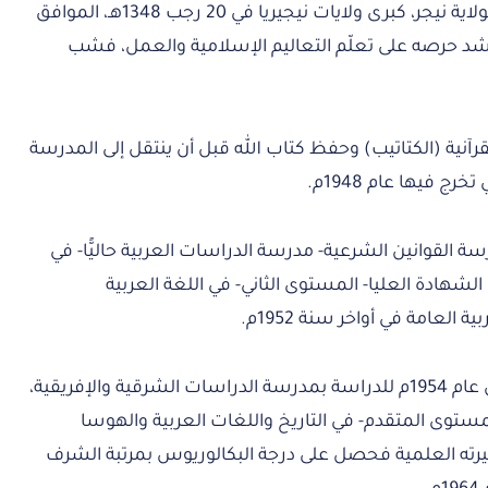
وُلِدَ شيخ أحمد أبو بكر ليمو في ليمو بولاية نيجر، كبرى ولايات نيجيريا في 20 رجب 1348هـ، الموافق
ت علم كان أشد حرصه على تعلّم التعاليم الإسلامية والعمل، فشب
رآنية (الكتاتيب) وحفظ كتاب الله قبل أن ينتقل إلى المدرسة
ج فيها عام 1948م.
 القوانين الشرعية- مدرسة الدراسات العربية حاليًّا- في
ليها عام1950م، ثم نال الشهادة العليا- المستوى الثاني- في اللغة العربية
العامة في أواخر سنة 1952م.
سافر “ليمو” في بعثة إلى جامعة لندن عام 1954م للدراسة بمدرسة الدراسات الشرقية والإفريقية،
ستوى المتقدم- في التاريخ واللغات العربية والهوسا
1961م، وأكمل مسيرته العلمية فحصل على درجة البكالوريوس بمرتبة الشرف