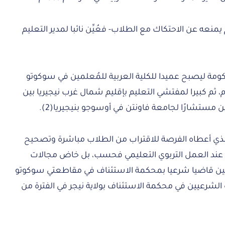
منعه عن الاحتكاك مع الطلاب- فعُيِّن نائبا لمدير التعليم
حكومة ليصبح عميدا للكلية العربية للمُعلمين في سوكوتو
نة 1966م، ثم مفتشا أول عام 1970م، ثم كبيرا لمفتشي التعليم بإقليم شمال غرب نيجيريا بين
ذي أعطاه الفرصة للاقتراب من الطلاب مباشرة وتصحيح
ف عند العمل التربوي التعليمي فحسب، بل خاض مجالات
ين قاضيا شرعيا بمحكمة الاستئناف في مقاطعتي سوكوتو
بير القضاة الشرعيين في محكمة الاستئناف بولاية نيجر في الفترة من