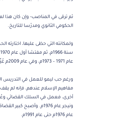
ثم ترقى في المناصب- وإن كان هذا لم ي
الحكومي الثانوي ومدرّسا للتاريخ.
ولمكانته التي حظى عليها، اختارته ال
س
عام 1971 – 1973م، وفي عام 2009م عُيِّن مستشارًا لجامعة فاونتن في أوسوجو بنيجيريا(2).
ورغم حب ليمو للعمل في التدريس ال
مفاهيم الإسلام عندهم، فإنه لم يق
أخرى، فعمل في السلك القضائي وعُ
ونيجر عام 1976م. وأصبح ك
عام 1976م حتى عام 1991م.