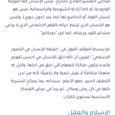
صاحبي التفسير المادي للتاريخ. ليس الإنسان كما صورته
الوجودية، أو كما أرادته الشيوعية والرأسمالية، ليس هو
إنسان القوة، أو الخاضع لها كما عند (جون ديوي)، وليس
هو الإنسان الذي ترتبط حياته بالقهر الاجتماعي الذي لا يراعي
مشاعر الفرد ورغباته، كما قرر “دوركايم”.
ثم يبسط المؤلف القول في “حقيقة الإنسان في التصور
الإسلامي”؛ فيبين أن الله خلق الإنسان في أحسن تقويم،
وأعده ليكون صالحًا للمهام التي خلق من أجلها، وأنزل له
منهجًا متكاملًا لا يقبل تنمية ولا تكميلًا؛ لأنه من لدن
اللطيف الخبير. فهو الأعلم- سبحانه- بما يصلح للبشرية
كلها في كل زمان ومكان. ثم يبدأ في عرض القضايا
الأساسية لمحتوى الكتاب.
الإسلام والعقل