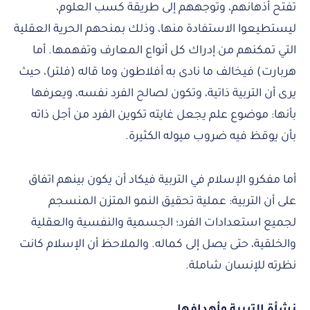
تفتح أذهانهم، وتوجههم إلى طريقة كسب العلوم،
ليستطيعوا الاستفادة منها، وذلك بمنحهم الحرية العقلية
التي تمكنهم من إدراك كل أنواع المعارف وتفهمها. أما
هربارت) فيخالف ما نادى به أفلاطون وما قاله (فلتر)، حيث
يرى أن التربية ذاتية، وتكون لصالح الفرد نفسه، ويعرفها
بأنها: موضوع علم يجعل غايته تكوين الفرد من أجل ذاته
بأن يوقظ فيه ضروب ميوله الكثيرة.
أما مفكرو الإسلام في التربية فيكاد أن يكون بينهم اتفاق
على أن التربية: عملية تحقيق النمو المتزن المنسجم
لجميع استعدادات الفرد؛ الجسمية والنفسية والعقلية
والخلقية، حتى يصل إلى كماله. والملاحظ أن الإسلام كانت
نظرته للإنسان شاملة.
نشأة التربية وأهدافها