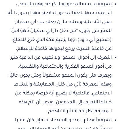
معرفة ما يحبه المدعو وما يكرهه: وهو ما يجعل
الداعية فقيها بلغة المدعو الخاصة، فهذا رسول الله-
صلى الله عليه وسلم- ما إن يعلم حب أبي سفيان
للفخر حتى يقول: “مَن دخلَ دارَ أبي سفيانَ فَهوَ آمنٌ”
(صحيح أبي داود). وإذا بزعيم مكة الذي خرج للدفاع
عن قاعدة الشرك يرجع ليحولها قاعدة للإسلام.
التعرف إلى أحوال المدعو: ولا تغيب عن الداعية كثير
من أمور المدعو الفكرية والاجتماعية والنفسية،
ويعرف متى يكون المدعو مشغولاً ومتى يكون خاليًا،
وهذه المعرفة تأتي من خلال المعايشة والنشاط
الاجتماعي، فالداعية لا يضيع أية فرصة يمكنه من
خلالها التعرف إلى المدعوين، ويجب أن تتم هذه
المعرفة بطريقة لا تثير انتباههم.
معرفة أوضاع المدعو الاقتصادية: فإن كان فقيرا