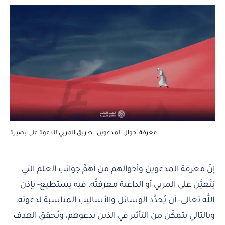
معرفة أحوال المدعوين.. طريق المربي للدعوة على بصيرة
إنّ معرفة المدعوين وأحوالهم من أهمِّ جوانب العلم التي
يَتَعيَّن على المربي أو الداعية معرفتُه، فبه يستطيع- بإذن
الله تعالى- أن يُحدِّد الوسائل والأساليب المناسبة لدعوته،
وبالتالي يتمكّن من التأثير في الذين يدعوهم، ويُحقق الهدف