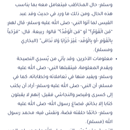
وسلم- حال المخاطَب فيتعامل معه بما يناسب
هذه الحال، ومن ذلك ما ورد في حديث وفد عبد
القيس لما أتوا النبي- صلى الله عليه وسلم- قال لهم:
“مَن الْقَوْمُ؟” أو “مَن الْوَفْدُ؟” قالوا: ربيعة. قال: “مَرْحَباً
بِالْقَوْمِ -أو بِالْوَفْد- غَيْرَ خَزَايَا وَلا نَدَامَى” (البخاري
ومسلم).
معلومات الآخرين: وقد يأتي من يُسدِي النصيحة
ويقدم المعلومة، فيتقبلها النبي- صلى الله عليه
وسلم- ويفيد منها في تعاملاته وخطاباته، كما في
مسلم: أن النبي- صلى الله عليه وسلم- أراد أن يكتب
إلى كسرى وقيصر والنجاشي فقيل: إنهم لا يقبلون
كتابا إلا بخاتم، فصاغ رسول الله- صلى الله عليه
وسلم- خاتمًا حلقته فضة، ونقش فيه: محمد رسول
الله (مسلم).