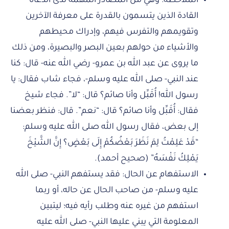
الملاحظة: وهي من المصادر المهمة لدى الدعاة
القادة الذين يتسمون بالقدرة على معرفة الآخرين
وتقويمهم والتفرس فيهم، وإدراك محيطهم
والأشياء من حولهم بعين البصر والبصيرة، ومن ذلك
ما يروى عن عبد الله بن عمرو- رضي الله عنه- قال: كنا
عند النبي- صلى الله عليه وسلم-، فجاء شاب فقال: يا
رسول الله! أُقَبِّل وأنا صائم؟ قال: “لا”. فجاء شيخ
فقال: أُقَبِّل وأنا صائم؟ قال: “نعم”. قال: فنظر بعضنا
إلى بعض، فقال رسول الله صلى الله عليه وسلم:
“قَدْ عَلِمْتُ لِمَ نَظَرَ بَعْضُكُمْ إِلَى بَعْضٍ؟ إِنَّ الشَّيْخَ
يَمْلِكُ نَفْسَهُ” (صحيح أحمد).
الاستفهام عن الحال: فقد يستفهم النبي- صلى الله
عليه وسلم- من صاحب الحال عن حاله، أو ربما
استفهم من غيره عنه وطلب رأيه فيه؛ ليتبين
المعلومة التي يبني عليها النبي- صلى الله عليه