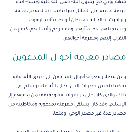
منهم يؤدي مع رسول الله- صلى الله عليه وسلم- أثناء
عرضه نفسه على القبائل دورا يناسب ما لديه من حذقه،
وتوافرت له الدراية به، فكان أبو بكر يتألف الوفود،
ويستميلهم بذكر مآثرهم، ومفاخرهم وأنسابهم، كنوع من
التقرب إليهم ومعرفة أحوالهم.
مصادر معرفة أحوال المدعوين
وعن مصادر معرفة أحوال المدعوين إلى طريق الله، فإنه
يمكننا تلمس خطوات النبي- صلى الله عليه وسلم- في
ذلك، والذي كان على دراية واسعة ودقيقة بمَن يدعوهم إلى
الإسلام، وقد كان يستقي معرفته بمدعويه ومخاطَبيه من
مصادر عدة غير مصدر الوحي، ومنها: