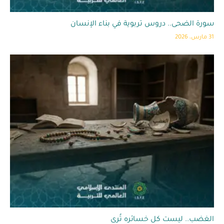
سورة الضحى.. دروس تربوية في بناء الإنسان
31 مارس، 2026
الغضب.. ليست كل خسائره تُرى