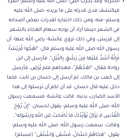
التجربة: وقد يُجرّب النبي- صلى الله عليه وسلم- المرء
فيكتشف مدى قدرته على ما يريده- صلى الله عليه
وسلم- منه، ومن ذلك اختباره لقدرات بعض أصحابه
في الشعر حينما أراد أن يوجه سهام الهجاء بالشعر
إلى قريش، وفي ذلك تروي عائشة- رضي الله عنها- أن
رسول الله صلى الله عليه وسلم قال: “اهْجُوا قُرَيْشاً؛
فَإِنَّهُ أَشَدُّ عَلَيْها مِنْ رَشْقٍ بِالنَّبْلِ”، فأرسل إلى ابن
رواحة فقال: “اهْجُهُمْ”، فهجاهم فلم يُرْضِ، فأرسل
إلى كعب بن مالك، ثم أرسل إلى حسان بن ثابت، فلما
دخل عليه قال حسان: قد آن لكم أن ترسلوا إلى هذا
الأسد الضارب بذنبه. قالت عائشة: فسمعت رسول
الله- صلى الله عليه وسلم- يقول لحسان: “إِنَّ رُوْحَ
الْقُدُسِ لا يَزَالُ يُؤَيِّدُكَ مَا نَافَحَتَ عَن اللهِ ورَسُولِه”،
وقالت: سمعت رسول الله- صلى الله عليه وسلم-
يقول: “هَجَاهُمْ حَسَّانُ، فَشَفَى وَاشْتَفَى” (مسلم).