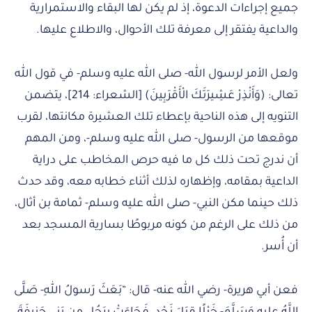
جميع إجراءات الدعوة، إذ لم يكن لها البقاء والاستمرارية
والداعية يفتقر إلى معرفة تلك الأحوال، والاطلاع عليها.
ولعل الأمر لرسول الله- صلى الله عليه وسلم- في قول الله
تعالى: (وَأَنْذِرْ عَشِيرَتَكَ الْأَقْرَبِينَ) [الشعراء: 214]، يتضمن
التنويه إلى هذه الناحية بإعطاء تلك العشيرة مكانتها، لقرب
موقعها من الرسول- صلى الله عليه وسلم-، ومن المهم
أن ندرج تحت ذلك كل ما فيه حرص المخاطب على دراية
الداعية بمقامه، وإظهاره لذلك أثناء خطابه معه، وقد حدث
ذلك حينما مكن النبي- صلى الله عليه وسلم- ثمامة بن أثال،
من ذلك على الرغم من كونه مربوطًا بسارية المسجد بعد
أن أُسر.
فعن أبي هريرة- رضي الله عنه- قال: “بَعَثَ رَسولُ اللهِ- صَلَّى