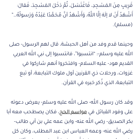
قَرِيبٍ مِنَ المَسْجِدِ، فَاغْتَسَلَ، ثُمَّ دَخَلَ المَسْجِدَ، فَقالَ:
أَشْهَدُ أَنْ لا إلَهَ إلَّا اللَّهُ، وَأَشْهَدُ أنَّ مُحَمَّدًا عَبْدُهُ وَرَسولُهُ…”
(مسلم).
وحينما قدم وفد من أهل الحبشة، قال لهم الرسول- صلى
الله عليه وسلم-: “انتسبوا”، فانتسبوا إلى نبي الله العربي
القديم هود- عليه السلام- وافتخروا أنهم شاركوا في
غزوات، ورحلات ذي القرنين أول ملوك التبابعة، أو تبع
التبابعة، الذي ذُكر خبره في القرآن.
وقد كان رسول الله- صلى الله عليه وسلم- يعرض دعوته
على وفود القبائل في
مواسم الحج
، فكان يصطحب معه أبا
بكر الصديق- رضي الله عنه- وابن عمه علي بن أبي طالب-
رضي الله عنه- وعمه العباس ابن عبد المطلب، وكان كل