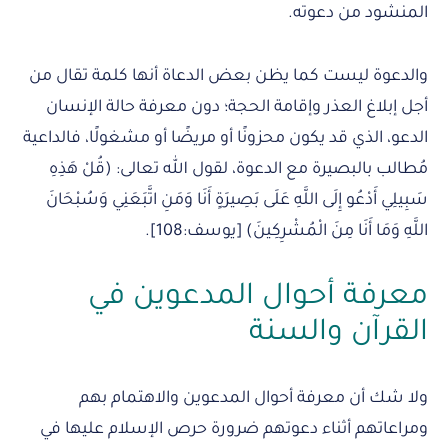
المنشود من دعوته.
والدعوة ليست كما يظن بعض الدعاة أنها كلمة تقال من
أجل إبلاغ العذر وإقامة الحجة؛ دون معرفة حالة الإنسان
الدعو، الذي قد يكون محزونًا أو مريضًا أو مشغولًا، فالداعية
مُطالب بالبصيرة مع الدعوة، لقول الله تعالى: (قُلْ هَذِهِ
سَبِيلِي أَدْعُو إِلَى اللَّهِ عَلَى بَصِيرَةٍ أَنَا وَمَنِ اتَّبَعَنِي وَسُبْحَانَ
اللَّهِ وَمَا أَنَا مِنَ الْمُشْرِكِينَ) [يوسف:108].
معرفة أحوال المدعوين في
القرآن والسنة
ولا شك أن معرفة أحوال المدعوين والاهتمام بهم
ومراعاتهم أثناء دعوتهم ضرورة حرص الإسلام عليها في