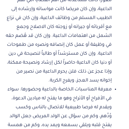
معوزًا كانت مساعدته من أهم القضايا التي تهم
الداعية، وإن كان مريضا كانت مواساته وإرشاده إلى
الطبيب المسلم من وظائف الداعية، وإن كان في نزاع
مع أقربائه أو جيرانه أو زوجته كان الاصلاح وجمع
الشمل من اهتمامات الداعية. وإن كان قد هُضم حقه
في وظيفة أو عمل كان إنصافه ونصره من طموحات
الداعية. وإن كان مسترشداً أو طالباً لنصيحة في دين
أو دنيا كان الداعية حاضراً لكل إرشاد ونصيحة ممكنة،
وإذا عجز عن ذلك فلن يحرم الداعية من نصير من
إخوانه يسد العجز، ويفرج الكربة.
معرفة المناسبات الخاصة بالداعية وحضورها: سواء
في الأفراح أو الأتراح وهو ما يفتح له ميادين الدعوة،
ويقدم له فرصا طبيعية للاتصال بالناس وكسب
وُدِّهم، وكم من سؤال عن الولد المريض جعل الوالد
يفتح قلبه ويلقي بسمعه ويمد يده، وكم من همسة