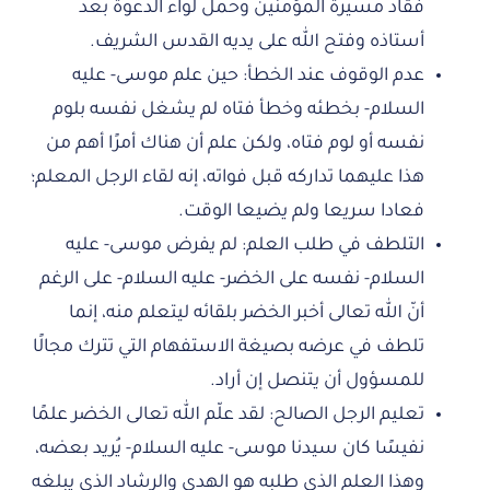
فقاد مسيرة المؤمنين وحمل لواء الدعوة بعد
أستاذه وفتح الله على يديه القدس الشريف.
عدم الوقوف عند الخطأ: حين علم موسى- عليه
السلام- بخطئه وخطأ فتاه لم يشغل نفسه بلوم
نفسه أو لوم فتاه، ولكن علم أن هناك أمرًا أهم من
هذا عليهما تداركه قبل فواته، إنه لقاء الرجل المعلم؛
فعادا سريعا ولم يضيعا الوقت.
التلطف في طلب العلم: لم يفرض موسى- عليه
السلام- نفسه على الخضر- عليه السلام- على الرغم
أنّ الله تعالى أخبر الخضر بلقائه ليتعلم منه، إنما
تلطف في عرضه بصيغة الاستفهام التي تترك مجالًا
للمسؤول أن يتنصل إن أراد.
تعليم الرجل الصالح: لقد علّم الله تعالى الخضر علمًا
نفيسًا كان سيدنا موسى- عليه السلام- يُريد بعضه،
وهذا العلم الذي طلبه هو الهدى والرشاد الذي يبلغه