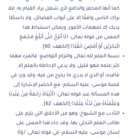
كما أنها المحفز والدافع لأي شغل يراد القيام به، فلا
يراك الناس واقفًا إلا على أبواب الفضائل، ولا باسطًا
يديك إلا لمهمات الأمور، ويمكن استنباط هذا
المعنى من قوله تعالى: ﴿لَا أَبْرَحُ حَتَّى أَبْلُغَ مَجْمَعَ
الْبَحْرَيْنِ أَوْ أَمْضِيَ حُقُبًا﴾ [الكهف: 60].
نسبة العلم لله تعالى والتزام التواضع: فالمرء مهما
كثر علمه فهو قليل، ولا يدعي الإحاطة بالعلم إلا
فاقده، أو الذي لا يدري ما يخرج من فيه، وقد ورد في
قصة موسى- عليه السلام- مع الخضر الإشارة إلى
هذه المسألة عند قوله تعالى: ﴿آَتَيْنَاهُ رَحْمَةً مِنْ عِنْدِنَا
وَعَلَّمْنَاهُ مِنْ لَدُنَّا عِلْمًا﴾ [الكهف: 62].
التأدب مع الشيوخ: وهو من الأخلاق التي يلزم على
طالب العلم التحلي بها، وقد جاء هذا المعنى على
لسان موسى- عليه السلام- في قوله تعالى: ﴿وَلَا