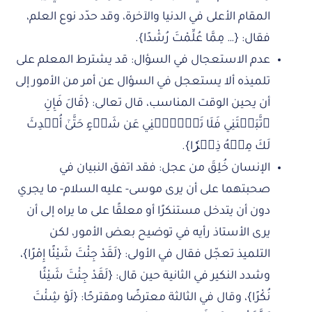
المقام الأعلى في الدنيا والآخرة، وقد حدّد نوع العلم،
فقال: {… مِمَّا عُلِّمْتَ رُشْدًا}.
عدم الاستعجال في السؤال: قد يشترط المعلم على
تلميذه ألا يستعجل في السؤال عن أمر من الأمور إلى
أن يحين الوقت المناسب، قال تعالى: {قَالَ فَإِنِ
ٱتَّبَعۡتَنِي فَلَا تَسۡ‍َٔلۡنِي عَن شَيۡءٍ حَتَّىٰٓ أُحۡدِثَ
لَكَ مِنۡهُ ذِكۡرٗا}.
الإنسان خُلِقَ من عجل: فقد اتفق النبيان في
صحبتهما على أن يرى موسى- عليه السلام- ما يجري
دون أن يتدخل مستنكرًا أو معلقًا على ما يراه إلى أن
يرى الأستاذ رأيه في توضيح بعض الأمور، لكن
التلميذ تعجّل فقال في الأولى: {لَقَدْ جِئْتَ شَيْئًا إِمْرًا}،
وشدد النكير في الثانية حين قال: {لَقَدْ جِئْتَ شَيْئًا
نُكْرًا}، وقال في الثالثة معترضًا ومقترحًا: {لَوْ شِئْتَ