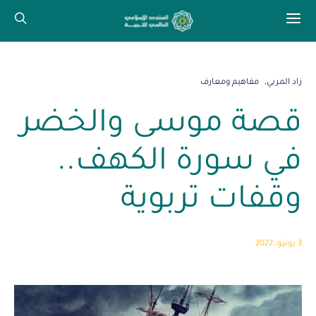
زاد المربي
مفاهيم ومعارف
قصة موسى والخضر
في سورة الكهف..
وقفات تربوية
3 يونيو، 2022