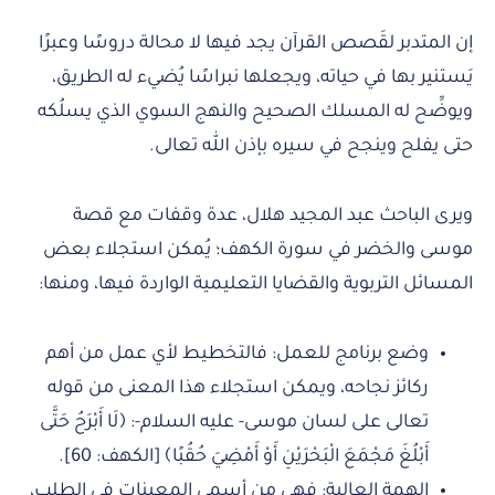
إن المتدبر لقَصص القرآن يجد فيها لا محالة دروسًا وعبرًا
يَستنير بها في حياته، ويجعلها نبراسًا يُضيء له الطريق،
ويوضِّح له المسلك الصحيح والنهج السوي الذي يسلُكه
حتى يفلح وينجح في سيره بإذن الله تعالى.
ويرى الباحث عبد المجيد هلال، عدة وقفات مع قصة
موسى والخضر في سورة الكهف؛ يُمكن استجلاء بعض
المسائل التربوية والقضايا التعليمية الواردة فيها، ومنها:
وضع برنامج للعمل: فالتخطيط لأي عمل من أهم
ركائز نجاحه، ويمكن استجلاء هذا المعنى من قوله
تعالى على لسان موسى- عليه السلام-: ﴿لَا أَبْرَحُ حَتَّى
أَبْلُغَ مَجْمَعَ الْبَحْرَيْنِ أَوْ أَمْضِيَ حُقُبًا﴾ [الكهف: 60].
الهمة العالية: فهي من أسمى المعينات في الطلب،