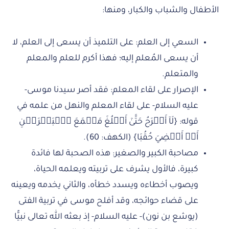
الأطفال والشباب والكبار، ومنها:
السعي إلى العلم: على التلميذ أن يسعى إلى العلم، لا
أن يسعى المُعلم إليه؛ فهذا أكرم للعلم والمعلم
والمتعلم.
الإصرار على لقاء المعلم: فقد أصر سيدنا موسى-
عليه السلام- على لقاء المعلم والنهل من علمه في
قوله: {لَآ أَبۡرَحُ حَتَّىٰٓ أَبۡلُغَ مَجۡمَعَ ٱلۡبَحۡرَيۡنِ
أَوۡ أَمۡضِيَ حُقُبَا} (الكهف: 60).
مصاحبة الكبير والصغير: هذه الصحبة لها فائدة
كبيرة، فالأول يشرف على تربيته ويعلمه الحياة،
ويصوب أخطاءه ويسدد خطأه، والثاني يخدمه ويعينه
على قضاء حوائجه، وقد أفلح موسى في تربية الفتى
(يوشع بن نون)- عليه السلام- إذ بعثه الله تعالى نبيًّا