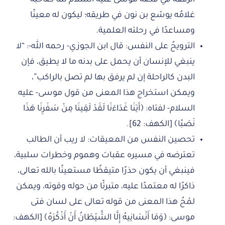
غلامُه يوشع بن نون في طريقه؛ ليكون له معينًا
ومساعدًا في رحلته العلمية.
الترويحُ على النفس: قال ابن الجوزي- رحمه الله-: “لا
ينبغي للإنسان أن يحمل على بدنه ما لا يطيق، فإن
البدن كالراحلة إن لم يرفق بها لم تصل بالراكب”،
ويمكن استخراج هذا المعنى من قول موسى- عليه
السلام- لفتاه: ﴿آَتِنَا غَدَاءَنَا لَقَدْ لَقِينَا مِنْ سَفَرِنَا هَذَا
نَصَبًا﴾ [الكهف: 62].
تحصين النفس من المعيقات: لا ريب أن الطالب
تعترضه في مسيره عقبات وهموم وخطرات سلبية،
فينبغي أن يكون حذرًا متيقظًا مستعينًا بالله تعالى،
ذاكرًا له معتمدًا عليه، متبرئًا من حوله وقوته، ويمكن
لمْحُ هذا المعنى من قوله تعالى على لسان فتى
موسى: ﴿وَمَا أَنْسَانِيهُ إِلَّا الشَّيْطَانُ أَنْ أَذْكُرَهُ﴾ [الكهف: