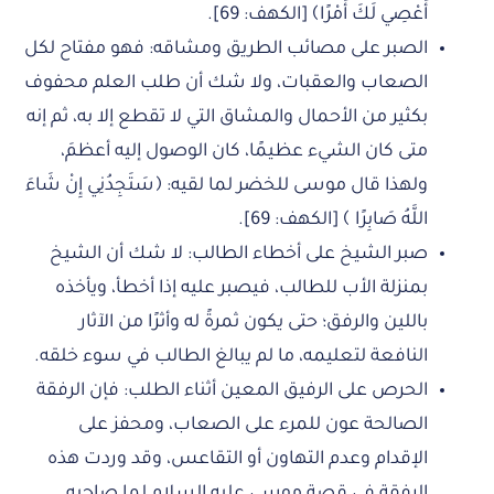
أَعْصِي لَكَ أَمْرًا﴾ [الكهف: 69].
الصبر على مصائب الطريق ومشاقه: فهو مفتاح لكل
الصعاب والعقبات، ولا شك أن طلب العلم محفوف
بكثير من الأحمال والمشاق التي لا تقطع إلا به، ثم إنه
متى كان الشيء عظيمًا، كان الوصول إليه أعظمَ،
ولهذا قال موسى للخضر لما لقيه: ﴿سَتَجِدُنِي إِنْ شَاءَ
اللَّهُ صَابِرًا ﴾ [الكهف: 69].
صبر الشيخ على أخطاء الطالب: لا شك أن الشيخ
بمنزلة الأب للطالب، فيصبر عليه إذا أخطأ، ويأخذه
باللين والرفق؛ حتى يكون ثمرةً له وأثرًا من الآثار
النافعة لتعليمه، ما لم يبالغ الطالب في سوء خلقه.
الحرص على الرفيق المعين أثناء الطلب: فإن الرفقة
الصالحة عون للمرء على الصعاب، ومحفز على
الإقدام وعدم التهاون أو التقاعس، وقد وردت هذه
الرفقة في قصة موسى عليه السلام لما صاحبه