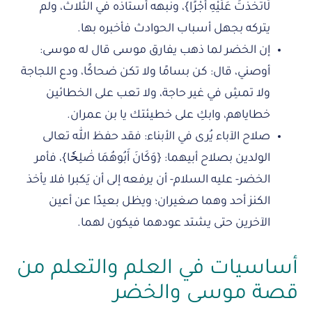
لَاتَّخَذْتَ عَلَيْهِ أَجْرًا}، ونبهه أستاذه في الثلاث، ولم
يتركه بجهل أسباب الحوادث فأخبره بها.
إن الخضر لما ذهب يفارق موسى قال له موسى:
أوصني، قال: كن بسامًا ولا تكن ضحاكًا، ودع اللجاجة
ولا تمشِ في غير حاجة، ولا تعب على الخطائين
خطاياهم، وابكِ على خطيئتك يا بن عمران.
صلاح الآباء يُرى في الأبناء: فقد حفظ الله تعالى
الولدين بصلاح أبيهما: {وَكَانَ أَبُوهُمَا صَٰلِحٗا}، فأمر
الخضر- عليه السلام- أن يرفعه إلى أن يَكبرا فلا يأخذ
الكنز أحد وهما صغيران؛ ويظل بعيدًا عن أعين
الآخرين حتى يشتد عودهما فيكون لهما.
أساسيات في العلم والتعلم من
قصة موسى والخضر