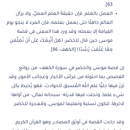
63].
العمل بالعلم: فإن حقيقةَ العلم العملُ، ولا يزال
العالم جاهلًا حتى يعمل بعلمه، فإن المرء لا ينجو يوم
القيامة إلا بعمله؛ وقد ورد هذا المعنى في قصة
موسى حين قال للخضر: ﴿هَلْ أَتَّبِعُكَ عَلَى أَنْ تُعَلِّمَنِ
مِمَّا عُلِّمْتَ رُشْدًا﴾ [الكهف: 66].
إن قصة موسى والخضر في سورة الكهف- من روائع
القصص بما احتوته من غرائب الأخبار، وعجائب الأمور، وقد
بَرَزَ فيها جليًّا علم الله المُسبق للحوادث، فهو يُحيط بكل
شيء علما، وتجلت فيها قدرته- سبحانه تعالى- من أولها
لآخرها، لتكون تسلية وتعليما لموسى، ومُعجزة للخضر.
وقد جاءت القصة في أوثق المصادر، وهو القرآن الكريم،