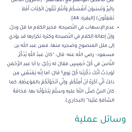
على تناقض أقوالهم مع أفعالهم-: (أَتَأْمُرُونَ النَّاسَ
بِالْبِرِّ وَتَنسَوْنَ أَنفُسَكُمْ وَأَنتُمْ تَتْلُونَ الْكِتَابَ أَفَلاَ
تَعْقِلُونَ) [البقرة: 44].
عدم الإسهاب في النّصيحة: فخير الكلام ما قلّ ودلّ،
وإنّ إطالة الكلام في النّصيحة وكثرة تكرارها قد يؤدي
إلى ملل المنصوح وضجره منها، فعن عبد الله بن
مسعود- رضي الله عنه- قال: “كانَ عبدُ اللَّهِ يُذَكِّرُ
النَّاسَ في كُلِّ خَمِيسٍ فقالَ له رَجُلٌ: يا أبا عبدِ الرَّحْمَنِ
لَوَدِدْتُ أنَّكَ ذَكَّرْتَنا كُلَّ يَومٍ؟ قالَ: أما إنَّه يَمْنَعُنِي مِن
ذلكَ أنِّي أكْرَهُ أنْ أُمِلَّكُمْ، وإنِّي أتَخَوَّلُكُمْ بالمَوْعِظَةِ، كما
كانَ النبيُّ صَلَّى اللهُ عليه وسلَّمَ يَتَخَوَّلُنا بها، مَخافَةَ
السَّآمَةِ عَلَيْنا” (البخاري).
وسائل عملية