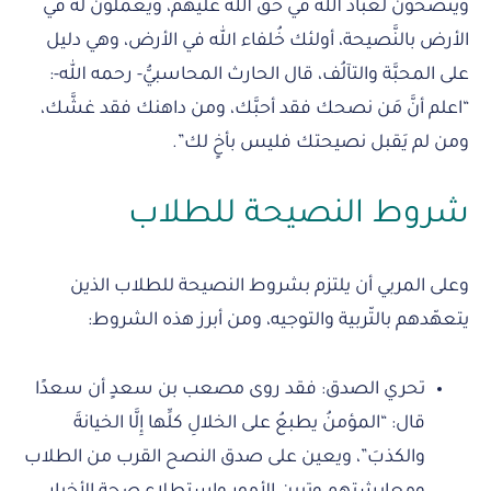
ويَنصحون لعباد الله في حقِّ الله عليهم، ويَعملون له في
الأرض بالنَّصيحة، أولئك خُلفاء الله في الأرض، وهي دليل
على المحبَّة والتآلُف، قال الحارث المحاسبيُّ- رحمه الله-:
“اعلم أنَّ مَن نصحك فقد أحبَّك، ومن داهنك فقد غشَّك،
ومن لم يَقبل نصيحتك فليس بأخٍ لك”.
شروط النصيحة للطلاب
وعلى المربي أن يلتزم بشروط النصيحة للطلاب الذين
يتعهّدهم بالتّربية والتوجيه، ومن أبرز هذه الشروط:
تحري الصدق: فقد روى مصعب بن سعدٍ أن سعدًا
قال: “المؤمنُ يطبعُ على الخلالِ كلِّها إِلَّا الخيانةَ
والكذبَ”، ويعين على صدق النصح القرب من الطلاب