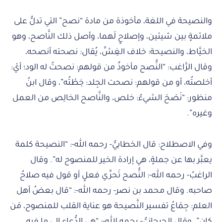
والنصيحة في اللغة، مأخوذة من مادة “نصح” التي تدلُّ على
ملائمةٍ بين شيئين، وإصلاحٍ لَهما، وأصل ذلك النَّاصح، وهو
الخيَّاط، والنصيحة: خلاف الغِشِّ، يُقال: نصحته أنصحه،
وقال الرَّاغب: “النُّصح مأخوذٌ من قولهم: نصحتُ له الود؛ أيْ:
أخلصتُه، أو من قولهم: نصحت الجِلد: خِطْتُه”، وقال ابنُ
منظور: “نَصَحَ الشيءُ: خلص، والنَّاصح الخالِص من العمل
وغيره”.
وفي الاصطلاح: قال الخطابيُّ- رحمه الله-: “النصيحة كلمة
يعبَّر بها عن جملةٍ، هي إرادة الخير للمنصوح له”. وقال
الراغبُ- رحمه الله-: النُّصح تَحرِّي فعلٍ أو قول فيه صلاحُ
صاحبه. وقال محمد بن نصر- رحمه الله-: “قال بعضُ أهل
العلم: جِمَاعُ تفسير النَّصيحة هو عناية القلب للمنصوح، مَن
كان”. وقال الجرجانِيُّ- رحمه الله-: “هي الدُّعاء إلى ما فيه