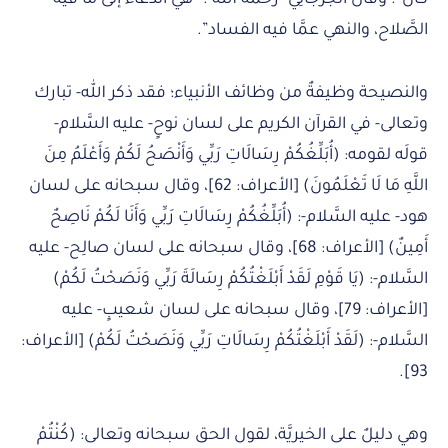
الصَّلاح، والنهي عمَّا فيه الفساد”.
والنصيحة وظيفةٌ من وظائف الأنبياء؛ فقد ذكر الله- تبارك
وتعالى- في القرآن الكريم على لسان نوحٍ- عليه السَّلام-
قولَه لقومه: (أُبَلِّغُكُمْ رِسَالَاتِ رَبِّي وَأَنْصَحُ لَكُمْ وَأَعْلَمُ مِنَ
اللَّهِ مَا لَا تَعْلَمُونَ) [الأعراف: 62]، وقال سبحانه على لسان
هود- عليه السَّلام-: (أُبَلِّغُكُمْ رِسَالَاتِ رَبِّي وَأَنَا لَكُمْ نَاصِحٌ
أَمِينٌ) [الأعراف: 68]، وقال سبحانه على لسان صالِح- عليه
السَّلام-: (يَا قَوْمِ لَقَدْ أَبْلَغْتُكُمْ رِسَالَةَ رَبِّي وَنَصَحْتُ لَكُمْ)
[الأعراف: 79]، وقال سبحانه على لسان شعيبٍ- عليه
السَّلام-: (لَقَدْ أَبْلَغْتُكُمْ رِسَالَاتِ رَبِّي وَنَصَحْتُ لَكُمْ) [الأعراف:
93].
وهي دليلٌ على الخيريَّة، لقول الحق سبحانه وتعالى: (كُنْتُمْ