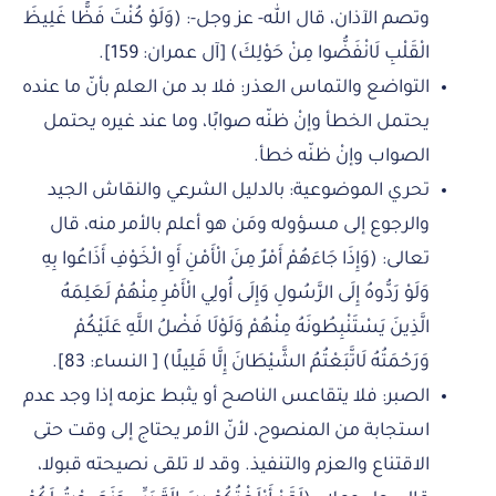
وتصم الآذان، قال الله- عز وجل-: (وَلَوْ كُنْتَ فَظًّا غَلِيظَ
الْقَلْبِ لَانْفَضُّوا مِنْ حَوْلِكَ) [آل عمران: 159].
التواضع والتماس العذر: فلا بد من العلم بأنّ ما عنده
يحتمل الخطأ وإنْ ظنّه صوابًا، وما عند غيره يحتمل
الصواب وإنْ ظنّه خطأ.
تحري الموضوعية: بالدليل الشرعي والنقاش الجيد
والرجوع إلى مسؤوله ومَن هو أعلم بالأمر منه، قال
تعالى: (وَإِذَا جَاءَهُمْ أَمْرٌ مِنَ الْأَمْنِ أَوِ الْخَوْفِ أَذَاعُوا بِهِ
وَلَوْ رَدُّوهُ إِلَى الرَّسُولِ وَإِلَى أُولِي الْأَمْرِ مِنْهُمْ لَعَلِمَهُ
الَّذِينَ يَسْتَنْبِطُونَهُ مِنْهُمْ وَلَوْلَا فَضْلُ اللَّهِ عَلَيْكُمْ
وَرَحْمَتُهُ لَاتَّبَعْتُمُ الشَّيْطَانَ إِلَّا قَلِيلًا) [ النساء: 83].
الصبر: فلا يتقاعس الناصح أو يثبط عزمه إذا وجد عدم
استجابة من المنصوح، لأنّ الأمر يحتاج إلى وقت حتى
الاقتناع والعزم والتنفيذ. وقد لا تلقى نصيحته قبولا،