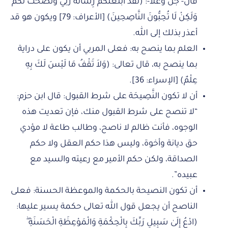
قال- جل وعلا-: (لَقَدْ أَبْلَغْتُكُمْ رِسَالَةَ رَبِّي وَنَصَحْتُ لَكُمْ
وَلَكِنْ لَا تُحِبُّونَ النَّاصِحِينَ) [الأعراف: 79] ويكون هو قد
أعذر بذلك إلى الله.
العلم بما ينصح به: فعلى المربي أن يكون على دراية
بما ينصح به، قال تعالى: (وَلاَ تَقْفُ مَا لَيْسَ لَكَ بِهِ
عِلْمٌ) [الإسراء: 36].
أن لا تكون النَّصِيحَة على شرط القبول: قال ابن حزم:
“لا تنصح على شرط القبول منك، فإن تعديت هذه
الوجوه، فأنت ظالم لا ناصح، وطالب طاعة لا مؤدي
حق ديانة وأخوة، وليس هذا حكم العقل ولا حكم
الصداقة، ولكن حكم الأمير مع رعيته والسيد مع
عبيده”.
أن تكون النصيحة بالحكمة والموعظة الحسنة: فعلى
الناصح أن يجعل قول الله تعالى حكمة يسير عليها:
(ادْعُ إِلَىٰ سَبِيلِ رَبِّكَ بِالْحِكْمَةِ وَالْمَوْعِظَةِ الْحَسَنَةِ ۖ