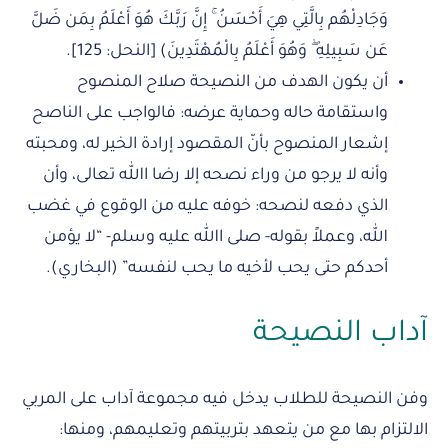
وَجَادِلْهُم بِالَّتِي هِيَ أَحْسَنُ ۚ إِنَّ رَبَّكَ هُوَ أَعْلَمُ بِمَن ضَلَّ
عَن سَبِيلِهِ ۖ وَهُوَ أَعْلَمُ بِالْمُهْتَدِينَ) [النحل: 125].
أن يكون الهدف من النصيحة صلاح المنصوح
واستقامة حاله وحماية عرضه: فالواجب على الناصح
إشعار المنصوح بأنّ المقصود إرادة الخير له، ومحبته
وأنه لا يرجو من وراء نصحه إلا رضا االله تعالى، وأن
الذي دفعه لنصحه: خوفه عليه من الوقوع في غضب
الله، وعملاً بقوله- صلى االله عليه وسلم- “لا يؤمن
أحدكم حتى يحب لأخيه ما يحب لنفسه” (البخاري).
آداب النصيحة
وفن النصيحة للطلاب يدخل فيه مجموعة آداب على المربي
الالتزام بها مع من يتعهد بتربيتهم وتعليمهم، ومنها: