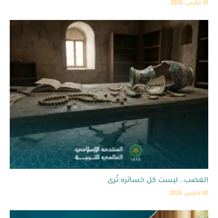
31 مارس، 2026
الغضب.. ليست كل خسائره تُرى
30 مارس، 2026