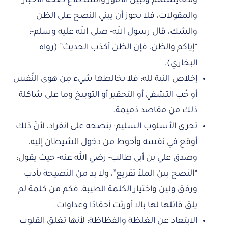
ومعايشتهم وتبين الأمور واستطلاع صحة الأخبار
والمقولات، فلا يجوز أن يبني النصح على الظن
والشك، قال رسول الله- صلى الله عليه وسلم-:
“إياكم والظن، فإن الظن أكذب الحديث” (رواه
البخاري).
إخلاص النية لله: فلا يخالطها شيء مِن هوى النّفس
أو حُب التشفي أو التحقير أو التوبيخ وما على شاكلة
ذلك من مقاصد ذميمة.
تحري الأسلوب السليم: بنصحه على انفراد، لأنّ ذلك
أوقع في نفسه وأحوط من دخول الشيطان إليه،
وصدق علي بن أبى طالب- رضي الله عنه- حيث يقول:
“النصح بين الملأ تقريع”، ولا بد من النصيحة بأدب
ورفق ولين واختيار الكلمة الطيبة، فكم من كلمة لم
يلق قائلها لها بالا أورثت أحقادًا وعداوات.
الابتعاد عن الغلظة والفظاظة: لأنها تغلق القلوب