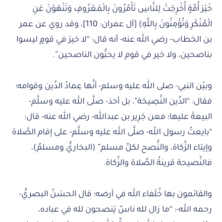
خَيْرَ أُمَّةٍ أُخْرِجَتْ لِلنَّاسِ تَأْمُرُونَ بِالْمَعْرُوفِ وَتَنْهَوْنَ عَنِ
الْمُنْكَرِ وَتُؤْمِنُونَ بِاللَّهِ) [آل عمران: 110]، وقد روي عن عمر
بن الخطاب- رضي الله عنه- أنه قال: “لا خيرَ في قومٍ ليسوا
بناصحين، ولا خير في قوم لا يحبُّون الناصحين”.
وبيّن النبي- صلى الله عليه وسلم- أنَّها عِمادُ الدِّين وقوامه؛
فقال: “الدِّين النَّصِيحَة”، بل أخذ- صلَّى الله عليه وسلَّم-
البيعةَ عليها؛ فعن جَرِير بن عبدالله- رضي الله عنه- قال:
“بايعتُ رسول الله- صلَّى الله عليه وسلَّم- على إقام الصَّلاة
وإيتاء الزَّكاة، والنُّصح لكلِّ مسلم” (البخاريُّ ومسلمٌ)،
فالنَّصيحة قرينةُ الصَّلاة والزَّكاة.
والقائمون بها خُلَفاء الله في أرضه؛ قال الحسَنُ البصريُّ-
رحمه الله-: “ما زال لله ناسٌ يَنصحون لله في عباده،