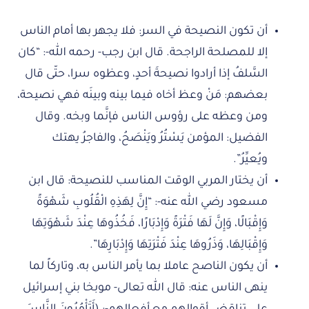
أن تكون النصيحة في السر: فلا يجهر بها أمام الناس
إلا للمصلحة الراجحة. قال ابن رجب- رحمه الله-: “كان
السَّلفُ إذا أرادوا نصيحةَ أحدٍ، وعظوه سرا، حتّى قال
بعضهم: مَنْ وعظ أخاه فيما بينه وبينَه فهي نصيحة،
ومن وعظه على رؤوس الناس فإنَّما وبخه. وقال
الفضيل: المؤمن يَسْتُرُ ويَنْصَحُ، والفاجرُ يهتك
ويُعيِّرُ”.
أن يختار المربي الوقت المناسب للنصيحة: قال ابن
مسعود رضي الله عنه-: “إِنَّ لِهَذِهِ الْقُلُوبِ شَهْوَةً
وَإِقْبَالًا، وَإِنَّ لَهَا فَتْرَةً وَإِدْبَارًا، فَخُذُوهَا عِنْدَ شَهْوَتِهَا
وَإِقْبَالِهَا، وَذَرُوهَا عِنْدَ فَتْرَتِهَا وَإِدْبَارِهَا”.
أن يكون الناصح عاملا بما يأمر الناس به، وتاركاً لما
ينهى الناس عنه: قال الله تعالى- موبخا بني إسرائيل