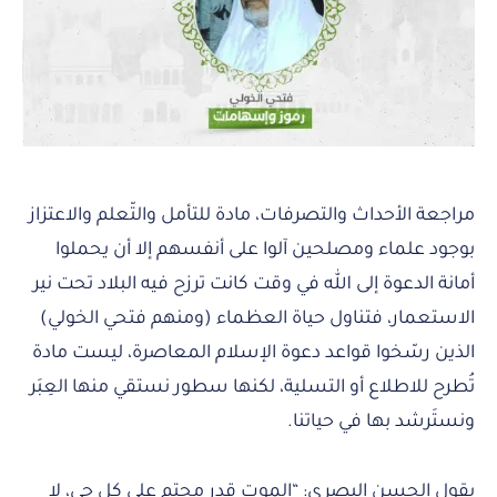
مراجعة الأحداث والتصرفات، مادة للتأمل والتّعلم والاعتزاز
بوجود علماء ومصلحين آلوا على أنفسهم إلا أن يحملوا
أمانة الدعوة إلى الله في وقت كانت ترزح فيه البلاد تحت نير
الاستعمار، فتناول حياة العظماء (ومنهم فتحي الخولي)
الذين رسّخوا قواعد دعوة الإسلام المعاصرة، ليست مادة
تُطرح للاطلاع أو التسلية، لكنها سطور نستقي منها العِبَر
ونستَرشد بها في حياتنا.
يقول الحسن البصري: “الموت قدر محتم على كل حي، لا