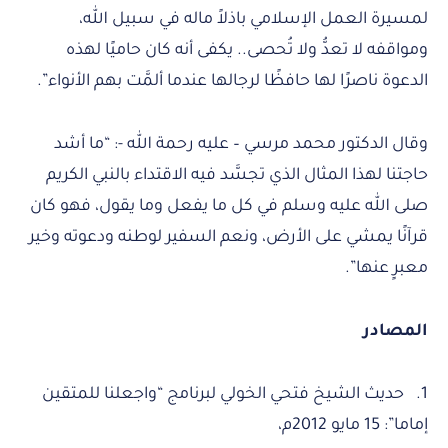
لمسيرة العمل الإسلامي باذلاً ماله في سبيل الله،
ومواقفه لا تعدُّ ولا تُحصى.. يكفى أنه كان حاميًا لهذه
الدعوة ناصرًا لها حافظًا لرجالها عندما ألمَّت بهم الأنواء”.
وقال الدكتور محمد مرسي – عليه رحمة الله -: “ما أشد
حاجتنا لهذا المثال الذي تجسَّد فيه الاقتداء بالنبي الكريم
صلى الله عليه وسلم في كل ما يفعل وما يقول، فهو كان
قرآنًا يمشي على الأرض، ونعم السفير لوطنه ودعوته وخير
معبرٍ عنها”.
المصادر
1. حديث الشيخ فتحي الخولي لبرنامج “واجعلنا للمتقين
إماما”: 15 مايو 2012م،