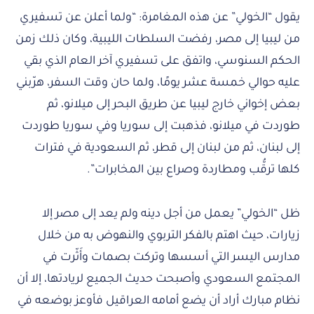
يقول “الخولي” عن هذه المغامرة: “ولما أعلن عن تسفيري
من ليبيا إلى مصر، رفضت السلطات الليبية، وكان ذلك زمن
الحكم السنوسي، واتفق على تسفيري آخر العام الذي بقي
عليه حوالي خمسة عشر يومًا، ولما حان وقت السفر، هرّبني
بعض إخواني خارج ليبيا عن طريق البحر إلى ميلانو، ثم
طوردت في ميلانو، فذهبت إلى سوريا وفي سوريا طوردت
إلى لبنان، ثم من لبنان إلى قطر، ثم السعودية في فترات
كلها ترقُّب ومطاردة وصراع بين المخابرات”.
ظل “الخولي” يعمل من أجل دينه ولم يعد إلى مصر إلا
زيارات، حيث اهتم بالفكر التربوي والنهوض به من خلال
مدارس اليسر التي أسسها وتركت بصمات وأَثّرت في
المجتمع السعودي وأصبحت حديث الجميع لريادتها، إلا أن
نظام مبارك أراد أن يضع أمامه العراقيل فأوعز بوضعه في