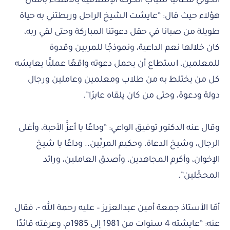
الخولي مطالبًا شباب الحركة الإسلامية بالاقتداء بأمثال
هؤلاء حيث قال: “عايشت الشيخ الراحل وربطتني به حياة
طويلة من صبانا في حقل دعوتنا المباركة وحتى لقي ربه،
كان خلالها نعم الداعية، ونموذجًا للمربين وقدوة
للمعلمين، استطاع أن يحمل دعوته واقعًا عمليًّا يعايشه
كل من يختلط به من طلاب ومعلمين وعاملين ورجال
دولة ودعوة، وحتى من كان يلقاه عابرًا”.
وقال عنه الدكتور توفيق الواعي: “وداعًا يا أعزَّ الأحبة، وأغلى
الرجال، وشيخ الدعاة، وحكيم المربِّين.. وداعًا يا شيخ
الإخوان، وأكرم المجاهدين، وأصدق العاملين، ورائد
المحجَّلين”.
أمّا الأستاذ جمعة أمين عبدالعزيز – عليه رحمة الله -، فقال
عنه: “عايشته 4 سنوات من 1981 إلى 1985م، وعرفته قائدًا