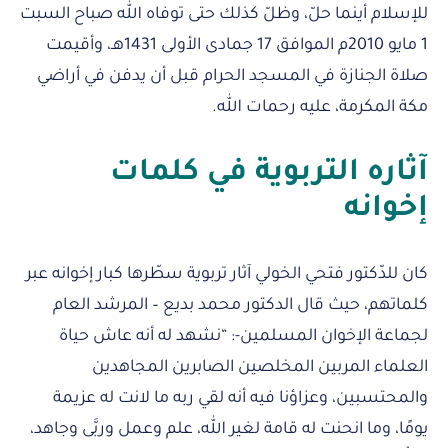
للإسلام أينما حلّ، وظلّ كذلك حتى توفاه الله صباح السبت
1 مايو 2010م الموافق 17 جمادى الأولى 1431هـ، وأقيمت
صلاة الجنازة في المسجد الحرام قبل أن يدفن في أراضي
مكة المكرمة، عليه رحمات الله.
آثاره التربوية في كلمات
إخوانه
كان للدّكتور فتحي الخولي آثار تربوية سطّرها كبار إخوانه عبر
كلماتهم، حيث قال الدكتور محمد بديع – المرشد العام
لجماعة الإخوان المسلمين-: “نشهد له أنه عاش حياة
العلماء المربين المخلصين الصابرين المجاهدين
والمحتسبين، وعزاؤنا فيه أنه لقي ربه ما لانت له عزيمة
يومًا، وما انحنت له قامة لغير الله، علم وعمل وربَّى وجاهد،