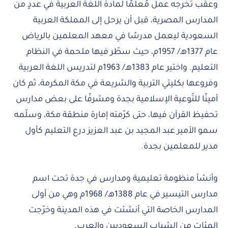
وعقب تخرجه عمل مُعلمًا لمادة اللغة العربية في عددٍ من
المدارس المصرية، قبل أن يرحل إلى المملكة العربية
السعودية ليعمل مدرسًا في معهد المعلمين بالرياض
عام 1377هـ/ 1957م، حيث سطّر فيها ملحمة في النظام
التعليم. واختير عام 1383هـ/ 1963م لتدريس اللغة العربية
وفروعها بكليتي التربية والشريعة في مكة المكرمة، ثم كان
أمينًا للتّوعية الإسلامية بجدة ومشرفًا على بعض مدارس
تحفيظ القرآن فيها، حتى كرّمته إمارة منطقة مكة، وسلّمه
سمو الأمير عبد المجيد بن عبد العزيز درع التعليم كأول
مدير للمعلمين بجدة.
وأنشأ منظومة تعليمية ومدارس في جدة تحت اسم
مدارس التيسير في عام 1388هـ/ 1968م وهي من أولى
المدارس الخاصة التي أنشئت في هذه المدينة وخرّجت
المئات من الشباب السعوديين والعرب.