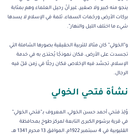
ينجو منه كبير ولا صغير، غير أنّ رحيل العلماء وهم بمثابة
بركات الأرض ورحَمات السماء، ثلمة في الإسلام لا يسدها
شيء ما اختلف الليل والنهار”.
و”الخولي” كان مثالا للتربية الحقيقية بصورها الشاملة التي
تجسدت على الأرض، فكان نموذجًا يُحتذى به في خدمة
الإسلام، تجسَّد فيه الإخلاص فكان رجلًا في زمن قلّ فيه
الرجال.
نشأة فتحي الخولي
وُلِدَ فتحي أحمد حسن الخولي، المعروف بـ”فتحي الخولي”
في قرية برشوم الكبرى التابعة لمركز طوخ بمحافظة
القليوبية في 4 سبتمبر 1922م، الموافق 13 محرم 1341 هـ،