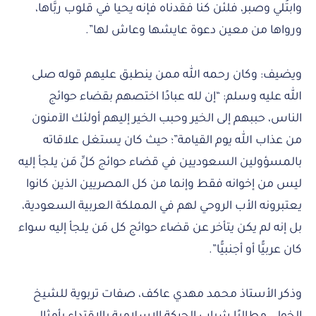
وابتُلي وصبر، فلئن كنا فقدناه فإنه يحيا في قلوب ربَّاها،
ورواها من معين دعوة عايشها وعاش لها”.
ويضيف: وكان رحمه الله ممن ينطبق عليهم قوله صلى
الله عليه وسلم: “إن لله عبادًا اختصهم بقضاء حوائج
الناس، حببهم إلى الخير وحبب الخير إليهم أولئك الآمنون
من عذاب الله يوم القيامة”؛ حيث كان يستغل علاقاته
بالمسؤولين السعوديين في قضاء حوائج كلِّ مَن يلجأ إليه
ليس من إخوانه فقط وإنما من كل المصريين الذين كانوا
يعتبرونه الأب الروحي لهم في المملكة العربية السعودية،
بل إنه لم يكن يتأخر عن قضاء حوائج كل مَن يلجأ إليه سواء
كان عربيًّا أو أجنبيًّا”.
وذكر الأستاذ محمد مهدي عاكف، صفات تربوية للشيخ