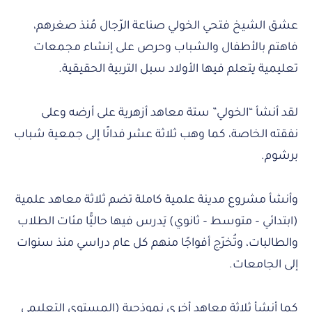
عشق الشيخ فتحي الخولي صناعة الرّجال مُنذ صغرهم،
فاهتم بالأطفال والشباب وحرص على إنشاء مجمعات
تعليمية يتعلم فيها الأولاد سبل التربية الحقيقية.
لقد أنشأ “الخولي” ستة معاهد أزهرية على أرضه وعلى
نفقته الخاصة، كما وهب ثلاثة عشر فدانًا إلى جمعية شباب
برشوم.
وأنشأ مشروع مدينة علمية كاملة تضم ثلاثة معاهد علمية
(ابتدائي – متوسط – ثانوي) يَدرس فيها حاليًّا مئات الطلاب
والطالبات، وتُخرّج أفواجًا منهم كل عام دراسي منذ سنوات
إلى الجامعات.
كما أنشأ ثلاثة معاهد أخرى نموذجية (المستوى التعليمي