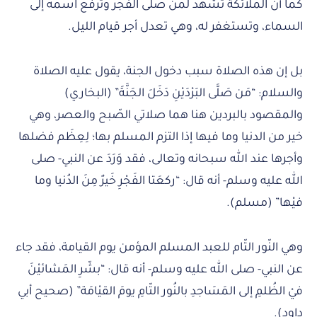
كما أن الملائكة تشهد لمن صلى الفجر وترفع اسمه إلى
السماء، وتستغفر له، وهي تعدل أجر قيام الليل.
بل إن هذه الصلاة سبب دخول الجنة، يقول عليه الصلاة
والسلام: “مَن صَلَّى البَرْدَيْنِ دَخَلَ الجَنَّةَ” (البخاري)
والمقصود بالبردين هنا هما صلاتي الصّبح والعصر، وهي
خير من الدنيا وما فيها إذا التزم المسلم بها؛ لِعِظَم فضلها
وأجرها عند الله سبحانه وتعالى، فقد وَرَدَ عن النبي- صلى
الله عليه وسلم- أنه قال: “ركعَتا الفَجْرِ خَيرٌ مِنَ الدُنيا وما
فيْها” (مسلم).
وهي النّور التّام للعبد المسلم المؤمن يوم القيامة، فقد جاء
عن النبي- صلى الله عليه وسلم- أنه قال: “بشّرِ المَشائيْنَ
فيْ الظُلمِ إلى المَسَاجدِ بالنُور التّامِ يومَ القيْامَة” (صحيح أبي
داود).