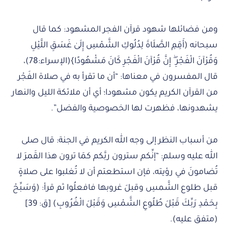
ومن فضائلها شهود قرآن الفجر المشهود: كما قال
سبحانه (أَقِمِ الصَّلَاةَ لِدُلُوكِ الشَّمْسِ إِلَىٰ غَسَقِ اللَّيْلِ
وَقُرْآنَ الْفَجْرِ ۖ إِنَّ قُرْآنَ الْفَجْرِ كَانَ مَشْهُودًا}(الإسراء:78)،
قال المفسرون في معناها: “أن ما تقرأ به في صلاة الفَجْر
من القرآن الكريم يكون مشهودا؛ أي أن ملائكة الليل والنهار
يشهدونها، فظهرت لها الخصوصية والفضل”.
من أسباب النظر إلى وجه الله الكريم في الجنة: قال صلى
الله عليه وسلم: “إنِّكم سترون ربَّكم كمَا ترون هذا القَمرَ لا
تُضامونَ في رؤيته، فإن استطعتم أن لا تُغلبوا على صلاةٍ
قبل طلوع الشَّمسِ وقبلَ غروبها فافعلُوا ثم قرأ: (وَسَبِّحْ
بِحَمْدِ رَبِّكَ قَبْلَ طُلُوعِ الشَّمْسِ وَقَبْلَ الْغُرُوبِ) [ق: 39]
(متفق عليه).