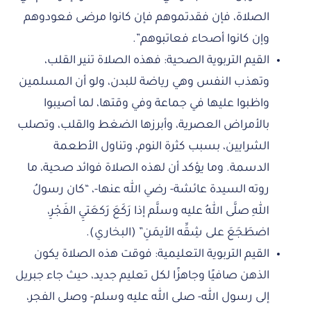
الصلاة، فإن فقدتموهم فإن كانوا مرضى فعودوهم
وإن كانوا أصحاء فعاتبوهم”.
القيم التربوية الصحية: فهذه الصلاة تنير القلب،
وتهذب النفس وهي رياضة للبدن، ولو أن المسلمين
واظبوا عليها في جماعة وفي وقتها، لما أصيبوا
بالأمراض العصرية، وأبرزها الضغط والقلب، وتصلب
الشرايين، بسبب كثرة النوم، وتناول الأطعمة
الدسمة. وما يؤكد أن لهذه الصلاة فوائد صحية، ما
روته السيدة عائشة- رضي الله عنها-، “كان رسولُ
اللهِ صلَّى اللهُ عليه وسلَّم إذا رَكَعَ رَكعَتيِ الفَجْرِ،
اضطَجَعَ على شِقِّه الأيمَنِ” (البخاري).
القيم التربوية التعليمية: فوقت هذه الصلاة يكون
الذهن صافيًا وجاهزًا لكل تعليم جديد، حيث جاء جبريل
إلى رسول الله- صلى الله عليه وسلم- وصلى الفجر،