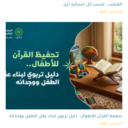
الغضب.. ليست كل خسائره تُرى
30 مارس، 2026
تحفيظ القرآن للأطفال.. دليل تربوي لبناء عقل الطفل ووجدانه
27 مارس، 2026