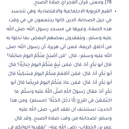
78].ومعنى قرآن الفجر أي صلاة الصبح.
القيم التربوية الاجتماعية والاقتصادية: وهي تتجسد
في جيل الصحابة، الذين كانوا يجتمعون في في وقت
هذه الصلاة، وغيرها في مسجد رسول الله- صلى الله
عليه وسلم-، ويتفقدون بعضهم البعض بما تحلوا به
من أخلاق كريمة، فعن أبي هريرة، أن رسول الله- صلى
الله عليه وسلم-، قال: “مَن أصْبَحَ مِنْكُمُ اليومَ صائِمًا؟
قالَ أبو بَكْرٍ: أنا، قالَ: فمَن تَبِعَ مِنْكُمُ اليومَ جِنازَةً؟ قالَ
أبو بَكْرٍ: أنا، قالَ: فمَن أطْعَمَ مِنكُمُ اليومَ مِسْكِينًا قالَ
أبو بَكْرٍ: أنا، قالَ: فمَن عادَ مِنْكُمُ اليومَ مَرِيضًا قالَ أبو
بَكْرٍ: أنا، فقالَ رَسولُ اللهِ صَلَّى اللَّهُ عليه وسلَّمَ: ما
اجْتَمَعْنَ في امْرِئٍ إلَّا دَخَلَ الجَنَّةَ” (مسلم)، ومن هذا
الحديث نستشف أن تفقد النبي- صلى الله عليه
وسلم- لصحابته من وقت صلاة الصبح، وقد قال
عمر بن الخطاب- رضي الله عنه-: “تفقدوا إخوانكم في