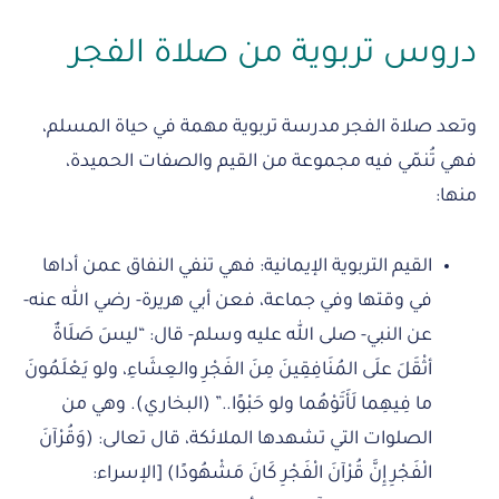
دروس تربوية من صلاة الفجر
وتعد صلاة الفجر مدرسة تربوية مهمة في حياة المسلم،
فهي تُنمّي فيه مجموعة من القيم والصفات الحميدة،
منها:
القيم التربوية الإيمانية: فهي تنفي النفاق عمن أداها
في وقتها وفي جماعة، فعن أبي هريرة- رضي الله عنه-
عن النبي- صلى الله عليه وسلم- قال: “ليسَ صَلَاةٌ
أثْقَلَ علَى المُنَافِقِينَ مِنَ الفَجْرِ والعِشَاءِ، ولو يَعْلَمُونَ
ما فِيهِما لَأَتَوْهُما ولو حَبْوًا..” (البخاري). وهي من
الصلوات التي تشهدها الملائكة، قال تعالى: (وَقُرْآنَ
الْفَجْرِ إِنَّ قُرْآنَ الْفَجْرِ كَانَ مَشْهُودًا) [الإسراء: