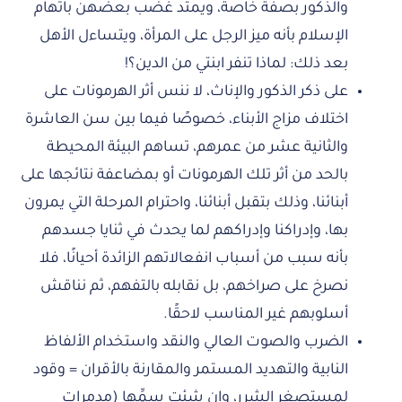
والذكور بصفة خاصة، ويمتد غضب بعضهن باتهام
الإسلام بأنه ميز الرجل على المرأة، ويتساءل الأهل
بعد ذلك: لماذا تنفر ابنتي من الدين؟!
على ذكر الذكور والإناث، لا ننس أثر الهرمونات على
اختلاف مزاج الأبناء، خصوصًا فيما بين سن العاشرة
والثانية عشر من عمرهم، تساهم البيئة المحيطة
بالحد من أثر تلك الهرمونات أو بمضاعفة نتائجها على
أبنائنا، وذلك بتقبل أبنائنا، واحترام المرحلة التي يمرون
بها، وإدراكنا وإدراكهم لما يحدث في ثنايا جسدهم
بأنه سبب من أسباب انفعالاتهم الزائدة أحيانًا، فلا
نصرخ على صراخهم، بل نقابله بالتفهم، ثم نناقش
أسلوبهم غير المناسب لاحقًا.
الضرب والصوت العالي والنقد واستخدام الألفاظ
النابية والتهديد المستمر والمقارنة بالأقران = وقود
لمستصغر الشرر، وإن شئت سمِّها (مدمرات