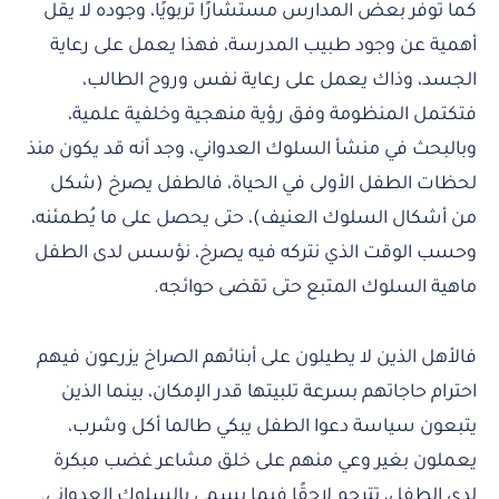
كما توفر بعض المدارس مستشارًا تربويًا، وجوده لا يقل
أهمية عن وجود طبيب المدرسة، فهذا يعمل على رعاية
الجسد، وذاك يعمل على رعاية نفس وروح الطالب،
فتكتمل المنظومة وفق رؤية منهجية وخلفية علمية،
وبالبحث في منشأ السلوك العدواني، وجد أنه قد يكون منذ
لحظات الطفل الأولى في الحياة، فالطفل يصرخ (شكل
من أشكال السلوك العنيف)، حتى يحصل على ما يُطمئنه،
وحسب الوقت الذي نتركه فيه يصرخ، نؤسس لدى الطفل
ماهية السلوك المتبع حتى تقضى حوائجه.
فالأهل الذين لا يطيلون على أبنائهم الصراخ يزرعون فيهم
احترام حاجاتهم بسرعة تلبيتها قدر الإمكان، بينما الذين
يتبعون سياسة دعوا الطفل يبكي طالما أكل وشرب،
يعملون بغير وعي منهم على خلق مشاعر غضب مبكرة
لدى الطفل، تترجم لاحقًا فيما يسمى بالسلوك العدواني.