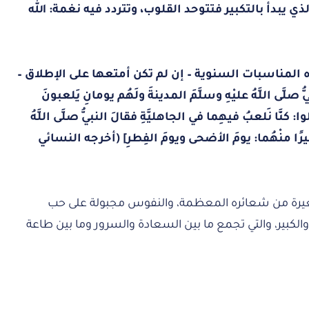
ي يبدأ بالتكبير فتتوحد القلوب، وتتردد فيه نغمة: الله
 المناسبات السنوية – إن لم تكن أمتعها على الإطلاق –
لَّى اللَّهُ عليْهِ وسلَّمَ المدينةَ ولَهُم يومانِ يَلعبونَ
كنَّا نَلعبُ فيهِما في الجاهليَّةِ فقالَ النبيُّ صلَّى اللَّهُ
ما خيرًا منْهُما: يومَ الأضحى ويومَ الفِطرِ] (أخرجه النسائي
عيرة من شعائره المعظمة، والنفوس مجبولة على حب
 والكبير، والتي تجمع ما بين السعادة والسرور وما بين طاعة