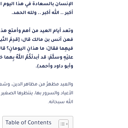
الإنسان بالسعادة في هذا اليوم الذ
أكبر .. الله أكبر .. ولله الحمد.
وتعد أيام العيد من أهم وأمتع هذه
فعن أنس بن مالك قال: [قدِمَ النَّبيُّ ص
فيهِما فقالَ: ما هذانِ اليومانِ؟ قالوا: 
عليْهِ وسلَّمَ: قد أبدلَكُمُ اللَّهُ بِه
وأبو داود وأحمد).
والعيد مظهرٌ من مظاهر الدين، وش
الأعياد والسرور بها، ينتظرها الصغير
الله سبحانه.
Table of Contents