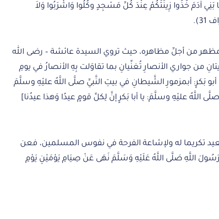
مَ خُذُوا زِينَتَكُمْ عِنْدَ كُلِّ مَسْجِدٍ وكُلُوا وَاشْرَبُوا وَلاَ
 31).
هر من أجلِّ مظاهره، حيث تروي السيدة عائشة – رضى الله
انِ من جواري الأنصارِ تُغنِّيانِ بما تقاوَلت بِهِ الأنصارُ في يومِ
بَكرٍ: أبمزمورِ الشَّيطانِ في بيتِ النَّبيِّ صلَّى اللَّهُ عليْهِ وسلَّمَ
ى اللَّهُ عليْهِ وسلَّمَ: يا أبا بَكرٍ إنَّ لِكلِّ قومٍ عيدًا وَهذا عيدُنا]
العيد تكريما له ولإشاعة الفرحة في نفوس المسلمين، فعن
رَسُولَ اللَّهِ صَلَّى اللَّهُ عَلَيْهِ وَسَلَّمَ نَهَى عَنْ صِيَامِ يَوْمَيْنِ يَوْمِ