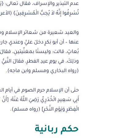
عدم التبذير والإسراف، فقال تعالى: {يَا بَنِي آدَ
تُسْرِفُوا إِنَّهُ لاَ يُحِبُّ الْمُسْرِفِينَ} (الأعراف
والعيد شعيرة من شعائر الإسلام ومظ
عنها – أن أبو بَكرٍ دخلَ عليَّ وعندي جاريت
بُعاثٍ، قالت: وليستَا بمغنِّيتينِ، فقالَ أبو 
وذلِكَ، في يومِ عيدِ الفطرِ، فقالَ النَّبيُّ صلَّ
(رواه البخاري ومسلم وابن ماجه).
حتى أن الإسلام حرم الصوم في أيام 
أَبِي سَعِيدٍ الْخُدْرِيِّ رَضِيَ اللَّهُ عَنْهُ: [أَنَّ 
الْفِطْرِ وَيَوْمِ النَّحْرِ] (رواه مسلم).
حكم ربانية