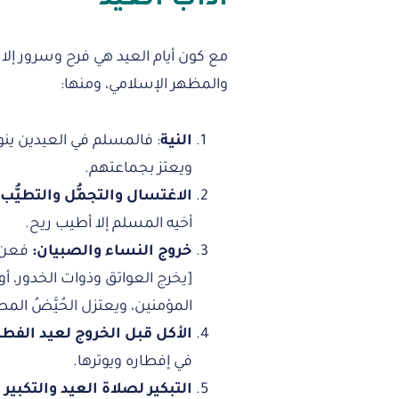
آداب العيد
مع كون أيام العيد هي فرح وسرور إلا 
والمظهر الإسلامي، ومنها:
النية
: فالمسلم في العيدين ينوي
ويعتز بجماعتهم.
الاغتسال والتجمُّل والتطيُّب:
أخيه المسلم إلا أطيب ريح.
خروج النساء والصبيان:
فعن أ
[يخرج العواتق وذوات الخدور، أو 
المؤمنين، ويعتزل الحُيَّضُ المص
الأكل قبل الخروج لعيد الفطر
في إفطاره ويوترها.
التبكير لصلاة العيد والتكبير