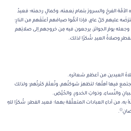
الأمَّة الفرحَ والسرورَ بتمام نِعمته، وكمالِ رحمته؛ فعيدُ
َه عليهم كلَّ عامٍ، فإذا أتمُّوا صيامَهم أعتَقَهم من النارِ؛
، وجعله يومَ الجوائز، يرجعون فيه مِن خروجهم إلى صلاتِهم
طرِ وصلاةُ العيدِ شُكرًا لذلك.
 صلاةَ العيدين من أعظمِ شعائره.
ضةٍ، يجتمع فيها أهلُها؛ لتظهرَ شوكتُهم، وتُعلَمَ كثرتُهم؛ ولذلك
نِ والنِّساءِ، وذواتِ الخدورِ، والحُيَّضِ.
هُ به، من أداءِ العبادات المتعلِّقة بهما؛ فعيد الفطر: شُكرًا للهِ
)
(
انِ
.