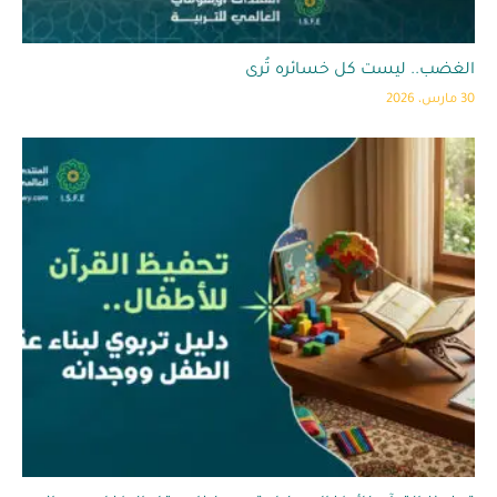
الغضب.. ليست كل خسائره تُرى
30 مارس، 2026