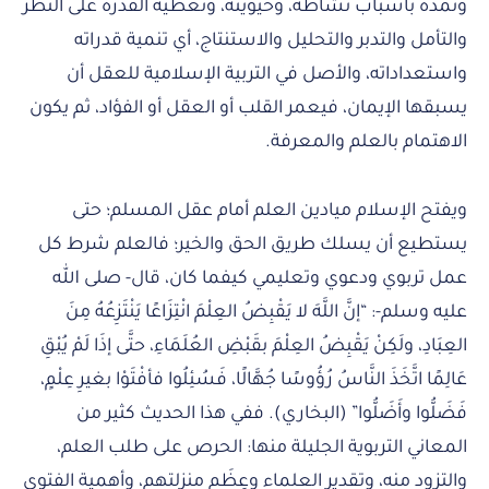
وتمدّه بأسباب نشاطه، وحيويته، وتعطيه القدرة على النظر
والتأمل والتدبر والتحليل والاستنتاج، أي تنمية قدراته
واستعداداته، والأصل في التربية الإسلامية للعقل أن
يسبقها الإيمان، فيعمر القلب أو العقل أو الفؤاد، ثم يكون
الاهتمام بالعلم والمعرفة.
ويفتح الإسلام ميادين العلم أمام عقل المسلم؛ حتى
يستطيع أن يسلك طريق الحق والخير؛ فالعلم شرط كل
عمل تربوي ودعوي وتعليمي كيفما كان، قال- صلى الله
عليه وسلم-: “إنَّ اللَّهَ لا يَقْبِضُ العِلْمَ انْتِزَاعًا يَنْتَزِعُهُ مِنَ
العِبَادِ، ولَكِنْ يَقْبِضُ العِلْمَ بقَبْضِ العُلَمَاءِ، حتَّى إذَا لَمْ يُبْقِ
عَالِمًا اتَّخَذَ النَّاسُ رُؤُوسًا جُهَّالًا، فَسُئِلُوا فأفْتَوْا بغيرِ عِلْمٍ،
فَضَلُّوا وأَضَلُّوا” (البخاري). ففي هذا الحديث كثير من
المعاني التربوية الجليلة منها: الحرص على طلب العلم،
والتزود منه، وتقدير العلماء وعِظَم منزلتهم، وأهمية الفتوى