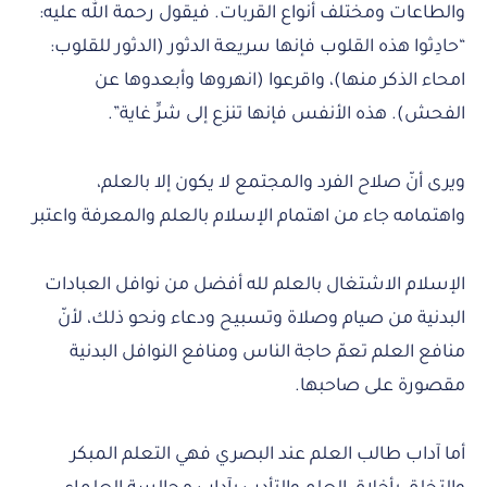
والطاعات ومختلف أنواع القربات. فيقول رحمة الله عليه:
“حادِثوا هذه القلوب فإنها سريعة الدثور (الدثور للقلوب:
امحاء الذكر منها)، واقرعوا (انهروها وأبعدوها عن
الفحش). هذه الأنفس فإنها تنزع إلى شرِّ غاية”.
ويرى أنّ صلاح الفرد والمجتمع لا يكون إلا بالعلم،
واهتمامه جاء من اهتمام الإسلام بالعلم والمعرفة واعتبر
الإسلام الاشتغال بالعلم لله أفضل من نوافل العبادات
البدنية من صيام وصلاة وتسبيح ودعاء ونحو ذلك، لأنّ
منافع العلم تعمّ حاجة الناس ومنافع النوافل البدنية
مقصورة على صاحبها.
أما آداب طالب العلم عند البصري فهي التعلم المبكر