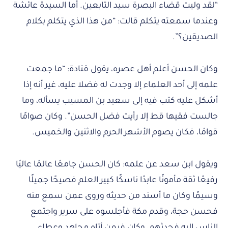
“لقد وليت قضاء البصرة سيد التابعين. أما السيدة عائشة
وعندما سمعته يتكلم قالت: “من هذا الذي يتكلم بكلام
الصديقين؟”.
وكان الحسن أعلم أهل عصره، يقول قتادة: “ما جمعت
علمه إلى أحد العلماء إلا وجدت له فضلا عليه، غير أنه إذا
أشكل عليه كتب فيه إلى سعيد بن المسيب يسأله، وما
جالست فقيها قط إلا رأيت فضل الحسن”. وكان صوامًا
قوامًا، فكان يصوم الأشهر الحرم والاثنين والخميس.
ويقول ابن سعد عن علمه: كان الحسن جامعًا عالمًا عاليًا
رفيعًا ثقة مأمونًا عابدًا ناسكًا كبير العلم فصيحًا جميلًا
وسيمًا وكان ما أسند من حديثه وروى عمن سمع منه
فحسن حجة، وقدم مكة فأجلسوه على سرير واجتمع
الناس إليه فحدثهم، وكان فيمن أتاه مجاهد وعطاء