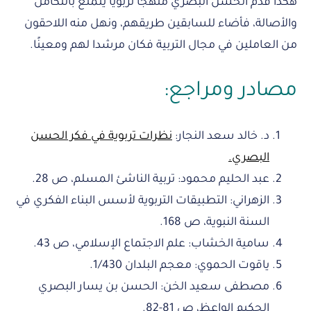
هكذا قدّم الحسن البصري منهجا تربويا يتمتع بالتكامل
والأصالة، فأضاء للسابقين طريقهم، ونهل منه اللاحقون
من العاملين في مجال التربية فكان مرشدا لهم ومعينًا.
مصادر ومراجع:
د. خالد سعد النجار:
نظرات تربوية في فكر الحسن
البصري.
عبد الحليم محمود: تربية الناشئ المسلم، ص 28.
الزهراني: التطبيقات التربوية لأسس البناء الفكري في
السنة النبوية، ص 168.
سامية الخشاب: علم الاجتماع الإسلامي، ص 43.
ياقوت الحموي: معجم البلدان 1/430.
مصطفى سعيد الخن: الحسن بن يسار البصري
الحكيم الواعظ، ص 81-82.