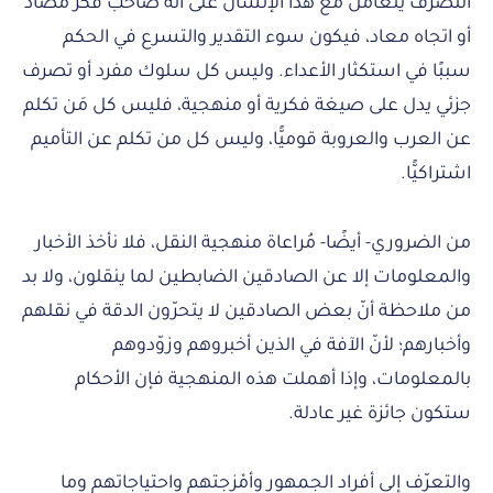
التصرف يتعامل مع هذا الإنسان على أنه صاحب فكر مضاد
أو اتجاه معاد، فيكون سوء التقدير والتسرع في الحكم
سببًا في استكثار الأعداء. وليس كل سلوك مفرد أو تصرف
جزئي يدل على صيغة فكرية أو منهجية، فليس كل مَن تكلم
عن العرب والعروبة قوميًّا، وليس كل من تكلم عن التأميم
اشتراكيًّا.
من الضروري- أيضًا- مُراعاة منهجية النقل، فلا نأخذ الأخبار
والمعلومات إلا عن الصادقين الضابطين لما ينقلون، ولا بد
من ملاحظة أنّ بعض الصادقين لا يتحرّون الدقة في نقلهم
وأخبارهم؛ لأنّ الآفة في الذين أخبروهم وزوّدوهم
بالمعلومات، وإذا أهملت هذه المنهجية فإن الأحكام
ستكون جائزة غير عادلة.
والتعرّف إلى أفراد الجمهور وأمْزجتهم واحتياجاتهم وما