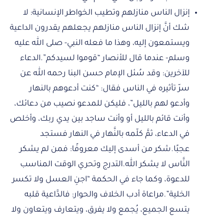
إنزال الناس منازلهم وتطيب الخواطر الإنسانية: لا
شك أنَّ إنزال الناس منازلهم يجعلهم يقدرون الداعية
ويستمعون إليه، وهذا ما فعله النبي- صلى الله عليه
وسلم- عندما قال للأنصار “قوموا لسيدكم”.الدعاء
للآخرين: وقد سُئل الإمام حسن البنا رحمه الله عن
سرّ تأثيره في الناس فقال: “كنت أدعوهم بالنهار
وأدعو لهم بالليل”، فليكن للمدعو نصيب من دعائك،
وأنت قائم بالليل أو وأنت ساجد بين يدي ربك، وأخلص
في الدعاء، ثمَّ كلّمه بالنَّهار في النهار فستجد
عجبًا.شكر من أسدى إليك معروفًا: فمن لم يشكر
النَّاس لا يشكر الله.التدرج وتحري الوقت المناسب
للدعوة، وكما جاء في الحكمة “اجنِ العسل ولا تكسر
الخلية”.مراعاة أدب الخلاف والحوار: فالدَّاعية قلبه
يتسع الجميع، يُجمع ولا يفرق، ويتعارف ويتعاون ولا