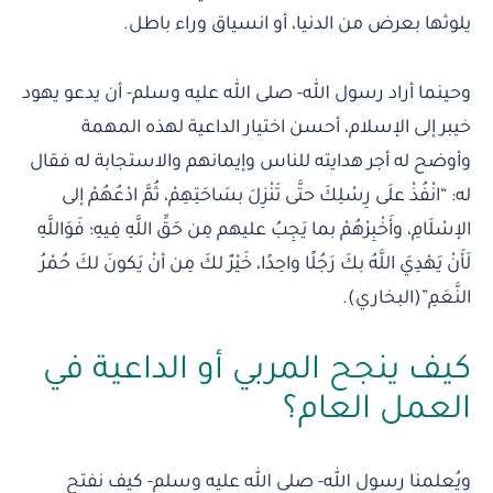
يلوثها بعرض من الدنيا، أو انسياق وراء باطل.
وحينما أراد رسول الله- صلى الله عليه وسلم- أن يدعو يهود
خيبر إلى الإسلام، أحسن اختيار الداعية لهذه المهمة
وأوضح له أجر هدايته للناس وإيمانهم والاستجابة له فقال
له: “انْفُذْ علَى رِسْلِكَ حتَّى تَنْزِلَ بسَاحَتِهِمْ، ثُمَّ ادْعُهُمْ إلى
الإسْلَامِ، وأَخْبِرْهُمْ بما يَجِبُ عليهم مِن حَقِّ اللَّهِ فِيهِ؛ فَوَاللَّهِ
لَأَنْ يَهْدِيَ اللَّهُ بكَ رَجُلًا واحِدًا، خَيْرٌ لكَ مِن أنْ يَكونَ لكَ حُمْرُ
النَّعَمِ”(البخاري).
كيف ينجح المربي أو الداعية في
العمل العام؟
ويُعلمنا رسول الله- صلى الله عليه وسلم- كيف نفتح