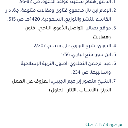
الدكتور همام سعيد: قواعد الدعوة، ص 82-95.
الإمام ابن باز: مجموع فتاوى ومقالات متنوعة، جـ6، دار
القاسم للنشر والتوزيع، السعودية، 1420هـ، ص 515.
موقع بصائر:
التواصل الدَّعوي الناجح.. فنون
ومهارات
.
النووي: شرح النووي على مسلم، 2/207.
ابن حجر: فتح الباري، 1/56.
عبد الرحمن النحلاوي: أصول التربية الإسلامية
وأساليبها، ص 234.
الشيخ منصور إبراهيم الجبيلي:
العزوف عن العمل
الدّينيّ (الأسباب ـ الآثار ـ الحلول)
.
موضوعات ذات صلة