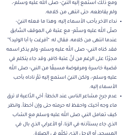
ومع ذلك استمع إليه النبيّ- صلّى الله عليه وسلّم-،
ولم يقاطعه، حتى انتهى من كلامه.
نداء الآخر بأحب الأسماء إليه: وهذا ما فعله النبيّ-
صلّى الله عليه وسلّم- مع عتبة في الموقف السَّابق
عندما انتهى من كلامه، فقال له: “أفرغت يا أبا الوليد؟”
فقد كناه النبي- صلى الله عليه وسلم- ولم يذكر اسمه
مجرّدًا على الرغم من أنَّ عتبة كافر، وقد جاء يتكلم في
قضية خاسرة ومرفوضة مسبقًا من النبي- صلى الله
عليه وسلم-، ولكن النبيّ استمع إليه ثمَّ ناداه بأحب
الأسماء إليه.
عدم جرح مشاعر الناس عند الخطأ: أخي الدَّاعية لا ترق
ماء وجه أخيك واحفظ له حرمته حتى وإن أخطأ، وانظر
كيف تعامل النبي صلى الله عليه وسلم مع الشاب
الذي جاء يستأذنه في الزنا، أو الأعرابي الذي بال في
المسجد، أو الرجل الذي تكلّم في الصلاة.