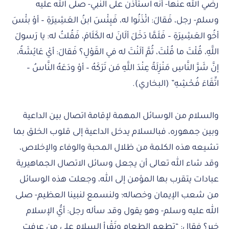
رضي الله عنها- أنه استأذن على النبي- صلى الله عليه
وسلم- رجل، فَقالَ: ائْذَنُوا له، فَبِئْسَ ابنُ العَشِيرَةِ – أوْ بئْسَ
أخُو العَشِيرَةِ – فَلَمَّا دَخَلَ ألَانَ له الكَلَامَ، فَقُلتُ له: يا رَسولَ
اللَّهِ، قُلْتَ ما قُلْتَ، ثُمَّ ألَنْتَ له في القَوْلِ؟ فَقالَ: أيْ عَائِشَةُ،
إنَّ شَرَّ النَّاسِ مَنْزِلَةً عِنْدَ اللَّهِ مَن تَرَكَهُ – أوْ ودَعَهُ النَّاسُ –
اتِّقَاءَ فُحْشِهِ” (البخاري).
والسلام من الوسائل المهمة لإقامة اتصال بين الداعية
وبين جمهوره، فبالسلام يدخل الداعية إلى قلوب الخلق بما
تشيعه هذه الكلمة من ظلال المحبة والوفاء والإخلاص،
وقد شاء الله تعالى أن يجعل وسائل الاتصال الجماهيرية
عبادات يتقرب بها المؤمن إلى الله، وجعلت هذه الوسائل
من شعب الإيمان وخصاله؛ ولنسمع لنبينا العظيم- صلى
الله عليه وسلم- وهو يقول وقد سأله رجل: أيُّ الإسلام
خير؟ فقال: “تطعم الطعام وتَقْرأ السلام على من عرفت