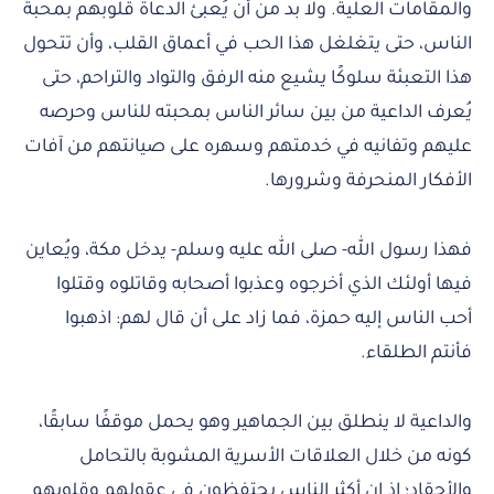
والمقامات العلية. ولا بد من أن يُعبئ الدعاة قلوبهم بمحبة
الناس، حتى يتغلغل هذا الحب في أعماق القلب، وأن تتحول
هذا التعبئة سلوكًا يشيع منه الرفق والتواد والتراحم، حتى
يُعرف الداعية من بين سائر الناس بمحبته للناس وحرصه
عليهم وتفانيه في خدمتهم وسهره على صيانتهم من آفات
الأفكار المنحرفة وشرورها.
فهذا رسول الله- صلى الله عليه وسلم- يدخل مكة، ويُعاين
فيها أولئك الذي أخرجوه وعذبوا أصحابه وقاتلوه وقتلوا
أحب الناس إليه حمزة، فما زاد على أن قال لهم: اذهبوا
فأنتم الطلقاء.
والداعية لا ينطلق بين الجماهير وهو يحمل موقفًا سابقًا،
كونه من خلال العلاقات الأسرية المشوبة بالتحامل
والأحقاد؛ إذ إن أكثر الناس يحتفظون في عقولهم وقلوبهم