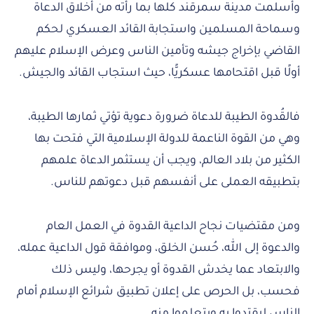
وأسلمت مدينة سمرقند كلها بما رأته من أخلاق الدعاة
وسماحة المسلمين واستجابة القائد العسكري لحكم
القاضي بإخراج جيشه وتأمين الناس وعرض الإسلام عليهم
أولًا قبل اقتحامها عسكريًّا، حيث استجاب القائد والجيش.
فالقُدوة الطيبة للدعاة ضرورة دعوية تؤتي ثمارها الطيبة،
وهي من القوة الناعمة للدولة الإسلامية التي فتحت بها
الكثير من بلاد العالم، ويجب أن يستثمر الدعاة علمهم
بتطبيقه العملى على أنفسهم قبل دعوتهم للناس.
ومن مقتضيات نجاح الداعية القدوة في العمل العام
والدعوة إلى الله، حُسن الخلق، وموافقة قول الداعية عمله،
والابتعاد عما يخدش القدوة أو يجرحها، وليس ذلك
فحسب، بل الحرص على إعلان تطبيق شرائع الإسلام أمام
الناس ليقتدوا به ويتعلموا منه.