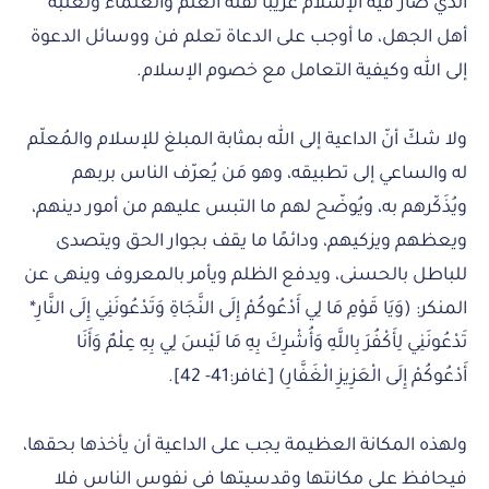
الذي صار فيه الإسلام غريبًا لقلة العلم والعلماء ولغلبة
أهل الجهل، ما أوجب على الدعاة تعلم فن ووسائل الدعوة
إلى الله وكيفية التعامل مع خصوم الإسلام.
ولا شكّ أنّ الداعية إلى الله بمثابة المبلغ للإسلام والمُعلّم
له والساعي إلى تطبيقه، وهو مَن يُعرّف الناس بربهم
ويُذَكّرهم به، ويُوضّح لهم ما التبس عليهم من أمور دينهم،
ويعظهم ويزكيهم، ودائمًا ما يقف بجوار الحق ويتصدى
للباطل بالحسنى، ويدفع الظلم ويأمر بالمعروف وينهى عن
المنكر: (وَيَا قَوْمِ مَا لِي أَدْعُوكُمْ إِلَى النَّجَاةِ وَتَدْعُونَنِي إِلَى النَّارِ*
تَدْعُونَنِي لِأَكْفُرَ بِاللَّهِ وَأُشْرِكَ بِهِ مَا لَيْسَ لِي بِهِ عِلْمٌ وَأَنَا
أَدْعُوكُمْ إِلَى الْعَزِيزِ الْغَفَّارِ) [غافر:41- 42].
ولهذه المكانة العظيمة يجب على الداعية أن يأخذها بحقها،
فيحافظ على مكانتها وقدسيتها في نفوس الناس فلا