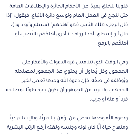
قلوبنا للخلق بعيدًا عن الأحكام الجائرة والإطلاقات العامة؛
حتى ننجح في العمل العام ونوسع دائرة الأتباع، فيقول: “إذا
قال الرجل: هلك الناس فهو أهلكهم” (مسلم وأبو داود)،
قال أبو إسحاق- أحد الرواة-: لا أدري أهلكَهم بالنّصب، أو
أهلكُهم بالرفع.
وفي الوقت الذي تتنافس فيه الدعوات والأفكار على
الجمهور، وكل يُحاول أن يحتوي هذا الجمهور لمصلحته
ويُوظفه في صفّه، فإن دعوة الله وحدها تعمل لخير
الجمهور، ولا تريد من الجمهور أن يكون بقرة حلوبًا لمصلحة
فرد أو فئة أو حِزب.
ودعوة الله وحدها تعطي مَن يؤمن بالله ربًّا، وبالإسلام دينًا
ومنهاج حياة أيًّا كان لونه وجنسه ولغته أرفع الرتب البشرية