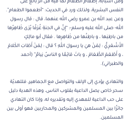
ومن أسبابه، إطعام الطعام لما فيه من أثر بالغ على
النفس البشرية، ولذلك ورد في الحديث: “أطعموا الطعام”.
وعن عبد الله بن عمرو رضي الله عنهما، قال : قال رسول
الله- صلى الله عليه وسلم-: “إِنَّ في الجنةِ غُرَفًا يُرَى ظَاهِرُها
من باطِنِها ، و باطِنُها من ظَاهِرِها . فقال أبو مالِكٍ
الأَشْعَرِيُّ : لِمَنْ هيَ يا رسولَ اللهِ ؟ قال : لِمَنْ أَطَابَ الكَلامَ
، و أَطْعَمَ الطَّعَامَ ، و باتَ قائِمًا و الناسُ نِيامٌ” (أحمد
والطبراني).
والتهادي يؤدي إلى الإلف والتواصل مع الجماهير، فللهديّة
سحر خاص يصل الداعية بقلوب الناس، وهذه الهدية دليل
على حب الداعية للمهدي إليه وتقديره له، وإذا كان التهادي
جائزًا بين المسلمين والمشركين والمحاربين فهو أولى بين
المسلمين.