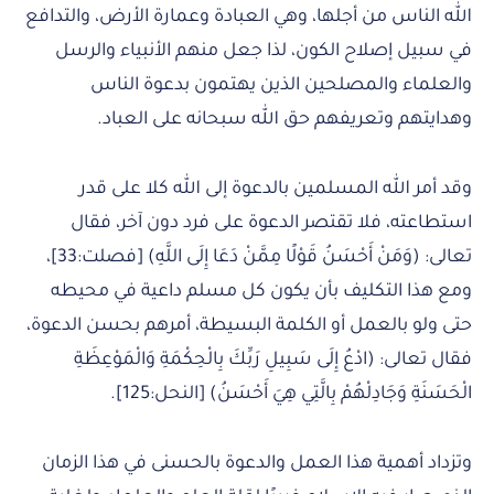
الله الناس من أجلها، وهي العبادة وعمارة الأرض، والتدافع
في سبيل إصلاح الكون، لذا جعل منهم الأنبياء والرسل
والعلماء والمصلحين الذين يهتمون بدعوة الناس
وهدايتهم وتعريفهم حق الله سبحانه على العباد.
وقد أمر الله المسلمين بالدعوة إلى الله كلا على قدر
استطاعته، فلا تقتصر الدعوة على فرد دون آخر، فقال
تعالى: (وَمَنْ أَحْسَنُ قَوْلًا مِمَّنْ دَعَا إِلَى اللَّهِ) [فصلت:33]،
ومع هذا التكليف بأن يكون كل مسلم داعية في محيطه
حتى ولو بالعمل أو الكلمة البسيطة، أمرهم بحسن الدعوة،
فقال تعالى: (ادْعُ إِلَى سَبِيلِ رَبِّكَ بِالْحِكْمَةِ وَالْمَوْعِظَةِ
الْحَسَنَةِ وَجَادِلْهُمْ بِالَّتِي هِيَ أَحْسَنُ) [النحل:125].
وتزداد أهمية هذا العمل والدعوة بالحسنى في هذا الزمان