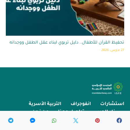
تحفيظ القرآن للأطفال.. دليل تربوي لبناء عقل الطفل ووجدانه
27 مارس، 2026
استشارات
انفوجراف
التربية الأسرية
زاد المربي
تواصل معنا
من نحن