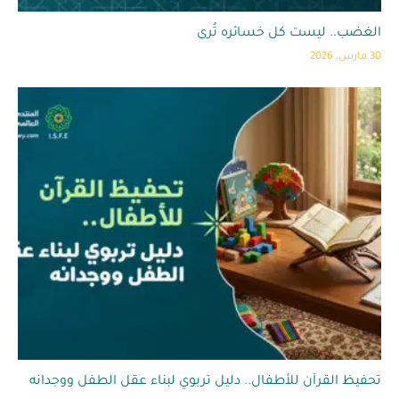
الغضب.. ليست كل خسائره تُرى
30 مارس، 2026
تحفيظ القرآن للأطفال.. دليل تربوي لبناء عقل الطفل ووجدانه