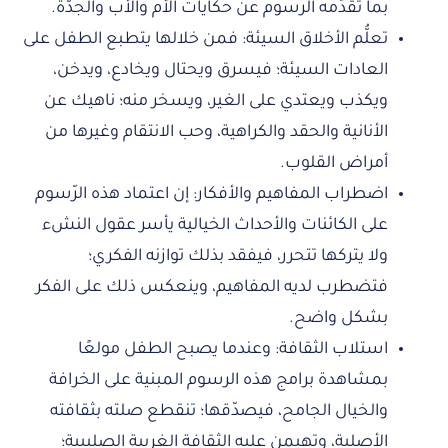
بما تقدِّمه الرسوم عن حكايات الأم والأب والجدَّة.
تعلُّم الأخلاق السيئة: فمن خلالها يتطبع الطفل على
العادات السيئة؛ فيسرق ويحتال ويخادع، ويدخن،
ويكذب ويعتدي على الغير، ويسخر منه؛ ناهيك عن
الأنانية والحقد والكراهية، وحب الانتقام وغيرها من
أمراض القلوب.
اضطراب المفاهيم والأفكار: إن اعتماد هذه الرّسوم
على الكائنات والأحداث الخيالية يأسر عقول النشء
ولا يتركها تتحرر، فيفقد بذلك توازنه الفكري؛
فتضطرب لديه المفاهيم، وينعكس ذلك على الفكر
بشكل واضح.
استلاب الثقافة: وعندما يصبح الطفل مولعًا
بمشاهدة برامج هذه الرسوم المبنية على الخرافة
والخيال الجامح، فيصدّقها؛ تنقطع صلته بثقافته
الأصلية، وتهيمن عليه الثقافة الغربية الصليبية؛