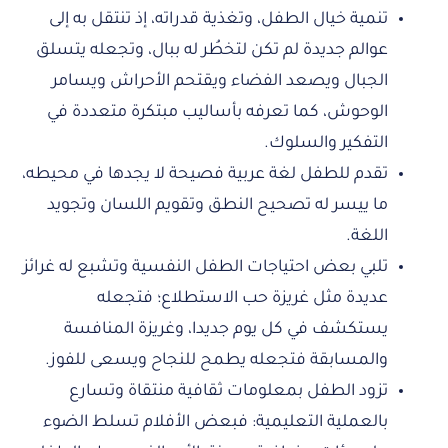
تنمية خيال الطفل، وتغذية قدراته، إذ تنتقل به إلى
عوالم جديدة لم تكن لتخطُر له ببال، وتجعله يتسلق
الجبال ويصعد الفضاء ويقتحم الأحراش ويسامر
الوحوش، كما تعرفه بأساليب مبتكرة متعددة في
التفكير والسلوك.
تقدم للطفل لغة عربية فصيحة لا يجدها في محيطه،
ما ييسر له تصحيح النطق وتقويم اللسان وتجويد
اللغة.
تلبي بعض احتياجات الطفل النفسية وتشبع له غرائز
عديدة مثل غريزة حب الاستطلاع؛ فتجعله
يستكشف في كل يوم جديدا، وغريزة المنافسة
والمسابقة فتجعله يطمح للنجاح ويسعى للفوز.
تزود الطفل بمعلومات ثقافية منتقاة وتسارع
بالعملية التعليمية: فبعض الأفلام تسلط الضوء