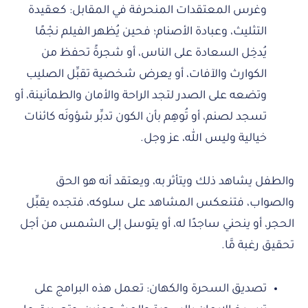
وغرس المعتقدات المنحرفة في المقابل: كعقيدة
التثليث، وعبادة الأصنام؛ فحين يُظهر الفيلم نجْمًا
يُدخِل السعادة على الناس، أو شجرةً تحفظ من
الكوارث والآفات، أو يعرض شخصية تقبِّل الصليب
وتضعه على الصدر لتجد الراحة والأمان والطمأنينة، أو
تسجد لصنم، أو تُوهِم بأن الكون تدبِّر شؤونَه كائنات
خيالية وليس الله، عز وجل.
والطفل يشاهد ذلك ويتأثر به، ويعتقد أنه هو الحق
والصواب، فتنعكس المشاهد على سلوكه، فتجده يقبِّل
الحجر، أو ينحني ساجدًا له، أو يتوسل إلى الشمس من أجل
تحقيق رغبة مَّا.
تصديق السحرة والكهان: تعمل هذه البرامج على