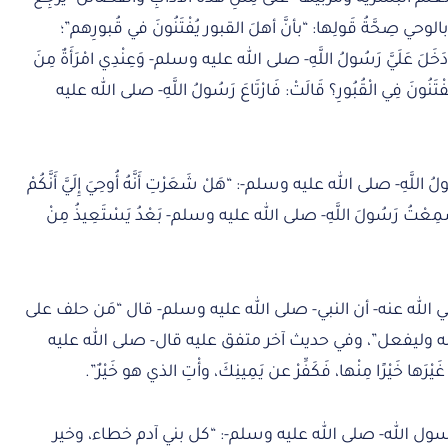
 بالوحي صِحَّةُ قَولِها: “بأنَّ أهلَ القبور يُفْتَنُونَ في قُبورِهم”؛
َ عَلَيَّ رَسُولُ اللَّهِ- صلى الله عليه وسلم- وَعِنْدِي امْرَأَةٌ مِنَ
تُفْتَنُونَ فِي الْقُبُورِ؟ قَالَتْ: فَارْتَاعَ رَسُولُ اللَّهِ- صلى الله عليه
 رَسُولُ اللَّهِ- صلى الله عليه وسلم-: “هَلْ شَعَرْتِ أَنَّهُ أُوحِيَ إِلَيَّ أَنَّكُمْ
 فَسَمِعْتُ رَسُولَ اللَّهِ- صلى الله عليه وسلم- بَعْدُ يَسْتَعِيذُ مِنْ
الله عنه- أن النبي- صلى الله عليه وسلم- قال “مَن حلف على
نه وليفعل”، وفي حديث آخر متفق عليه قال- صلى الله عليه
يْرَها خَيْرًا مِنْها، فَكَفِّرْ عن يَمِينِكَ، وأْتِ الذي هو خَيْرٌ”.
ول الله- صلى الله عليه وسلم-: “كل بني آدم خطاء، وخير