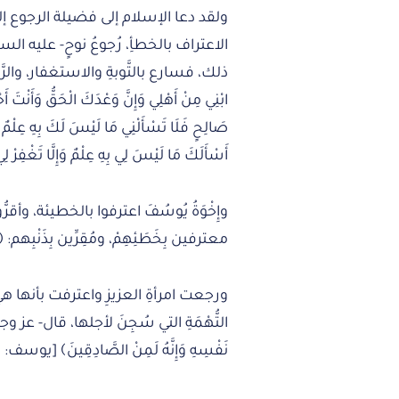
ولقد دعا الإسلام إلى فضيلة الرجوع إلى ا
الاعتراف بالخطأِ، رُجوعُ نوحٍ- عليه السل
ذلك، فسارع بالتَّوبةِ والاستغفار، والرَّجْعَةِ
ابْنِي مِنْ أَهْلِي وَإِنَّ وَعْدَكَ الْحَقُّ وَأَنْتَ أَح
صَالِحٍ فَلَا تَسْأَلْنِي مَا لَيْسَ لَكَ بِهِ عِلْمٌ إ
أَسْأَلَكَ مَا لَيْسَ لِي بِهِ عِلْمٌ وَإِلَّا تَغْفِرْ لِ
وإِخْوَةُ يُوسُفَ اعترفوا بالخطيئة، وأقرُّوا
معترفين بِخَطَئِهِمْ، ومُقِرِّين بِذَنْبِهم: ﴿تَاللَّهِ ل
ورجعت امرأةِ العزيزِ واعترفت بأنها هي ا
التُّهْمَةِ التي سُجِنَ لأجلها، قال- عز وجل-: ﴿قَا
نَفْسِهِ وَإِنَّهُ لَمِنْ الصَّادِقِينَ﴾ [يوسف: 51].