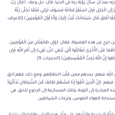
دَ أنْ سألَ رُؤيَةَ ربِّه في الدنيا، قال- جل وعلا-: ﴿قَالَ رَبِّ
ْ إِلَى الْجَبَلِ فَإِنْ اسْتَقَرَّ مَكَانَهُ فَسَوْفَ تَرَانِي فَلَمَّا تَجَلَّى رَبُّهُ
مَّا أَفَاقَ قَالَ سُبْحَانَكَ تُبْتُ إِلَيْكَ وَأَنَا أَوَّلُ الْمُؤْمِنِينَ﴾ [الأعراف:
رج عن هذه الفضيلة، فقال: (وَإِن طَائِفَتَانِ مِنَ الْمُؤْمِنِينَ
مَا عَلَى الْأُخْرَىٰ فَقَاتِلُوا الَّتِي تَبْغِي حَتَّىٰ تَفِيءَ إِلَىٰ أَمْرِ اللَّهِ فَإِن
ِطُوا إِنَّ اللَّهَ يُحِبُّ الْمُقْسِطِينَ) [الحجرات: 9].
 الله عنهم- يجدهم ممن قلَّت أخطاؤهم، ومع ذلك فهم أحق
 الَّذِينَ اتَّقَواْ إِذَا مَسَّهُمْ طَائِفٌ مِّنَ الشَّيْطَانِ تَذَكَّرُواْ
هُم مُّبْصِرُونَ) [الأعراف: 201]، وهذه المبادرة إلى التوبة، وتلك المسارعة إلى الرجوع للحق، هي
ستجابة لأهواء النفوس، ونزعات الشياطين.
ّمُ البشرية ومُرَبِّيها- على مِثْلِ هذه الآدابِ والفضائل- يَرْجِعُ