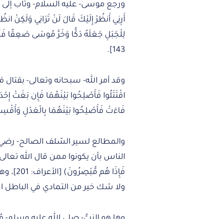
ورجع موسى- عليه السلام- وتاب إلى ربِّه بع
أَرِنِي أَنظُرْ إِلَيْكَ قَالَ لَنْ تَرَانِي وَلَكِنْ انظُر
لِلْجَبَلِ جَعَلَهُ دَكًّا وَخَرَّ مُوسَى صَعِقًا فَلَ
143].
وقد أمر الله- سبحانه وتعالى- بقتال مَن خ
اقْتَتَلُوا فَأَصْلِحُوا بَيْنَهُمَا فَإِن بَغَتْ إِحْدَاهُ
فَاءَتْ فَأَصْلِحُوا بَيْنَهُمَا بِالْعَدْلِ وَأَقْس
والمطالع لسير السّلف الصالح- رضي
الناس بأن يكونوا ممن قال الله تعالى فيهم: (إِنَّ
فَإِذَا 
ولا شك خير من التمادي في الباطل ا
وها هو النبيُّ- صلى الله عليه وسلم- مُعَلِ