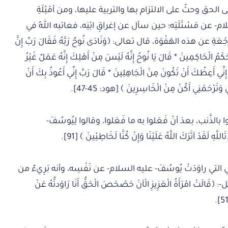
لحق وحثّ على الالتزام بها والتربية عليها، ومن أمْثِلَةِ
ام- عن مَسْئَلَتِه؛ حين سأل عن إغراقِ ابْنِه، فعاتبه اللهُ في
 عن هذه الهَفْوَة، قال تعالى: ﴿وَنَادَى نُوحٌ رَبَّهُ فَقَالَ رَبِّ إِنَّ
ْكَمُ الْحَاكِمِينَ * قَالَ يَا نُوحُ إِنَّهُ لَيْسَ مِنْ أَهْلِكَ إِنَّهُ عَمَلٌ غَيْرُ
ِنِّي أَعِظُكَ أَنْ تَكُونَ مِنْ الْجَاهِلِينَ * قَالَ رَبِّ إِنِّي أَعُوذُ بِكَ أَنْ
ي وَتَرْحَمْنِي أَكُنْ مِنْ الْخَاسِرِينَ ﴾ [هود: 45-47].
 بالذَّنب، بعدَ أنْ فَعَلوا به ما فَعَلوا، وقالوا لِيُوسُفَ-
َقَدْ آثَرَكَ اللَّهُ عَلَيْنَا وَإِنْ كُنَّا لَخَاطِئِينَ ﴾ [91].
لتي راوَدَتْ يُوسُفَ- عليه السلام- عن نَفْسِه، وأنه بَرِيءٌ من
لَتْ امْرَأَةُ الْعَزِيزِ الْآنَ حَصْحَصَ الْحَقُّ أَنَا رَاوَدتُّهُ عَنْ