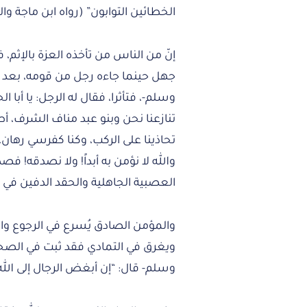
الخطائين التوابون” (رواه ابن ماجة وال
إنّ من الناس من تأخذه العزة بالإث
جهل حينما جاءه رجل من قومه، بعد أن
وسلم-، فتأثرا، فقال له الرجل: يا أ
تنازعنا نحن وبنو عبد مناف الشرف، أ
تحاذينا على الركب، وكنا كفرسي رهان، 
والله لا نؤمن به أبداً! ولا نصدقه! ف
العصبية الجاهلية والحقد الدفين في
والمؤمن الصادق يُسرع في الرجوع وال
ويغرق في التمادي فقد ثبت في الصحيح
وسلم- قال: “إن أبغض الرجال إلى الله