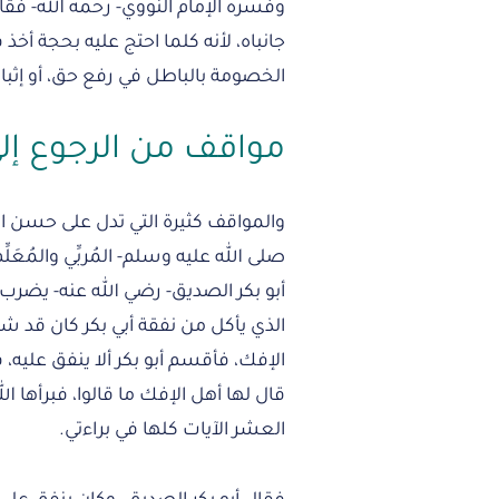
وفسره الإمام النووي- رحمه الله- فقا
جانباه، لأنه كلما احتج عليه بحجة أخ
الخصومة بالباطل في رفع حق، أو إثبا
مواقف من الرجوع إل
والمواقف كثيرة التي تدل على حسن الر
صلى الله عليه وسلم- المُربِّي والمُعَل
أبو بكر الصديق- رضي الله عنه- يضرب
الذي يأكل من نفقة أبي بكر كان قد شا
الإفك، فأقسم أبو بكر ألا ينفق عليه،
العشر الآيات كلها في براءتي.