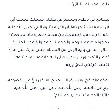
دارمي وحسنه الألباني).
م، فيتمادى في باطله، ويستمر في ضلاله، فيسلك مسلك أبي
 سمعا شيئا من القرآن الكريم بتلاوة النبي- صلى الله عليه
با الحكم ما رأيك فيما سمعت من محمد؟ فقال: ماذا سمعت؟
طعموا فأطعمنا، وحملوا فحملنا، وأعطوا فأعطينا حتى إذا
قالوا: منا نبي يأتيه الوحي من السماء، فمتى ندرك مثل هذا؟
صدّه عن التصديق بالرسول- صلى الله عليه وسلم- واتباعه،
 نفسه، فرفض الحق ورده.
عفو والصفح، ويسابق إلى الصلح، أما مَن يلجُّ في الخصومة،
 عن عائشة- رضي الله عنها-، عن النبي- صلى الله عليه
 الألد الخصم” (البخاري ومسلم).