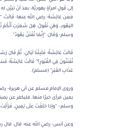
إلى قَولِ امرأةٍ يهودِيَّة، بعدَ أنْ تبيَّن له
فعن عَائِشَةَ- رضي الله عنها- قَالَتْ: “دَخَل
اليَهُودِ، وَهْيَ تَقُولُ: هَلْ شَعَرْتِ أَنَّكُمْ 
وسلم- وَقَالَ: “إِنَّمَا تُفْتَنُ يَهُودُ”.
قَالَتْ عَائِشَةُ: فَلَبِثْنَا لَيَالِيَ. ثُمَّ قَالَ
تُفْتَنُونَ فِي القُبُورِ؟” قَالَتْ عَائِشَةُ:
عَذَابِ القَبْرِ” (مسلم).
وروى الإمام مسلم عن أبي هريرة- رضي 
يمين فرأى خيرًا منها، فليكفر عن يمي
وسلم-: “وإذا حَلَفْتَ علَى يَمِينٍ، فَرَأَيْتَ غَ
وعن أنس- رضي الله عنه- قال: قال رس