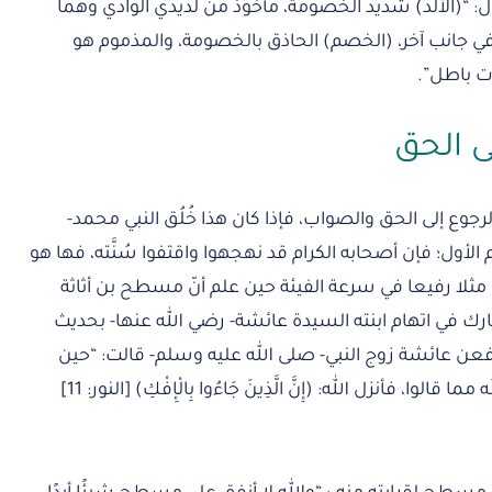
ل: “(الألد) شديد الخصومة، مأخوذ من لديدي الوادي وهما
ذ في جانب آخر، (الخصم) الحاذق بالخصومة، والمذموم هو
ت باطل”.
ى الحق
جوع إلى الحق والصواب، فإذا كان هذا خُلُق النبي محمد-
ِّم الأول؛ فإن أصحابه الكرام قد نهجهوا واقتفوا سُنَّته، فها هو
 مثلا رفيعا في سرعة الفيئة حين علم أنّ مسطح بن أثاثة
رك في اتهام ابنته السيدة عائشة- رضي الله عنها- بحديث
 فعن عائشة زوج النبي- صلى الله عليه وسلم- قالت: “حين
قال لها أهل الإفك ما قالوا، فبرأها الله مما قالوا، فأنزل الله: (إِنَّ الَّذِينَ جَاءُوا بِالْإِفْكِ) [النور: 11]