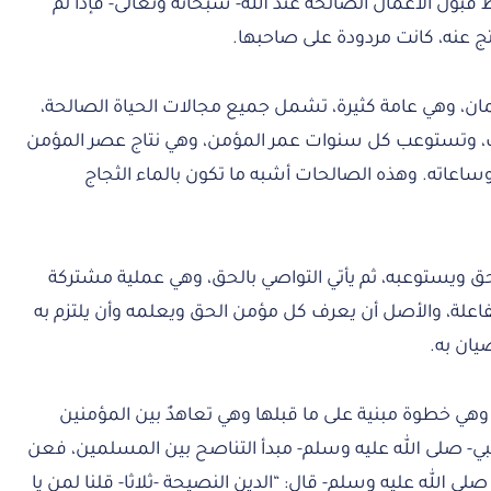
بول الأعمال الصالحة عند الله- سبحانه وتعالى- فإذا لم
تج عنه، كانت مردودة على صاحبها.
يمان، وهي عامة كثيرة، تشمل جميع مجالات الحياة الصالحة،
ت، وتستوعب كل سنوات عمر المؤمن، وهي نتاج عصر المؤمن
اعاته. وهذه الصالحات أشبه ما تكون بالماء الثجاج
حق ويستوعبه، ثم يأتي التواصي بالحق، وهي عملية مشتركة
فاعلة، والأصل أن يعرف كل مؤمن الحق ويعلمه وأن يلتزم به
يان به.
هي خطوة مبنية على ما قبلها وهي تعاهدٌ بين المؤمنين
النبي- صلى الله عليه وسلم- مبدأ التناصح بين المسلمين، فعن
صلى الله عليه وسلم- قال: “الدين النصيحة -ثلاثا- قلنا لمن يا