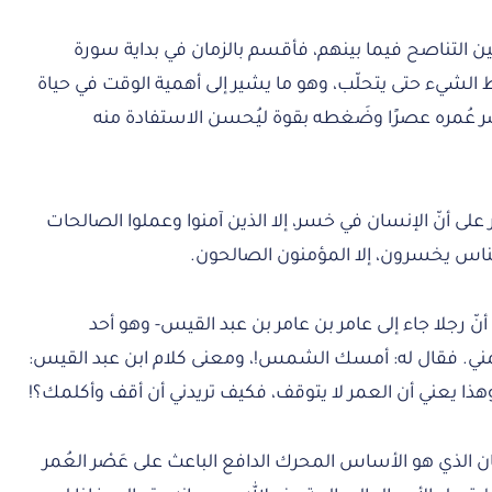
ن التناصح فيما بينهم، فأقسم بالزمان في بداية سورة
الشيء حتى يتحلّب، وهو ما يشير إلى أهمية الوقت في حياة
 عُمره عصرًا وضَغطه بقوة ليُحسن الاستفادة منه
لى أنّ الإنسان في خسر، إلا الذين آمنوا وعملوا الصالحات
لناس يخسرون، إلا المؤمنون الصالحون.
نّ رجلا جاء إلى عامر بن عامر بن عبد القيس- وهو أحد
 كلمني. فقال له: أمسك الشمس!، ومعنى كلام ابن عبد القيس:
ذا يعني أن العمر لا يتوقف، فكيف تريدني أن أقف وأكلمك؟!
ن الذي هو الأساس المحرك الدافع الباعث على عَصْر العُمر