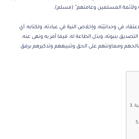
له ولأئمة المسلمين وعامتهم” (مسلم).
اد في وحدانيّته، وإخلاص النية في عبادته، ولكتابه: أي
التصديق بنبوته، وبذل الطاعة له، فيما أمر به ونهى عنه.
لحهم ومعاونتهم على الحق وتنبيههم وتذكيرهم برفق
ة