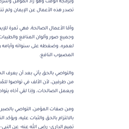
وبرمجة الوقت وهو زاد المؤمن وشرط ق
تصدر هذه الأعمال عن الإيمان ولم تن
وأمّا الأعمال الصالحة، فهي ثمرة للإ
وجميع صور وألوان المنافع والطيبا
لعمره، وضغطه على سنواته وأيامه وس
المصبوب النافع.
والتواصي بالحق يأتي بعد أن يعرف ال
من طرفين، لأن الألف في تواصوا للمُ
ويعمل الصالحات، وإذا لقي أخاه يتواص
ومن صفات المؤمن، التواصي بالصبر و
بالالتزام بالحق والثبات عليه، ويؤكد 
تميم الداري- رضي الله عنه- عن النبي- 