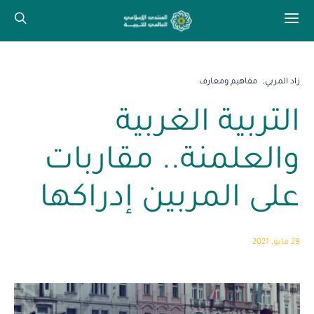
زاد المربي
مفاهيم ومعارف
التربية الغربية
والعلمنة.. مقاربات
على المربين إدراكها
29 مايو، 2021