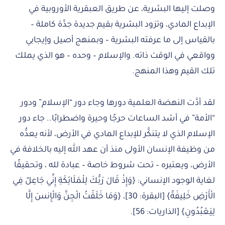
وصلت إليها البشرية، عن طريق العبقرية الأوروبية في
الإبداع المادي، وتزود البشرية بقيم جديدة جدَّة كاملة –
بالقياس إلى ما عرفته البشرية – وبمنهج أصيل وإيجابي
وواقعي في الوقت ذاته. والإسلام – وحده – هو الذي يملك
تلك القيم وهذا المنهج.
لقد أدَّت النهضة العلمية دورها وجاء دور “الإسلام” ودور
“الأمة” في أشد الساعات حرجًا وحيرة واضطرابًا.. جاء دور
الإسلام الذي لا يتنكَّر للإبداع المادي في الأرض، لأنه يعدُّه
من وظيفة الإنسان الأولى منذ أن عهد الله إليه بالخلافة في
الأرض، ويعتبره – تحت شروط خاصة – عبادة لله ، وتحقيقًا
لغاية الوجود الإنساني: {وَإِذْ قَالَ رَبُّكَ لِلْمَلَائِكَةِ إِنِّي جَاعِلٌ فِي
الْأَرْضِ خَلِيفَةً} [البقرة: 30]، {وَمَا خَلَقْتُ الْجِنَّ وَالْإِنسَ إِلَّا
لِيَعْبُدُونِ} [الذاريات: 56].