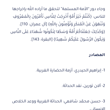
وجاء دور “الأمة المسلمة” لتحقق ما أراده الله بإخراجها
للناس: {كُنْتُمْ خَيْرَ أُمَّةٍ أُخْرِجَتْ لِلنَّاسِ تَأْمُرُونَ بِالْمَعْرُوفِ
وَتَنْهَوْنَ عَنْ الْمُنكَرِ وَتُؤْمِنُونَ بِاللَّهِ} [آل عمران: 110]،
{وَكَذَلِكَ جَعَلْنَاكُمْ أُمَّةً وَسَطًا لِتَكُونُوا شُهَدَاءَ عَلَى النَّاسِ
وَيَكُونَ الرَّسُولُ عَلَيْكُمْ شَهِيدًا} [البقرة: 143].
المصادر
1- إبراهيم الحيدري: أزمة الحضارة الغربية.
2- آلان تورين، نقد الحداثة.
3- حسن محمّد شافعي: الحداثة الغربية ووعد الخلاص
الإنساني.