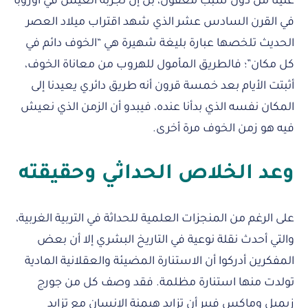
علينا من دون سبب معقول، بل إن تجربة العيش في أوروبا
في القرن السادس عشر الذي شهد اقتراب ميلاد العصر
الحديث تلخصها عبارة بليغة شهيرة هي “الخوف دائم في
كل مكان”؛ فالطريق المأمول للهروب من معاناة الخوف،
أثبتت الأيام بعد خمسة قرون أنه طريق دائري يعيدنا إلى
المكان نفسه الذي بدأنا عنده، فيبدو أن الزمن الذي نعيش
فيه هو زمن الخوف مرة أخرى.
وعد الخلاص الحداثي وحقيقته
على الرغم من المنجزات العلمية للحداثة في التربية الغربية،
والتي أحدث نقلة نوعية في التاريخ البشري إلا أن بعض
المفكرين أدركوا أن الاستنارة المضيئة والعقلانية المادية
تولدت منها استنارة مظلمة. فقد وصف كل من جورج
زيميل وماكس فيبر أن تزايد هيمنة الإنسان مع تزايد