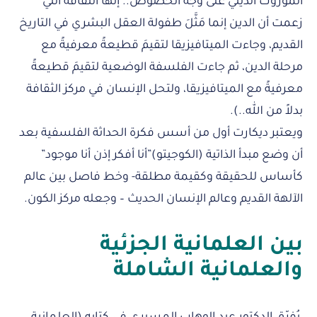
الموروث الديني على وجه الخصوص.. إنها الثقافة التي
زعمت أن الدين إنما مَثَّلَ طفولة العقل البشري في التاريخ
القديم، وجاءت الميتافيزيقا لتقيمَ قطيعةً معرفيةً مع
مرحلة الدين، ثم جاءت الفلسفة الوضعية لتقيمَ قطيعةً
معرفيةً مع الميتافيزيقا، ولتحل الإنسان في مركز الثقافة
بدلاً من الله..).
ويعتبر ديكارت أول من أسس فكرة الحداثة الفلسفية بعد
أن وضع مبدأ الذاتية (الكوجيتو)”أنا أفكر إذن أنا موجود”
كأساس للحقيقة وكقيمة مطلقة- وخط فاصل بين عالم
الآلهة القديم وعالم الإنسان الحديث – وجعله مركز الكون.
بين العلمانية الجزئية
والعلمانية الشاملة