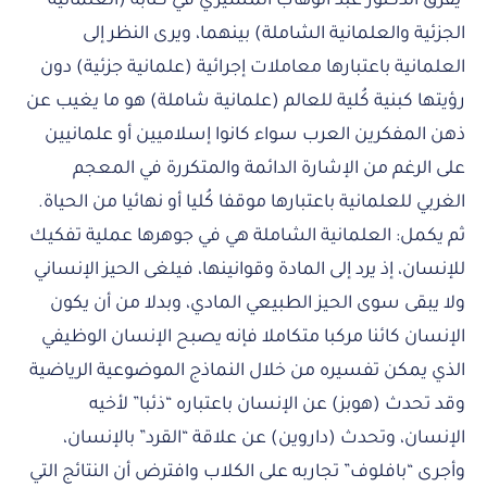
يُفرّق الدكتور عبد الوهاب المسيري في كتابه (العلمانية
الجزئية والعلمانية الشاملة) بينهما، ويرى النظر إلى
العلمانية باعتبارها معاملات إجرائية (علمانية جزئية) دون
رؤيتها كبنية كُلية للعالم (علمانية شاملة) هو ما يغيب عن
ذهن المفكرين العرب سواء كانوا إسلاميين أو علمانيين
على الرغم من الإشارة الدائمة والمتكررة في المعجم
الغربي للعلمانية باعتبارها موقفا كُليا أو نهائيا من الحياة.
ثم يكمل: العلمانية الشاملة هي في جوهرها عملية تفكيك
للإنسان، إذ يرد إلى المادة وقوانينها، فيلغى الحيز الإنساني
ولا يبقى سوى الحيز الطبيعي المادي، وبدلا من أن يكون
الإنسان كائنا مركبا متكاملا فإنه يصبح الإنسان الوظيفي
الذي يمكن تفسيره من خلال النماذج الموضوعية الرياضية
وقد تحدث (هوبز) عن الإنسان باعتباره “ذئبا” لأخيه
الإنسان، وتحدث (داروين) عن علاقة “القرد” بالإنسان،
وأجرى “بافلوف” تجاربه على الكلاب وافترض أن النتائج التي