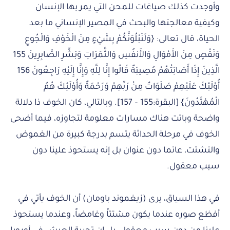
وأوجدت كذلك صياغات للمحن التي يمر بها الإنسان
وكيفية معالجتها والبحث في المصير الإنساني ما بعد
الحياة، قال تعالى: {وَلَنَبْلُوَنَّكُمْ بِشَيْءٍ مِنَ الْخَوْفِ وَالْجُوعِ
وَنَقْصٍ مِنَ الأَمْوَالِ وَالأَنفُسِ وَالثَّمَرَاتِ وَبَشِّرِ الصَّابِرِينَ 155
الَّذِينَ إِذَا أَصَابَتْهُمْ مُصِيبَةٌ قَالُوا إِنَّا لِلَّهِ وَإِنَّا إِلَيْهِ رَاجِعُونَ 156
أُوْلَئِكَ عَلَيْهِمْ صَلَوَاتٌ مِنْ رَبِّهِمْ وَرَحْمَةٌ وَأُوْلَئِكَ هُمُ
الْمُهْتَدُونَ} [البقرة:155 – 157]. وبالتالي، كان الخوف ذا دلالة
واضحة وباتت هناك مسارات معلومة لتجاوزه، فيما أضحى
الخوف في مرحلة الحداثة يتسم بدرجة كبيرة من الغموض
والتشتت، عائما دون عنوان بل إنه يستحوذ علينا دون
سبب معقول.
في هذا السياق، يرى (زيغموند باومان) أن الخوف يأتي في
أفظع صوره عندما يكون مشتتاً وغامضاً، وعندما يستحوذ