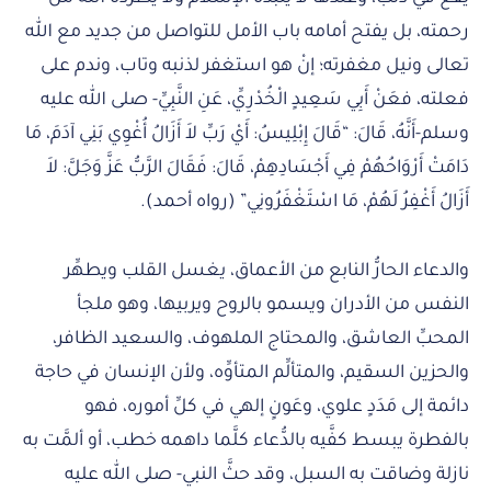
رحمته، بل يفتح أمامه باب الأمل للتواصل من جديد مع الله
تعالى ونيل مغفرته؛ إنْ هو استغفر لذنبه وتاب، وندم على
فعلته، فعَنْ أَبِي سَعِيدٍ الْخُدْرِيِّ، عَنِ النَّبِيِّ- صلى الله عليه
وسلم-أَنَّهُ، قَالَ: “قَالَ إِبْلِيسُ: أَيْ رَبِّ لاَ أَزَالُ أُغْوِي بَنِي آدَمَ، مَا
دَامَتْ أَرْوَاحُهُمْ فِي أَجْسَادِهِمْ، قَالَ: فَقَالَ الرَّبُّ عَزَّ وَجَلَّ: لاَ
أَزَالُ أَغْفِرُ لَهُمْ، مَا اسْتَغْفَرُونِي” (رواه أحمد).
والدعاء الحارُّ النابع من الأعماق، يغسل القلب ويطهِّر
النفس من الأدران ويسمو بالروح ويربيها، وهو ملجأ
المحبِّ العاشق، والمحتاج الملهوف، والسعيد الظافر،
والحزين السقيم، والمتألِّم المتأوِّه، ولأن الإنسان في حاجة
دائمة إلى مَدَدٍ علوي، وعَونٍ إلهي في كلِّ أموره، فهو
بالفطرة يبسط كفَّيه بالدُّعاء كلَّما داهمه خطب، أو ألمَّت به
نازلة وضاقت به السبل، وقد حثَّ النبي- صلى الله عليه