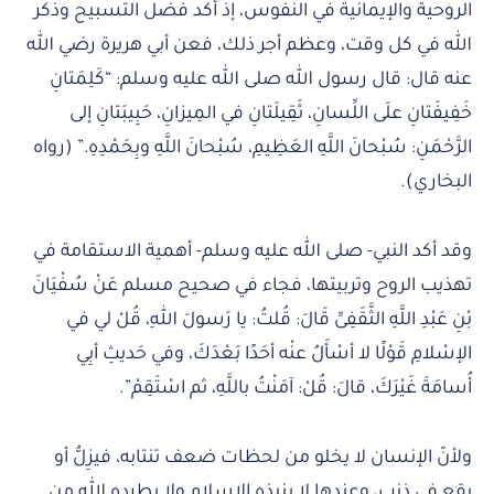
الروحية والإيمانية في النفوس، إذ أكد فضل التسبيح وذكر
الله في كل وقت، وعظم أجر ذلك، فعن أبي هريرة رضي الله
عنه قال: قال رسول الله صلى الله عليه وسلم: “كَلِمَتانِ
خَفِيفَتانِ علَى اللِّسانِ، ثَقِيلَتانِ في المِيزانِ، حَبِيبَتانِ إلى
الرَّحْمَنِ: سُبْحانَ اللَّهِ العَظِيمِ، سُبْحانَ اللَّهِ وبِحَمْدِهِ.” (رواه
البخاري).
وقد أكد النبي- صلى الله عليه وسلم- أهمية الاستقامة في
تهذيب الروح وتربيتها، فجاء في صحيح مسلم عَنْ سُفْيَانَ
بْنِ عَبْدِ اللَّهِ الثَّقَفِىِّ قَالَ: قُلتُ: يا رَسولَ اللهِ، قُلْ لي في
الإسْلامِ قَوْلًا لا أسْأَلُ عنْه أحَدًا بَعْدَكَ، وفي حَديثِ أبِي
أُسامَةَ غَيْرَكَ، قالَ: قُلْ: آمَنْتُ باللَّهِ، ثم اسْتَقِمْ”.
ولأنّ الإنسان لا يخلو من لحظات ضعف تنتابه، فيزِلُّ أو
يقع في ذنب، وعندها لا ينبذه الإسلام ولا يطرده الله من