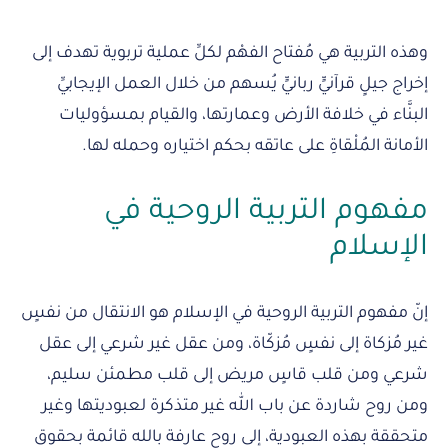
وهذه التربية هي مُفتاح الفهْم لكلِّ عملية تربوية تهدف إلى
إخراج جيلٍ قرآنيٍّ ربانيٍّ يُسهم من خلال العمل الإيجابيِّ
البنَّاء في خلافة الأرض وعمارتها، والقيام بمسؤوليات
الأمانة المُلْقاةِ على عاتقه بحكم اختياره وحمله لها.
مفهوم التربية الروحية في
الإسلام
إنّ مفهوم التربية الروحية في الإسلام هو الانتقال من نفسٍ
غير مُزكاة إلى نفسٍ مُزكّاة، ومن عقل غير شرعي إلى عقل
شرعي ومن قلب قاسٍ مريض إلى قلب مطمئن سليم،
ومن روح شاردة عن باب الله غير متذكرة لعبوديتها وغير
متحققة بهذه العبودية، إلى روح عارفة بالله قائمة بحقوق