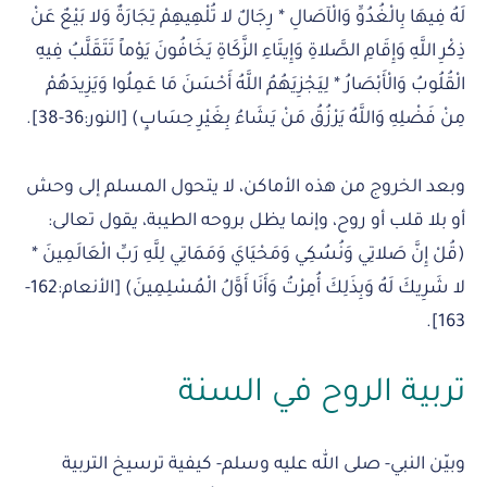
لَهُ فِيهَا بِالْغُدُوِّ وَالْآصَالِ * رِجَالٌ لا تُلْهِيهِمْ تِجَارَةٌ وَلا بَيْعٌ عَنْ
ذِكْرِ اللَّهِ وَإِقَامِ الصَّلاةِ وَإِيتَاءِ الزَّكَاةِ يَخَافُونَ يَوْماً تَتَقَلَّبُ فِيهِ
الْقُلُوبُ وَالْأَبْصَارُ * لِيَجْزِيَهُمُ اللَّهُ أَحْسَنَ مَا عَمِلُوا وَيَزِيدَهُمْ
مِنْ فَضْلِهِ وَاللَّهُ يَرْزُقُ مَنْ يَشَاءُ بِغَيْرِ حِسَابٍ) [النور:36-38].
وبعد الخروج من هذه الأماكن، لا يتحول المسلم إلى وحش
أو بلا قلب أو روح، وإنما يظل بروحه الطيبة، يقول تعالى:
(قُلْ إِنَّ صَلاتِي وَنُسُكِي وَمَحْيَايَ وَمَمَاتِي لِلَّهِ رَبِّ الْعَالَمِينَ *
لا شَرِيكَ لَهُ وَبِذَلِكَ أُمِرْتُ وَأَنَا أَوَّلُ الْمُسْلِمِينَ) [الأنعام:162-
163].
تربية الروح في السنة
وبيّن النبي- صلى الله عليه وسلم- كيفية ترسيخ التربية