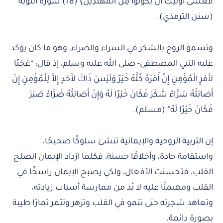
فَعَسَى أُوْلَئِكَ أَن يَكُونُواْ مِنَ الْمُهْتَدِينَ} (18) سورة التوبة”
(سنن الترمذي).
وتسمو الروح بالشكر في السراء والضراء، وهو ما كان يؤكد
عليه النبي المصطفى- صلى الله عليه وسلم، إذ قال: “عَجَبًا
لأَمْرِ الْمُؤْمِنِ إِنَّ أَمْرَهُ كُلَّهُ خَيْرٌ وَلَيْسَ ذَاكَ لأَحَدٍ إِلاَّ لِلْمُؤْمِنِ إِنْ
أَصَابَتْهُ سَرَّاءُ شَكَرَ فَكَانَ خَيْرًا لَهُ وَإِنْ أَصَابَتْهُ ضَرَّاءُ صَبَرَ
فَكَانَ خَيْرًا لَهُ” (مسلم).
إن التربية الروحية والإيمانية تنشئ سلوكًا صحيحًا،
واستقامة جادة، وأخلاقًا حسنة، فكلما ازداد الإيمان انصلح
القلب، فتحسنت الأفعال، ولكي يصبح الإيمان راسخًا في
القلب ومهيمنًا عليه لا بُد من ممارسة أسباب زيادته،
وتعاهد شجرته حتى تنمو في القلب وتزهر وتثمر ثمارًا طيبة
بصورة دائمة.