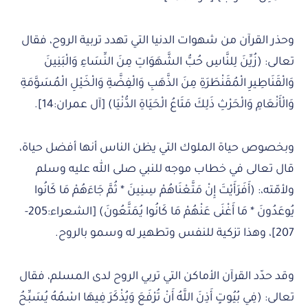
وحذر القرآن من شهوات الدنيا التي تهدد تربية الروح، فقال
تعالى: (زُيِّنَ لِلنَّاسِ حُبُّ الشَّهَوَاتِ مِنَ النِّسَاءِ وَالْبَنِينَ
وَالْقَنَاطِيرِ الْمُقَنْطَرَةِ مِنَ الذَّهَبِ وَالْفِضَّةِ وَالْخَيْلِ الْمُسَوَّمَةِ
وَالْأَنْعَامِ وَالْحَرْثِ ذَلِكَ مَتَاعُ الْحَيَاةِ الدُّنْيَا) [آل عمران:14].
وبخصوص حياة الملوك التي يظن الناس أنها أفضل حياة،
قال تعالى في خطاب موجه للنبي صلى الله عليه وسلم
ولأمّته،: (أَفَرَأَيْتَ إِنْ مَتَّعْنَاهُمْ سِنِينَ * ثُمَّ جَاءَهُمْ مَا كَانُوا
يُوعَدُونَ * مَا أَغْنَى عَنْهُمْ مَا كَانُوا يُمَتَّعُونَ) [الشعراء:205-
207]، وهذا تزكية للنفس وتطهير له وسمو بالروح.
وقد حدّد القرآن الأماكن التي تربي الروح لدى المسلم، فقال
تعالى: (فِي بُيُوتٍ أَذِنَ اللَّهُ أَنْ تُرْفَعَ وَيُذْكَرَ فِيهَا اسْمُهُ يُسَبِّحُ