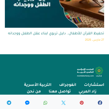
تحفيظ القرآن للأطفال.. دليل تربوي لبناء عقل الطفل ووجدانه
27 مارس، 2026
استشارات
انفوجراف
التربية الأسرية
زاد المربي
تواصل معنا
من نحن