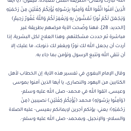
الله- تبارك وتعالى- الطريقة المثلى للعبادة، فيقول: ﴿يَا أَيُّهَا
الَّذِينَ آمَنُوا اتَّقُوا اللَّهَ وَآمِنُوا بِرَسُولِهِ يُؤْتِكُمْ كِفْلَيْنِ مِنْ رَحْمَتِهِ
وَيَجْعَلْ لَكُمْ نُورًا تَمْشُونَ بِهِ وَيَغْفِرْ لَكُمْ وَاللَّهُ غَفُورٌ رَحِيمٌ﴾
[الحديد: 28]، فهنا وضّحت الآية مرضهم بطريقة غير
مباشرة ثم حددت مشكلتهم، وهذا العلاج لكل البشرية، إذا
أردت أن يجعل الله لك نورًا ويغفر لك ذنوبك، ما عليك إلا
أن تتقي الله وتتبع الرسول وتؤمن بما جاء به.
وقال الإمام البغوي في تفسير هذه الآية: إن الخطاب لأهل
الكتابين من اليهود والنصارى، يا أيها الذين آمنوا بموسى
وعيسى، اتقوا الله في محمد- صلى الله عليه وسلم-
﴿وَآمِنُوا بِرَسُولِهِ﴾ محمد ﴿يُؤْتِكُمْ كِفْلَيْنِ﴾ نصيبين ﴿مِنْ
رَحْمَتِهِ﴾؛ يعني: يؤتكم أجرين لإيمانكم بعيسى- عليه الصلاة
والسلام- والإنجيل، وبمحمد- صلى الله عليه وسلم-.