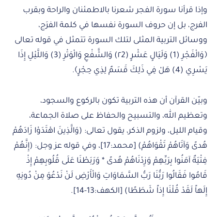
وإذا قرأنا سورة الفجر شعرنا بالاطمئنان والراحة وبقرب
الفرج، بل إن حروف السورة نفسها في كلمة الفرَج،
ووسائل التربية المثلى لتلك السورة تتمثل في قوله تعالى
﴿وَالْفَجْرِ (1) وَلَيَالٍ عَشْرٍ (٢2) وَالشَّفْعِ وَالْوَتْرِ (3) وَاللَّيْلِ إِذَا
يَسْرِي (4) هَلْ فِي ذَلِكَ قَسَمٌ لِذِي حِجْرٍ﴾.
وبيّن القرآن أن هذه التربية تكون بالركوع والسجود،
وتعظيم الله، والتسبيح والحفاظ على صلاة الجماعة،
وقيام الليل، ولزوم الذكر، يقول تعالى: (وَالَّذِينَ اهْتَدَوْا زَادَهُمْ
هُدىً وَآتَاهُمْ تَقْوَاهُمْ) [محمد:17]، وفي قوله عز وجل: (إِنَّهُمْ
فِتْيَةٌ آمَنُوا بِرَبِّهِمْ وَزِدْنَاهُمْ هُدىً * وَرَبَطْنَا عَلَى قُلُوبِهِمْ إِذْ
قَامُوا فَقَالُوا رَبُّنَا رَبُّ السَّمَاوَاتِ وَالْأَرْضِ لَنْ نَدْعُوَ مِنْ دُونِهِ
إِلَهاً لَقَدْ قُلْنَا إِذاً شَطَطًا) [الكهف:13-14].