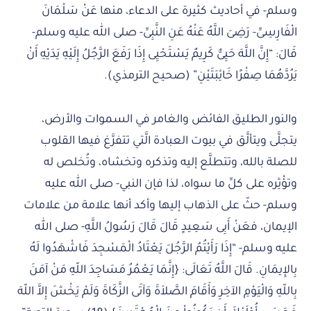
وسلم- في أحاديث كثيرة على الدعاء، منها عَنْ سَلْمَانَ
الْفَارِسِىِّ- رَضِىَ اللَّهُ عَنْهُ عَنِ النَّبِىِّ- صلى الله عليه وسلم-
قَالَ: “إِنَّ اللَّهَ حَيِىٌّ كَرِيمٌ يَسْتَحْيِى إِذَا رَفَعَ الرَّجُلُ إِلَيْهِ يَدَيْهِ أَنْ
يَرُدَّهُمَا صِفْرًا خَائِبَتَيْنِ” (صحيح الترمذي).
والنور الطليق الفائض والغامر في السموات والأرض،
يتجلَّى ويتألَّق في بيوت العبادة الَّتي تتفرَّغ فيها القلوب
للصلة بالله، وتتطلَّع إليه وتذكره وتخشاه، وتُخلص له
وتؤْثِره على كلِّ ما سواه، لذا فإن النبي- صلى الله عليه
وسلم- حثّ على الذهاب إليها وأكد أنها علامة من علامات
الإيمان، فعَنْ أَبِى سَعِيدٍ قَالَ قَالَ رَسُولُ اللَّهِ- صلى الله
عليه وسلم- “إِذَا رَأَيْتُمُ الرَّجُلَ يَعْتَادُ الْمَسْجِدَ فَاشْهَدُوا لَهُ
بِالإِيمَانِ. قَالَ اللَّهُ تَعَالَى: {إِنَّمَا يَعْمُرُ مَسَاجِدَ اللّهِ مَنْ آمَنَ
بِاللّهِ وَالْيَوْمِ الآخِرِ وَأَقَامَ الصَّلاَةَ وَآتَى الزَّكَاةَ وَلَمْ يَخْشَ إِلاَّ اللّهَ