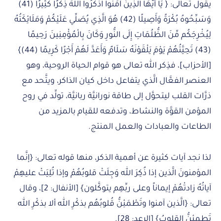
يقول تعالى: { يَا أَيُّهَا الَّذِينَ آمَنُوا اذْكُرُوا اللَّهَ ذِكْرًا كَثِيرًا (41)
وَسَبِّحُوهُ بُكْرَةً وَأَصِيلًا (42) هُوَ الَّذِي يُصَلِّي عَلَيْكُمْ وَمَلَائِكَتُهُ
لِيُخْرِجَكُم مِّنَ الظُّلُمَاتِ إِلَى النُّورِ وَكَانَ بِالْمُؤْمِنِينَ رَحِيمًا
(43) تَحِيَّتُهُمْ يَوْمَ يَلْقَوْنَهُ سَلَامٌ وَأَعَدَّ لَهُمْ أَجْرًا كَرِيمًا (44)}
[الأحزاب]، فذِكر الله تعالى هو قوام الحياة الروحية، وهو
العنصر الفعَّال الَّذي يتفاعل داخل كيان الذاكر، ويتَّحد مع
ذرَّات القلب ليتحوَّل إلى طاقة نورانيَّة ربانيَّة، تولِّد في روح
المؤمن القوَّة والنشاط، وتدفعه للقيام بالمزيد من
الطاعات والعبادات والعمل المنتج.
لذا نجد آيات كثيرة عن أهمية الذكر، منها قوله تعالى: {إنَّما
المؤمنونَ الَّذين إذا ذُكِرَ الله وَجِلَتْ قلوبُهُمْ وإذا تُلِيَتْ عليهِمْ
آياتُهُ زادتْهُمْ إيماناً وعلى ربِّهِم يتوكَّلون} [الأنفال: 2]، وقال
تعالى: {الَّذين آمنوا وتَطْمَئِنُّ قُلوبُهُم بذكْرِ الله ألا بذكْرِ الله
تَطمئِنُّ القلوبُ} [الرعد: 28].