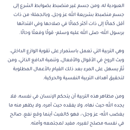
العبودية له، ومن جسم غير منضبط بضوابط الشرع إلى
جسم منضبط بشريعة الله عز وجل، وبالجملة؛ من ذات
أقل كمالًا إلى ذات أكثر كمالًا في صلاحها وفي اقتدائها
برسول الله- صلى الله عليه وسلم- قولًا وفعلًا وحالًا.
وهي التربية التي تعمل باستمرار على تقوية الوازع الداخلي،
وبث الروح في الأقوال والأفعال، وتنمية الدافع الذاتي، ومن
ثَمَّ يسهل على المرء بعد ذلك القيام بالأعمال المطلوبة
لتحقيق أهداف التربية النفسية والحركية.
ومن مظاهر هذه التربية أن يتحكم الإنسان في نفسه، فلا
يجده الله حيث نهاه، ولا يفقده حيث أمره، ولا يظهر منه ما
يغضب الله- عز وجل-، فهو كالغيث أينما وقع نفع، صالح
في نفسه مصلح لغيره، مفيد لمجتمعه وأمته.