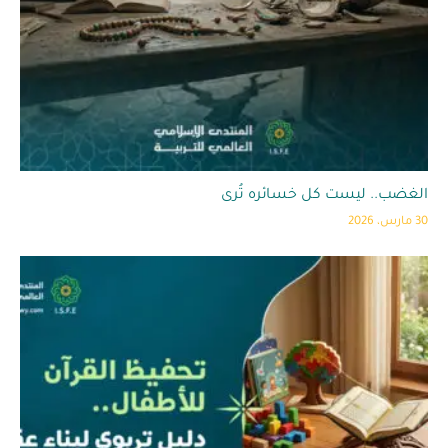
الغضب.. ليست كل خسائره تُرى
30 مارس، 2026