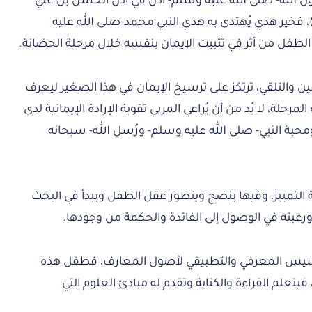
ل الله- صلى الله عليه وسلم- أذّن في أُذُن الحسن بن علي
، فخير هدي يُهتدى به هدي النبي محمد-صلى الله عليه
الطفل من أثر في تثبيت الإيمان بنفسه خلال مرحلة الحضانة.
لقين والتلقي، ترتكز على ترسيخ الإيمان في هذا الصغير ليعرف
حلة، لا بُد من أن يُراعي المربي تقوية الإرادة الإيمانية لدى
ومحبة النبي- صلى الله عليه وسلم- ورُسل الله- سبحانه
رحلة التمييز، وفيها ينضج ويتطور عقل الطفل ويبدأ في البحث
رغبته في الوصول إلى الفائدة والحكمة من وجودها.
لتأسيس المعرفي والتطبيقي لأصول المعارف، فطفل هذه
فيتعلم القراءة والكتابة وتقدم له مبادئ العلوم التي