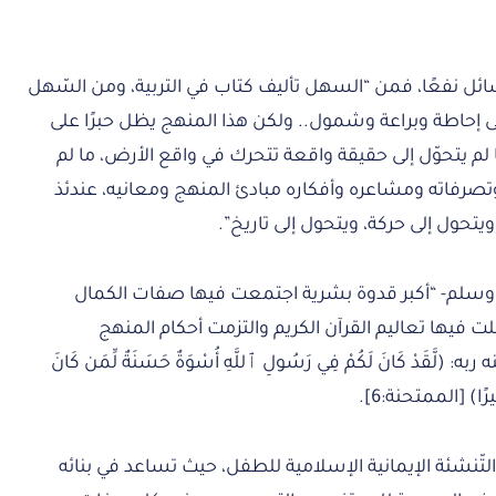
ائل نفعًا، فمن “السهل تأليف كتاب في التربية، ومن السّهل
ى إحاطة وبراعة وشمول.. ولكن هذا المنهج يظل حبرًا على
لم يتحوّل إلى حقيقة واقعة تتحرك في واقع الأرض، ما لم
تصرفاته ومشاعره وأفكاره مبادئ المنهج ومعانيه، عندئذ
تحول إلى حركة، ويتحول إلى تاريخ”.
ه وسلم- “أكبر قدوة بشرية اجتمعت فيها صفات الكمال
ت فيها تعاليم القرآن الكريم والتزمت أحكام المنهج
ّقَدْ كَانَ لَكُمْ فِي رَسُولِ ٱللَّهِ أُسْوَةٌ حَسَنَةٌ لِّمَن كَانَ
َثِيرًا) [الممتحنة:6].
تّنشئة الإيمانية الإسلامية للطفل، حيث تساعد في بنائه