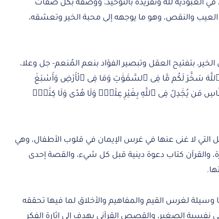
قوى في العبودية لله وتفريده بالتوحيد، ووصفه بكل صفات
لعيب والنقص، وهو ما يوجهه إلى محبة الخير وتعشقه،
لخير، بتفتيح العقل وتبصير الفؤاد بنعم المُنعم- جل وعلا،
َّهَ سَخَّرَ لَكُم مَّا فِى ٱلسَّمَٰوَٰتِ وَمَا فِى ٱلْأَرْضِ وَأَسْبَغَ
نَّاسِ مَن يُجَٰدِلُ فِى ٱللَّهِ بِغَيْرِ عِلْمٍۢ وَلَا هُدًى وَلَا كِتَٰبٍۢ
ئل التي لا غنى عنها في غرس الإيمان في قلوب الأطفال، وهي
ة، والقرآن كتاب دعوة دينية قبل كل شيء، والقصة إحدى
ها.
ها وسيلة لغرس القيم والمفاهيم والأخلاق لما فيها تحققه
ر في نفسية الصغير، والقصص القرآني يهدف إلى إثارة الفكر