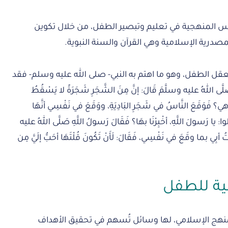
أسس المنهجية في تعليم وتبصير الطفل، من خلال تكوين
المصدرية الإسلامية وهي القرآن والسنة النبوية.
قل الطفل، وهو ما اهتم به النبي- صلى الله عليه وسلم- فقد
ى اللهُ عليه وسلَّمَ قَالَ: إنَّ مِنَ الشَّجَرِ شَجَرَةً لا يَسْقُطُ
هي؟ فَوَقَعَ النَّاسُ في شَجَرِ البَادِيَةِ، ووَقَعَ في نَفْسِي أنَّهَا
قالوا: يا رَسولَ اللَّهِ، أخْبِرْنَا بهَا؟ فَقَالَ رَسولُ اللَّهِ صَلَّى اللهُ عليه
ْتُ أبِي بما وقَعَ في نَفْسِي، فَقَالَ: لَأَنْ تَكُونَ قُلْتَهَا أحَبُّ إلَيَّ مِن
نية للطفل
لمنهج الإسلامي، لها وسائل تُسهم في تحقيق الأهداف