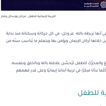
التربية الإيمانية للطفل.. مراحل ووسائل وثمار
ي أنها تربطه بالله- عز وجل- في كل حركاته وسكناته منذ بداية
 خلالها أركان الإيمان ويؤمن بها ويتعلم ما يُناسب سنّه من
والمحرِّكَ للطفل ليُحسِّن علاقته بالله وبالخلق وبنفسه،
ا بدأنا مبكرًا في تربية أبنائنا إيمانيًا وعلى قدر فهمهم
نية للطفل