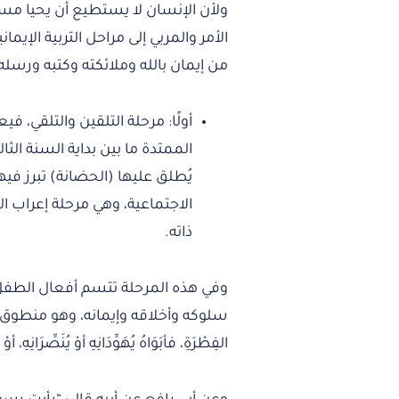
ولأن الإنسان لا يستطيع أن يحيا مستقر
الأمر والمربي إلى مراحل التربية الإي
من إيمان بالله وملائكته وكتبه ورسله 
أولًا: مرحلة التلقين والتلقي، ف
الممتدة ما بين بداية السنة الثا
يُطلق عليها (الحضانة) تبرز في
الاجتماعية، وهي مرحلة إعراب ا
ذاته.
وفي هذه المرحلة تتسم أفعال الطفل با
سلوكه وأخلاقه وإيمانه، وهو منطوق قوله- 
الفِطْرَةِ، فأبَوَاهُ يُهَوِّدَانِهِ أوْ يُنَصِّرَانِهِ،