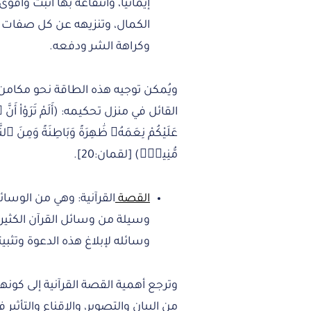
إيمانيًا، وانتفاعه بها أثبت وأ
الكمال، وتنزيهه عن كل صفات ا
وكراهة الشر ودفعه.
ويُمكن توجيه هذه الطاقة نحو مكامن ا
القائل في منزل تحكيمه: (أَلَمْ تَرَوْاْ أَنَّ ٱلل
عَلَيْكُمْ نِعَمَهُۥ ظَٰهِرَةً وَبَاطِنَةً وَمِنَ ٱل
مُّنِيرٍۢ) [لقمان:20].
القصة
القرآنية: وهي من الوسا
وسيلة من وسائل القرآن الكثير
وسائله لإبلاغ هذه الدعوة وتثبيت
وترجع أهمية القصة القرآنية إلى كون
من البيان والتصوير، والإقناع والتأثي