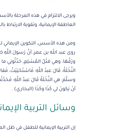
ويرجى الالتزام في هذه المرحلة بال
العاطفة الإيمانية، وتقوية الارتباط ب
ومن هذه الأسس، التكوين الإيماني لع
روى عبد الله بن عمر، أنَّ رَسولَ اللَّهِ صَلَّ
ورَقُهَا، وهي مَثَلُ المُسْلِمِ، حَدِّثُونِي ما 
النَّخْلَةُ، قَالَ عبدُ اللَّهِ: فَاسْتَحْيَيْتُ، فَ
وسلَّمَ: هي النَّخْلَةُ قَالَ عبدُ اللَّهِ: فَحَدَّث
أنْ يَكونَ لي كَذَا وكَذَا (البخاري) .
وسائل التربية الإيما
إن التربية الإيمانية للطفل في ظل ا