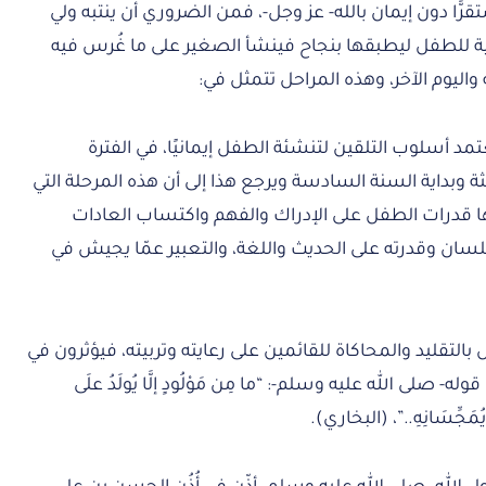
ًّا دون إيمان بالله- عز وجل-، فمن الضروري أن ينتبه ولي
مانية للطفل ليطبقها بنجاح فينشأ الصغير على ما غُرس فيه
واليوم الآخر، وهذه المراحل تتمثل في:
يعتمد أسلوب التلقين لتنشئة الطفل إيمانيًا، في الفترة
لثة وبداية السنة السادسة ويرجع هذا إلى أن هذه المرحلة التي
ها قدرات الطفل على الإدراك والفهم واكتساب العادات
للسان وقدرته على الحديث واللغة، والتعبير عمّا يجيش في
لتقليد والمحاكاة للقائمين على رعايته وتربيته، فيؤثرون في
صلى الله عليه وسلم-: “ما مِن مَوْلُودٍ إلَّا يُولَدُ علَى
 أوْ يُمَجِّسَانِهِ..”، (البخاري).