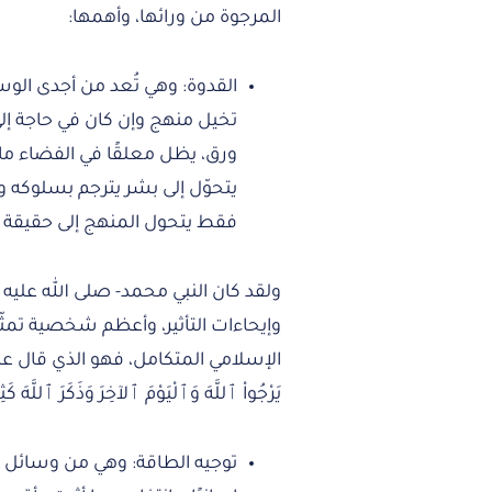
المرجوة من ورائها، وأهمها:
القدوة: وهي تُعد من أجدى الوس
تخيل منهج وإن كان في حاجة إل
ورق، يظل معلقًا في الفضاء ما 
يتحوّل إلى بشر يترجم بسلوكه و
فقط يتحول المنهج إلى حقيقة وي
ولقد كان النبي محمد- صلى الله علي
وإيحاءات التأثير، وأعظم شخصية تمثّل
الإسلامي المتكامل، فهو الذي قال عنه ربه: (لَ
يَرْجُواْ ٱللَّهَ وَٱلْيَوْمَ ٱلآخِرَ وَذَكَرَ ٱللَّهَ ك
توجيه الطاقة: وهي من وسائل ال