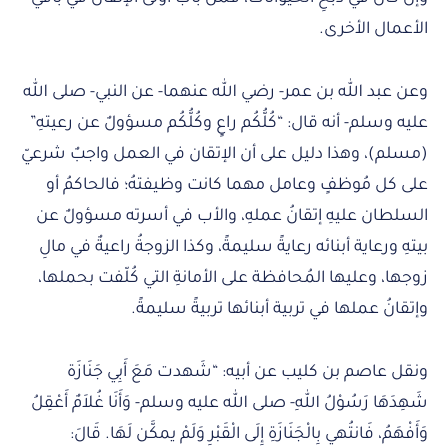
الأعمال الأخرى.
وعن عبد الله بن عمر- رضي الله عنهما- عن النبي- صلى الله
عليه وسلم- أنه قال: “كُلُّكُم راعٍ وكُلُّكُم مسؤولٌ عن رعيتهِ”
(مسلم)، وهذا دليل على أن الإتقان في العمل واجبٌ شرعيّ
على كل مُوظفٍ وعامل مهما كانت وظيفتهُ؛ فالحاكمُ أو
السلطان عليهِ إتقانُ عملهِ، والأب في أسرته مسؤولٌ عن
بيتهِ ورعاية أبنائه رعايةً سليمةً، وكذا الزوجةُ راعيةٌ في مالِ
زوجها، وعليها المُحافظة على الأمانةِ التي كُلّفت بحملها،
وإتقانُ عملها في تربية أبنائها تربيةً سليمةً.
ونقل عاصم بن كليب عن أبيه: “شَهدت مَعَ أَبِي جَنَازَة
شَهِدَهَا رَسُوْلُ اللهِ- صلى الله عليه وسلم- وَأَنَا غُلاَمٌ أَعْقِلُ
وَأَفْهَمُ، فَانتُهي بِالْجَنَازَةِ إِلَى الْقَبْرِ وَلَمْ يمكَّن لَهَا. قَالَ: