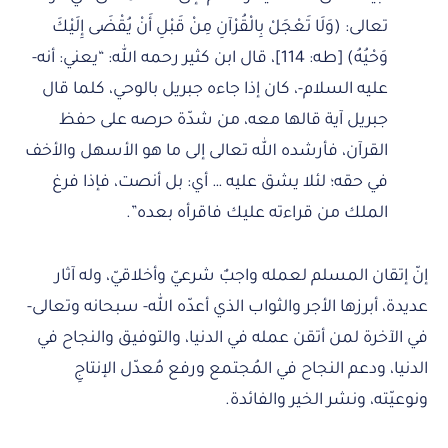
تعالى: (وَلَا تَعْجَلْ بِالْقُرْآنِ مِنْ قَبْلِ أَنْ يُقْضَى إِلَيْكَ
وَحْيُهُ) [طه: 114]، قال ابن كثير رحمه الله: “يعني: أنه-
عليه السلام-، كان إذا جاءه جبريل بالوحي، كلما قال
جبريل آية قالها معه، من شدّة حرصه على حفظ
القرآن، فأرشده الله تعالى إلى ما هو الأسهل والأخف
في حقه؛ لئلا يشق عليه … أي: بل أنصت، فإذا فرغ
الملك من قراءته عليك فاقرأه بعده”.
إنّ إتقان المسلم لعمله واجبٌ شرعيّ وأخلاقيّ، وله آثار
عديدة، أبرزها الأجر والثواب الذي أعدّه الله- سبحانه وتعالى-
في الآخرة لمن أتقن عمله في الدنيا، والتوفيق والنجاح في
الدنيا، ودعم النجاح في المُجتمع ورفع مُعدّل الإنتاجِ
ونوعيّته، ونشر الخير والفائدة.