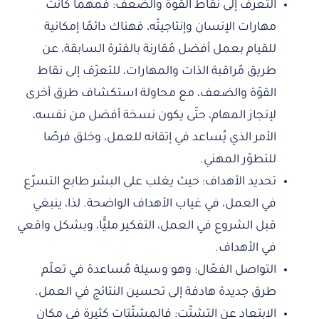
التعرف إلى نقاط القوّة والضعف: فمهما كانت
مهارات الإنسان وإنتاجيتّه، فهناك دائمًا إمكانية
للقيام بعمل أفضل مُقارنة بالفترة السابقة، عن
طريق مُراقبة الذات والمهارات، للتعرّف إلى نقاط
القوّة والضعف، مع محاولة استكشاف طرق أخرى
لإنجاز المهام، حتّى يكون نسخة أفضل من نفسه،
الأمر الذي يُساعد في إتقانه للعمل، وخلق فرصًا
للتطوّر المهني.
تحديد الأهداف: حيث يغلب على البشر طابع التسرّع
في العمل، في غياب الأهداف الواضحة. لذا، ينبغي
قبل الشروع في العمل، التفكير مليًّا، وبشكل واقعي
في الأهداف.
التواصل الفعّال: وهو وسيلة مُساعدة في تعلّم
طرق جديدة هادفة إلى تحسين النتائج في العمل.
الابتعاد عن التشتّت: فالمشتّتات كثيرة في مكان