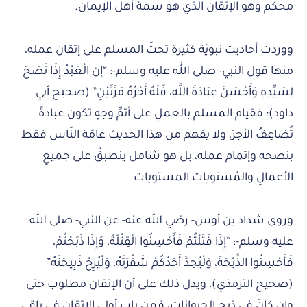
محكم وهو الإتقان الذي هو سمة أهل الإيمان.
ووردت أحاديث نبويّة كثيرة تحثّ المسلم على إتقان عمله،
منها قول النبي- صلى الله عليه وسلم-: “إن الْعَبْدُ إِذَا نَصَحَ
لِسَيِّدِهِ وَأَحْسَنَ عِبَادَةَ اللَّهِ، فَلَهُ أَجْرُهُ مَرَّتَيْنِ” (صحيح أبي
داود)؛ فقيام المسلم بالعملِ على أتمِّ وجهٍ تكون عبادةً
تُضاعِفُ الأجرَ، ولا يفهم من هذا الحديث عامّة النّاس فقط
بنصحه وإتمام عمله، بل هو شامل ينطبقُ على جميعِ
الأعمالِ والمُستويات المستويات.
وروى شداد بن أوس- رضي الله عنه- عن النبي- صلى الله
عليه وسلم-: “إِذَا قَتَلْتُمْ فَأَحْسِنُوا الْقِتْلَةَ، وَإِذَا ذَبَحْتُمْ،
فَأَحْسِنُوا الذِّبْحَةَ، وَلْيُحِدَّ أَحَدُكُمْ شَفْرَتَهُ، وَلْيُرِحْ ذَبِيحَتَهُ”
(صحيح الترمذي)، ويدل ذلك على أن الإتقان مطلوب حتى
وإن كانَ في ذبحِ الحيوانات، فمن باب أولى الإتقان في باقي