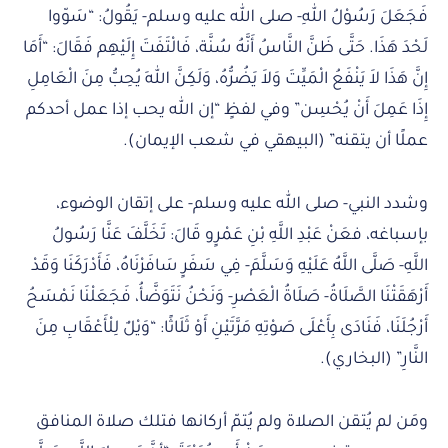
فَجَعَلَ رَسُوْلُ اللهِ- صلى الله عليه وسلم- يَقُولُ: “سَوّوا
لَحْدَ هَذَا. حَتَّى ظَنَّ النَّاسُ أَنَّهُ سُنَّة، فَالْتَفَتَ إِلَيْهِم فَقَالَ: “أَمَا
إِنَّ هَذَا لاَ يَنْفَعُ الْمَيِّتَ وَلاَ يَضُرُّهُ، وَلَكِنَّ اللهَ يُحِبُّ مِنَ الْعَامِلِ
إِذَا عَمِلَ أَنْ يُحْسِن” وفي لفظٍ “إن الله يحب إذا عمل أحدكم
عملًا أن يتقنه” (البيهقي في شعب الإيمان).
وشدد النبي- صلى الله عليه وسلم- على إتقان الوضوء،
بإسباغه، فعَنْ عَبْدِ اللَّهِ بْنِ عَمْرٍو قَالَ: تَخَلَّفَ عَنَّا رَسُولُ
اللَّهِ- صَلَّى اللَّهُ عَلَيْهِ وَسَلَّمَ- فِي سَفَرٍ سَافَرْنَاهُ، فَأَدْرَكَنَا وَقَدْ
أَرْهَقَتْنَا الصَّلَاةُ- صَلَاةُ الْعَصْرِ- وَنَحْنُ نَتَوَضَّأُ، فَجَعَلْنَا نَمْسَحُ
أَرْجُلَنَا، فَنَادَى بِأَعْلَى صَوْتِهِ مَرَّتَيْنِ أَوْ ثَلَاثًا: “وَيْلٌ لِلْأَعْقَابِ مِنَ
النَّارِ” (البخاري).
ومَن لم يُتقن الصلاة ولم يُتمّ أركانها فتلك صلاة المنافق