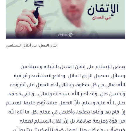
إتقان العمل.. من أخلاق المسلمين
يحض الإسلام على إتقان العمل باعتباره وسيلة من
وسائل تحصيل الرزق الحلال، ودافع لاستشعار مُراقبة
الله تعالى في كل خطوة، وبالتالي أداء العمل على أتمّ وجه
وأحسن حال. وقد أخبر الله- سبحانه وتعالى-، والنبي محمد-
صلى الله عليه وسلم- بأنّ العمل عبادة يُؤجر عليها المسلم
إنْ قام بها وأدّاها بحقّها، وأخلص في عمله بكل ما أتاه الله
من قوّة وعزيمة صادقة، بل إنّ إتقان المسلم لعمله
فريضةٌ، سواء كان هذا العملَ صَغيرًا أو كبيرًا، بشرط أن