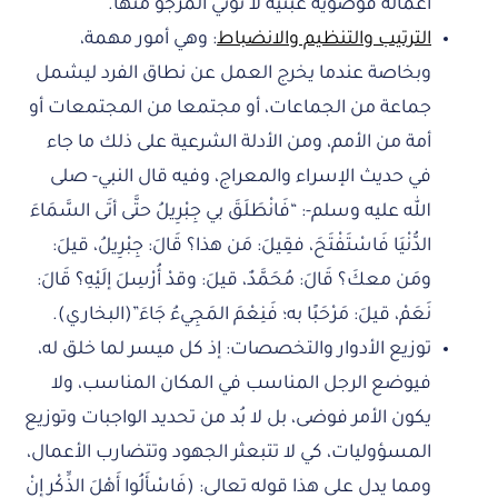
أعماله فوضوية عبثية لا تؤتي المرجو منها.
الترتيب والتنظيم والانضباط
: وهي أمور مهمة،
وبخاصة عندما يخرج العمل عن نطاق الفرد ليشمل
جماعة من الجماعات، أو مجتمعا من المجتمعات أو
أمة من الأمم، ومن الأدلة الشرعية على ذلك ما جاء
في حديث الإسراء والمعراج، وفيه قال النبي- صلى
الله عليه وسلم-: “فَانْطَلَقَ بي جِبْرِيلُ حتَّى أتَى السَّمَاءَ
الدُّنْيَا فَاسْتَفْتَحَ، فقِيلَ: مَن هذا؟ قَالَ: جِبْرِيلُ، قيلَ:
ومَن معكَ؟ قَالَ: مُحَمَّدٌ، قيلَ: وقدْ أُرْسِلَ إلَيْهِ؟ قَالَ:
نَعَمْ، قيلَ: مَرْحَبًا به؛ فَنِعْمَ المَجِيءُ جَاءَ”(البخاري).
توزيع الأدوار والتخصصات: إذ كل ميسر لما خلق له،
فيوضع الرجل المناسب في المكان المناسب، ولا
يكون الأمر فوضى، بل لا بُد من تحديد الواجبات وتوزيع
المسؤوليات، كي لا تتبعثر الجهود وتتضارب الأعمال،
ومما يدل على هذا قوله تعالى: (فَاسْأَلُوا أَهْلَ الذِّكْرِ إِنْ