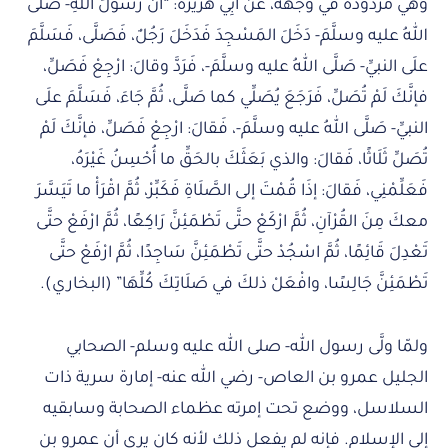
وهي مردودة في وجهه، عَنْ أَبِي هُرَيْرَةَ: “أنَّ رَسولَ اللَّهِ- صَلَّى
اللهُ عليه وسلَّمَ- دَخَلَ المَسْجِدَ فَدَخَلَ رَجُلٌ، فَصَلَّى، فَسَلَّمَ
علَى النبيِّ- صَلَّى اللهُ عليه وسلَّمَ-، فَرَدَّ وقالَ: ارْجِعْ فَصَلِّ،
فإنَّكَ لَمْ تُصَلِّ، فَرَجَعَ يُصَلِّي كما صَلَّى، ثُمَّ جَاءَ، فَسَلَّمَ علَى
النبيِّ- صَلَّى اللهُ عليه وسلَّمَ-، فَقالَ: ارْجِعْ فَصَلِّ، فإنَّكَ لَمْ
تُصَلِّ ثَلَاثًا، فَقالَ: والذي بَعَثَكَ بالحَقِّ ما أُحْسِنُ غَيْرَهُ،
فَعَلِّمْنِي، فَقالَ: إذَا قُمْتَ إلى الصَّلَاةِ فَكَبِّرْ، ثُمَّ اقْرَأْ ما تَيَسَّرَ
معكَ مِنَ القُرْآنِ، ثُمَّ ارْكَعْ حتَّى تَطْمَئِنَّ رَاكِعًا، ثُمَّ ارْفَعْ حتَّى
تَعْدِلَ قَائِمًا، ثُمَّ اسْجُدْ حتَّى تَطْمَئِنَّ سَاجِدًا، ثُمَّ ارْفَعْ حتَّى
تَطْمَئِنَّ جَالِسًا، وافْعَلْ ذلكَ في صَلَاتِكَ كُلِّهَا” (البخاري).
ولمّا ولَّى رسول الله- صلى الله عليه وسلم- الصحابي
الجليل عمرو بن العاص- رضي الله عنه- إمارة سرية ذات
السلاسل، ووضع تحت إمرته عظماء الصحابة وسابقيه
إلى الإسلام. فإنه لم يفعل ذلك لأنه كان يرى أن عمرو بن