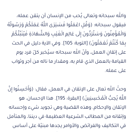
والله سبحانه وتعالى يُحب من الإنسان أن يتقن عمله،
فيقول سبحانه: (وَقُلِ اعْمَلُوا فَسَيَرَى اللَّهُ عَمَلَكُمْ وَرَسُولُهُ
وَالْمُؤْمِنُونَ وَسَتُرَدُّونَ إِلَى عَالِمِ الْغَيْبِ وَالشَّهَادَةِ فَيُنَبِّئُكُمْ
بِمَا كُنْتُمْ تَعْمَلُونَ) [التوبة: 105]. وفي الآية دليل في الحث
على إتقانِ العمل، وأنّ الله سبحانه سيُخبر كلّ فرد يوم
القيامة بالعمل الذي قام به، ومقدار ما ناله من أجر وثواب
على عمله.
وحثّ الله تعال على الإتقان في العمل، فقال: (وَأَحْسِنُوا إِنَّ
اللَّهَ يُحِبُّ الْمُحْسِنِينَ) [البقرة: 195]. هذا الإحسان، هو
الإتقان والإحكام، وهذه القضية وهي تجويد شيء وإحسانه
وإتقانه من المطالب الشرعية العظيمة في ديننا، والمتأمل
في التكاليف والفرائض والأوامر يجدها مبنيّة على أساس