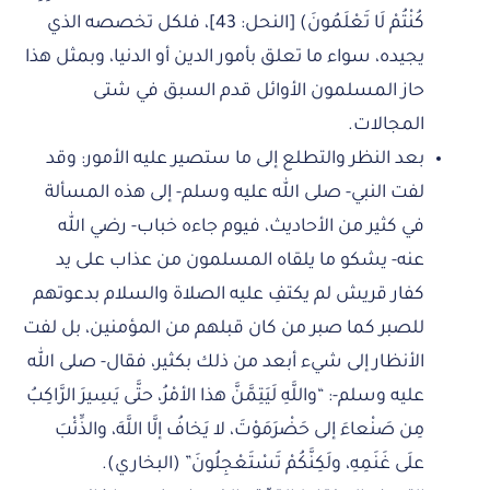
كُنْتُمْ لَا تَعْلَمُونَ) [النحل: 43]، فلكل تخصصه الذي
يجيده، سواء ما تعلق بأمور الدين أو الدنيا، وبمثل هذا
حاز المسلمون الأوائل قدم السبق في شتى
المجالات.
بعد النظر والتطلع إلى ما ستصير عليه الأمور: وقد
لفت النبي- صلى الله عليه وسلم- إلى هذه المسألة
في كثير من الأحاديث، فيوم جاءه خباب- رضي الله
عنه- يشكو ما يلقاه المسلمون من عذاب على يد
كفار قريش لم يكتفِ عليه الصلاة والسلام بدعوتهم
للصبر كما صبر من كان قبلهم من المؤمنين، بل لفت
الأنظار إلى شيء أبعد من ذلك بكثير، فقال- صلى الله
عليه وسلم-: “واللَّهِ لَيَتِمَّنَّ هذا الأمْرُ، حتَّى يَسِيرَ الرَّاكِبُ
مِن صَنْعاءَ إلى حَضْرَمَوْتَ، لا يَخافُ إلَّا اللَّهَ، والذِّئْبَ
علَى غَنَمِهِ، ولَكِنَّكُمْ تَسْتَعْجِلُونَ” (البخاري).