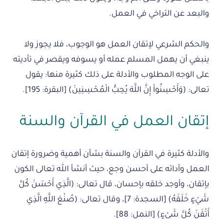
والبعد عن التراخي في العمل.
والحكم الشرعي لإتقان العمل هو الوجوب، فلا يجوز ولا
ينبغي أن يهمل المسلم عمله أو يسوفه ويقصر في تأديته
على الوجه المطلوب والأدلة على ذلك كثيرة منها: يقول
تعالى: (وَأَحْسِنُواْ إِنَّ اللَّهَ يُحِبُّ الْمُحْسِنِينَ) [البقرة: 195].
إتقان العمل في القرآن والسنة
والأدلة كثيرة في القرآن والسنة بشأن أهمية وضرورة إتقان
العمل وأدائه على أحسن وجع، حيث أنشأ الله تعالى الكون
بإتقان، وأوجد خلقه بإحسان، قال تعالى: (الَّذِي أَحْسَنَ كُلَّ
شَيْءٍ خَلَقَهُ) [السجدة: 7]، وقال تعالى: (صُنْعَ اللَّهِ الَّذِي
أَتْقَنَ كُلَّ شَيْءٍ) [النمل: 88].