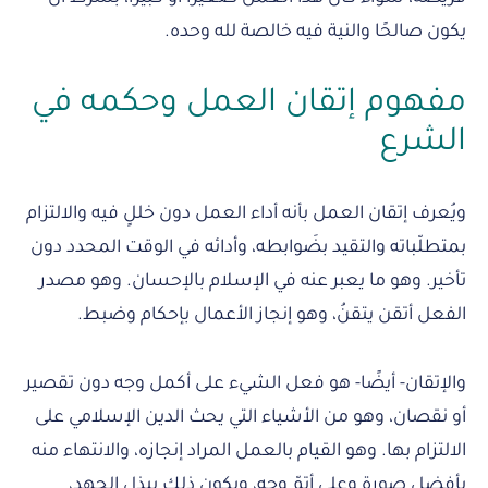
يكون صالحًا والنية فيه خالصة لله وحده.
مفهوم إتقان العمل وحكمه في
الشرع
ويُعرف إتقان العمل بأنه أداء العمل دون خللٍ فيه والالتزام
بمتطلّباته والتقيد بضَوابطه، وأدائه في الوقت المحدد دون
تأخير. وهو ما يعبر عنه في الإسلام بالإحسان. وهو مصدر
الفعل أتقن يتقنُ، وهو إنجاز الأعمال بإحكام وضبط.
والإتقان- أيضًا- هو فعل الشيء على أكمل وجه دون تقصير
أو نقصان، وهو من الأشياء التي يحث الدين الإسلامي على
الالتزام بها. وهو القيام بالعمل المراد إنجازه، والانتهاء منه
بأفضل صورة وعلى أتمّ وجه، ويكون ذلك ببذل الجهد،