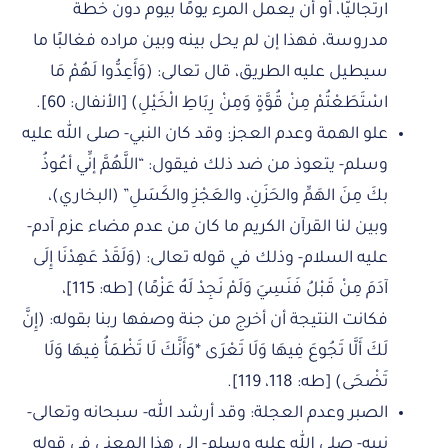
ارتجاليًّا، أو أن يعمل المرء يومًا بيوم دون خُطة
مدروسة، فهذا إن لم يحل بينه وبين مراده فغالبًا ما
سيطيل عليه الطريق، قال تعالى: (وَأَعِدُّوا لَهُمْ مَا
اسْتَطَعْتُمْ مِنْ قُوَّةٍ وَمِنْ رِبَاطِ الْخَيْلِ) [الأنفال: 60].
علو الهمة وعدم العجز: وقد كان النبي- صلى الله عليه
وسلم- يتعوذ من ضد ذلك فيقول: “اللَّهُمَّ إنِّي أعُوذُ
بكَ مِنَ الهَمِّ والحَزَنِ، والعَجْزِ والكَسَلِ” (البخاري)،
وبين لنا القرآن الكريم ما كان من عدم مضاء عزم آدم-
عليه السلام- وذلك في قوله تعالى: (وَلَقَدْ عَهِدْنَا إِلَى
آدَمَ مِنْ قَبْلُ فَنَسِيَ وَلَمْ نَجِدْ لَهُ عَزْمًا) [طه: 115]،
فكانت النتيجة أن أخرج من جنة وصفها ربنا بقوله: (إِنَّ
لَكَ أَلَّا تَجُوعَ فِيهَا وَلَا تَعْرَى *وَأَنَّكَ لَا تَظْمَأُ فِيهَا وَلَا
تَضْحَى) [طه: 118، 119].
الصبر وعدم العجلة: وقد أرشد الله- سبحانه وتعالى-
نبيه- صلى الله عليه وسلم- إلى هذا المعنى في قوله