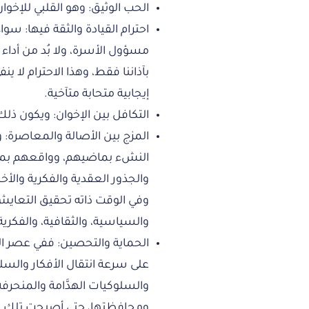
الحب الوثيق: وهو القلبي للإخ
احترام القيادة والثقة فيها: سواء
مسؤول الأسرة، ولا بُد من أداء
بآذاننا فقط، وهذا الاحترام لا ين
إيجابية متحابة متآخية.
التكافل بين الإخوان: ويكون ذل
المزج بين الأصالة والمعاصرة: 
النشء بماضيهم، وواقعهم بمس
والجذور العقدية والفكرية والأخل
وفي الوقت ذاته تحقيق التعايش م
والسياسية، والثقافية، والفكرية،
الحماية والتحصين: ففي عصر ا
على سرعة انتقال الأفكار والسلو
والسلوكيات الهدَّامة والمنحر
ومحافظتها، حتى أصبحت تلك ال