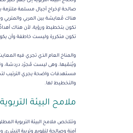
وتحتاج البيئة التربوية إلى جهدٍ كثير
صالحة لإخراج أجيال مسلمة ملتزمة بد
هناك مُعايشة بين المربي والمتربي
تكون بتخطيط ورؤية، لأن هناك أهدافً
تكون متكررة وليست خاطفة وأن يكون
والمناخ العام الذي تجري فيه المعايش
ويُنمّيها، وهى ليست مُجرّد دردشة، و
مستهدفات واضحة يجري الترتيب لتحق
والتخطيط لها.
ملامح البيئة التربوي
وتتلخص ملامح البيئة التربوية المطلو
آمنة وصالحة لتقويم وتربية النشء، و