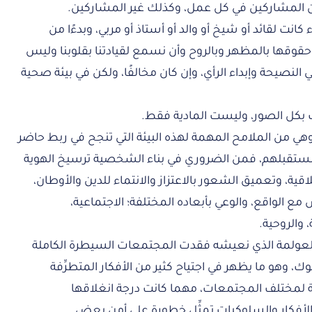
وان المشاركين في كل عمل، وكذلك غير المشاركين.
 كانت لقائد أو شيخ أو والد أو أستاذ أو مربي، وبدءًا من
 حقوقها بالمظهر وبالروح وأن نسمع لقيادتنا بقلوبنا وليس
في النصيحة وإبداء الرأي، وإن كان مخالفًا، ولكن في بيئة صحية
ك بكل الصور، وليست المادية فقط.
وهي من الملامح المهمة لهذه البيئة التي تنجح في ربط حاضر
تقبلهم، فمن الضروري في بناء الشخصية ترسيخ الهوية
اقية، وتعميق الشعور بالاعتزاز والانتماء للدين والأوطان،
ع الواقع، والوعي بأبعاده المختلفة؛ الاجتماعية،
 والروحية.
لعولمة الذي نعيشه فقدت المجتمعات السيطرة الكاملة
ك، وهو ما يظهر في اجتياح كثير من الأفكار المتطرِّفة
فة لمختلف المجتمعات، مهما كانت درجة انغلاقها
أفكار والسلوكيات تمثِّل خطورة على أمن بعض