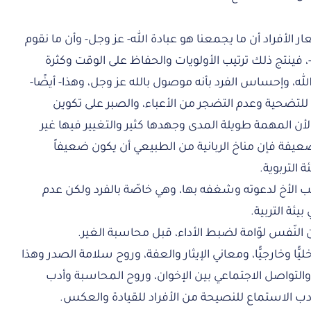
ار الأفراد أن ما يجمعنا هو عبادة الله- عز وجل- وأن ما نقوم
، فينتج ذلك ترتيب الأولويات والحفاظ على الوقت وكثرة
الله، وإحساس الفرد بأنه موصول بالله عز وجل، وهذا- أيضًا-
 للتضحية وعدم التضجر من الأعباء، والصبر على تكوين
لأن المهمة طويلة المدى وجهدها كثير والتغيير فيها غير
عيفة فإن مناخ الربانية من الطبيعي أن يكون ضعيفاً
 التربوية.
 حب الأخ لدعوته وشغفه بها، وهي خاصّة بالفرد ولكن عدم
ئة التربية.
 النّفس لوّامة لضبط الأداء، قبل محاسبة الغير.
ًّا وخارجيًّا، ومعاني الإيثار والعفة، وروح سلامة الصدر وهذا
التواصل الاجتماعي بين الإخوان، وروح المحاسبة وأدب
أدب الاستماع للنصيحة من الأفراد للقيادة والعكس.