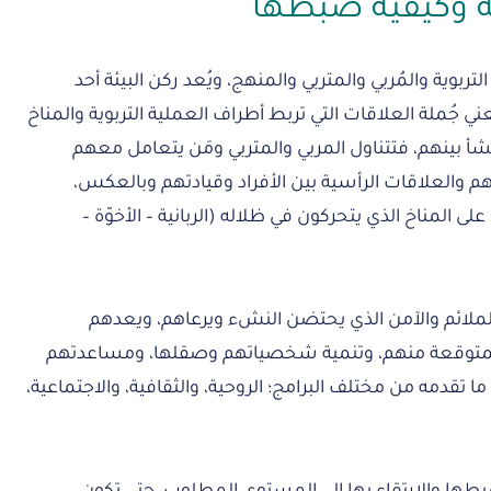
ية وكيفية ضبطها
 التربوية والمُربي والمتربي والمنهج، ويُعد ركن البيئة أحد
ني جُملة العلاقات التي تربط أطراف العملية التربوية والمناخ
شأ بينهم، فتتناول المربي والمتربي ومَن يتعامل معهم
هم والعلاقات الرأسية بين الأفراد وقيادتهم وبالعكس،
ى المناخ الذي يتحركون في ظلاله (الربانية – الأخوّة –
 الملائم والآمن الذي يحتضن النشء ويرعاهم، ويعدهم
 المتوقعة منهم، وتنمية شخصياتهم وصقلها، ومساعدتهم
ا تقدمه من مختلف البرامج؛ الروحية، والثقافية، والاجتماعية،