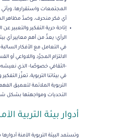
المجتمعات واستقرارها، ويأتي د
أي فكر منحرف، وضدَّ مظاهر الس
إتاحة حرية التفكير والتعبير عن ا
الرأي؛ يعدُّ من أهم معايير أي ب
في التعامل مع الأفكار السالبة و
الالتزام المجرَّد واللاواعي أو 
-الثقافي خصوصًا- الذي نعيشه ف
في بيئاتنا التربوية، تعزِّز التفك
التربوية الملائمة لتعميق الفهم
التحديات ومواجهتها بشكل 
أدوار بيئة التربية الآم
وتستمد البيئة التربوية الآمنة أدواره