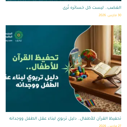
الغضب.. ليست كل خسائره تُرى
30 مارس، 2026
تحفيظ القرآن للأطفال.. دليل تربوي لبناء عقل الطفل ووجدانه
27 مارس، 2026