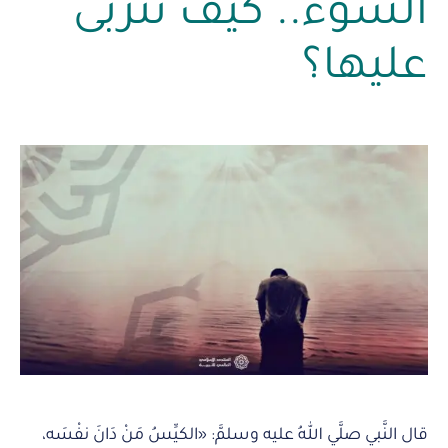
السوء.. كيف نتربى
عليها؟
قال النَّبي صلَّي اللهُ عليه وسلمَّ: «الكيِّسُ مَنْ دَانَ نفْسَه،