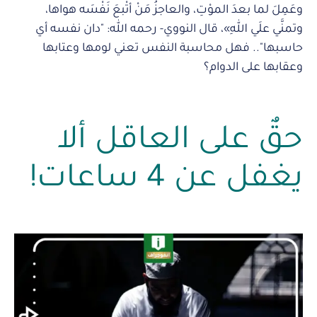
وعَمِلَ لما بعدَ الموْتِ، والعاجزُ مَنْ أتْبعَ نَفْسَه هواها،
وتمنَّي علَي اللهِ»، قال النووي- رحمه الله: "دان نفسه أي
حاسبها".. فهل محاسبة النفس تعني لومها وعتابها
وعقابها على الدوام؟
حقٌ على العاقل ألا
يغفل عن 4 ساعات!