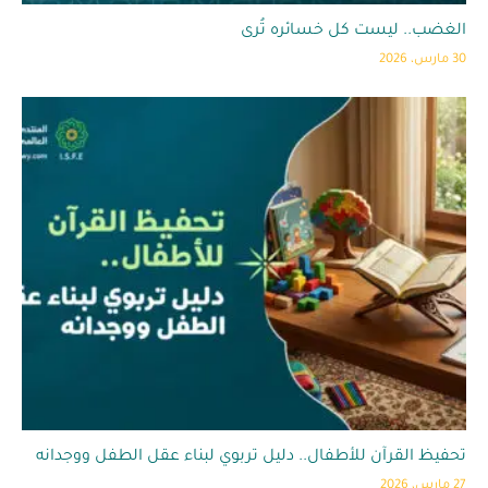
الغضب.. ليست كل خسائره تُرى
30 مارس، 2026
تحفيظ القرآن للأطفال.. دليل تربوي لبناء عقل الطفل ووجدانه
27 مارس، 2026