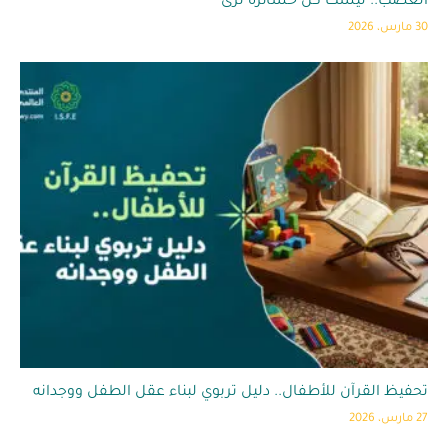
الغضب.. ليست كل خسائره تُرى
30 مارس، 2026
تحفيظ القرآن للأطفال.. دليل تربوي لبناء عقل الطفل ووجدانه
27 مارس، 2026