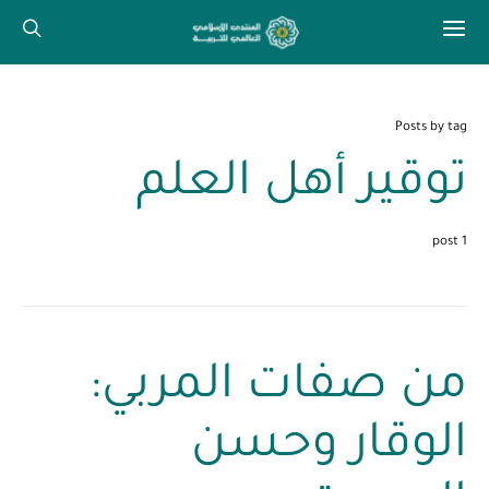
Posts by tag
توقير أهل العلم
1 post
من صفات المربي:
الوقار وحسن