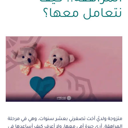
نتعامل معها؟
متزوجة ولديّ أخت تصغرني بعشر سنوات، وهي في مرحلة
المراهقة. أرى حيرة أمي معها، ولا أعرف كيف أساعدها في