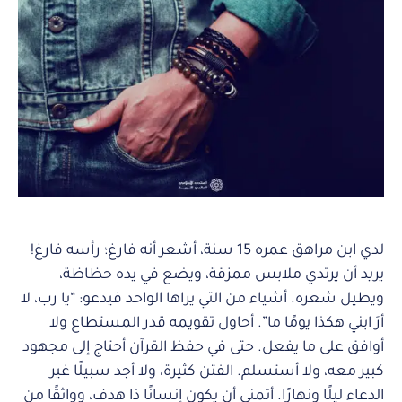
لدي ابن مراهق عمره 15 سنة، أشعر أنه فارغ؛ رأسه فارغ!
يريد أن يرتدي ملابس ممزقة، ويضع في يده حظاظة،
ويطيل شعره. أشياء من التي يراها الواحد فيدعو: “يا رب، لا
أرَ ابني هكذا يومًا ما”. أحاول تقويمه قدر المستطاع ولا
أوافق على ما يفعل. حتى في حفظ القرآن أحتاج إلى مجهود
كبير معه، ولا أستسلم. الفتن كثيرة، ولا أجد سبيلًا غير
الدعاء ليلًا ونهارًا. أتمنى أن يكون إنسانًا ذا هدف، وواثقًا من