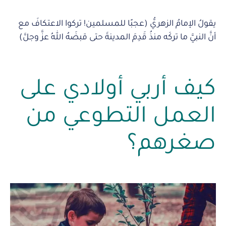
يقولُ الإمامُ الزهريُّ (عجبًا للمسلمين! تركوا الاعتكافَ مع
أنَّ النبيَّ ما تركَه منذُ قَدِمَ المدينةَ حتى قبضَهُ اللهُ عزَّ وجلَّ)
كيف أربي أولادي على
العمل التطوعي من
صغرهم؟