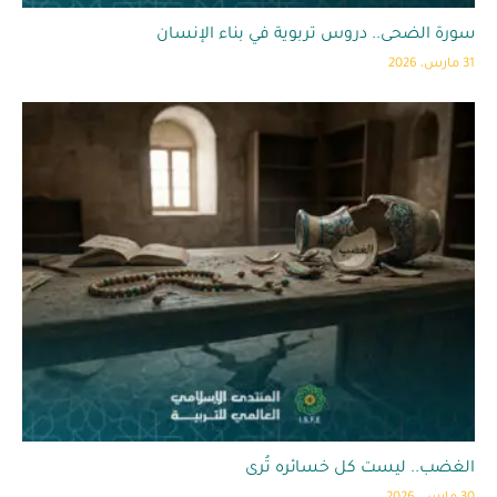
سورة الضحى.. دروس تربوية في بناء الإنسان
31 مارس، 2026
الغضب.. ليست كل خسائره تُرى