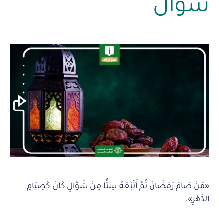
شوال
«مَنْ صَامَ رَمَضَانَ ثُمَّ أَتْبَعَهُ سِتًّا مِنْ شَوَّالٍ كَانَ كَصِيَامِ
الدَّهْرِ».