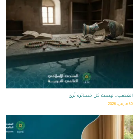
الغضب.. ليست كل خسائره تُرى
30 مارس، 2026