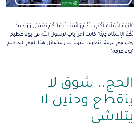
"الْيَوْمَ أَكْمَلْتُ لَكُمْ دِينَكُمْ وَأَتْمَمْتُ عَلَيْكُمْ نِعْمَتِي وَرَضِيتُ
لَكُمُ الْإِسْلَامَ دِينًا" كانت أخر أياتٍ لرسول الله في يوم عظيم
وهو يوم عرفة. نتعرف سوياً على فضائل هذا اليوم العظيم
"يوم عرفة"
الحج.. شوق لا
ينقطع وحنين لا
يتلاشى