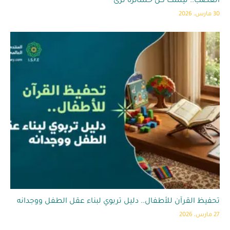
الغضب.. ليست كل خسائره تُرى
30 مارس، 2026
تحفيظ القرآن للأطفال.. دليل تربوي لبناء عقل الطفل ووجدانه
27 مارس، 2026