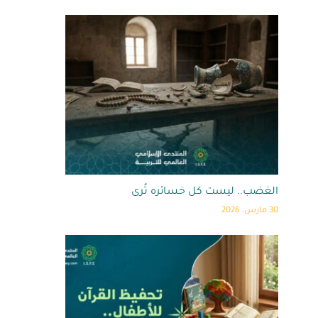
الغضب.. ليست كل خسائره تُرى
30 مارس، 2026