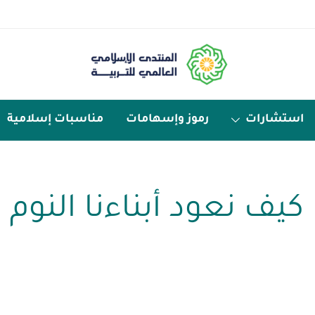
استشارات
رموز وإسهامات
مناسبات إسلامية
يف نعود أبناءنا النوم