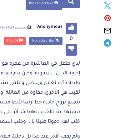
Back to Archive
Anonymous
ديسمبر 21, 2021 02:48 مساءً
0
Flag
(0)
Not subscribe
لدي طفل في العاشرة من عمره هو الخ
إخوته الذين يسبقونه، وكان يتم معام
ولديه ذكاء لغوى ورياضي وعلمي بشكل م
لقيت هي الأخرى حفاوة من العائلة، و
تتمتع بروح جاذبة جدا، ربما لأنها م
محبتها عند الآخرين وهذا قد أثر على 
كتب لها: «موتا هنيئا يا .. وكتب اسمه
ولم يقف الأمر عند هذا بل دخلت معه