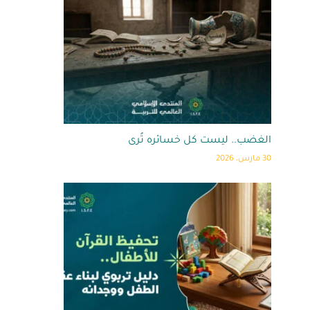
الغضب.. ليست كل خسائره تُرى
30 مارس، 2026