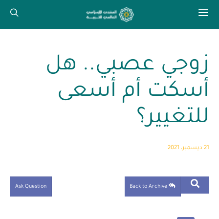
زوجي عصبي.. هل
أسكت أم أسعى
للتغيير؟
21 ديسمبر، 2021
Ask Question
Back to Archive