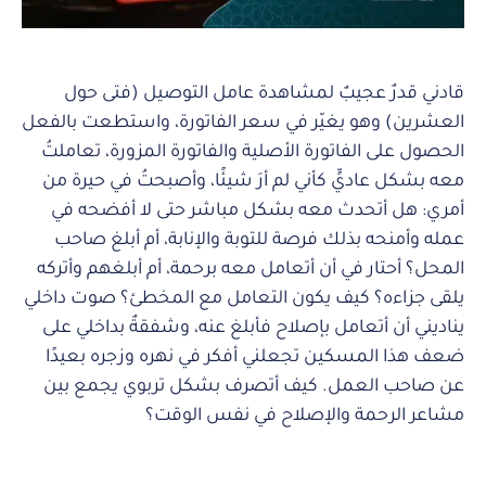
قادني قدرٌ عجيبٌ لمشاهدة عامل التوصيل (فتى حول
العشرين) وهو يغيّر في سعر الفاتورة، واستطعت بالفعل
الحصول على الفاتورة الأصلية والفاتورة المزورة، تعاملتُ
معه بشكل عاديٍّ كأني لم أرَ شيئًا، وأصبحتُ في حيرة من
أمري: هل أتحدث معه بشكل مباشر حتى لا أفضحه في
عمله وأمنحه بذلك فرصة للتوبة والإنابة، أم أبلغ صاحب
المحل؟ أحتار في أن أتعامل معه برحمة، أم أبلغهم وأتركه
يلقى جزاءه؟ كيف يكون التعامل مع المخطئ؟ صوت داخلي
يناديني أن أتعامل بإصلاح فأبلغ عنه، وشفقةٌ بداخلي على
ضعف هذا المسكين تجعلني أفكر في نهره وزجره بعيدًا
عن صاحب العمل. كيف أتصرف بشكل تربوي يجمع بين
مشاعر الرحمة والإصلاح في نفس الوقت؟