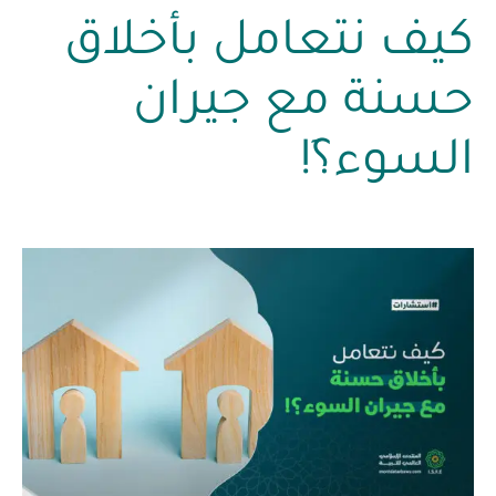
كيف نتعامل بأخلاق
حسنة مع جيران
السوء؟َ!