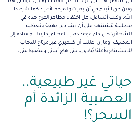
أني أشاطر أهلنا في غزة آلامهم. أقف حائرة بين موقفي هذا
وبين حق الأبناء في أن يعيشوا فرحة الأعياد كما شرعها
الله. وكنت أتساءل: هل اختفاء مظاهر الفرح هذه في
مصلحة تنشئتهم على أن ديننا دين بهجة وتعظيم
للشعائر؟ حتى جاء موعد ذهابنا لقضاء إجازتنا المعتادة إلى
المصيف، وما إن أعلنت أن ضميري غير مرتاح للذهاب
للاستمتاع وأهلنا يُبادون، حتى هاج أبنائي وغضبوا مني.
حياتي غير طبيعية..
العصبية الزائدة أم
السحر؟!