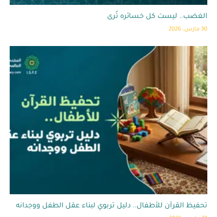
الغضب.. ليست كل خسائره تُرى
30 مارس، 2026
تحفيظ القرآن للأطفال.. دليل تربوي لبناء عقل الطفل ووجدانه