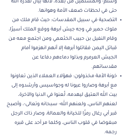
وسلم- والمسلمين من بعده، لأنها بيان لقدرة الله
حتى في لحظات ضعف الأمة وهوانها.
التضحية في سبيل المقدسات: حيث قام ملك من
ملوك حمير في وجه جيش أبرهة ووقع الملك أسيرًا،
وقام النفيل بن حبيب الخثعمي ومن اجتمع معه من
قبائل اليمن فقاتلوا أبرهة إلا أنهم انهزموا أمام
الجيش العرمرم وبذلوا دماءهم دفاعا عن
مقدساتهم.
خونة الأمة مخذولون: فهؤلاء العملاء الذين تعاونوا
مع أبرهة وصاروا عيونا له وجواسيس وأرشدوه إلى
بيت الله العتيق ليهدمه، لُعنوا في الدنيا والآخرة،
لعنهم الناس، ولعنهم الله- سبحانه وتعالى-، وأصبح
قبر أبي رغال رمزًا للخيانة والعمالة، وصار ذاك الرجل
مبغوضا في قلوب الناس، وكلما مر أحد على قبره
رجمه.