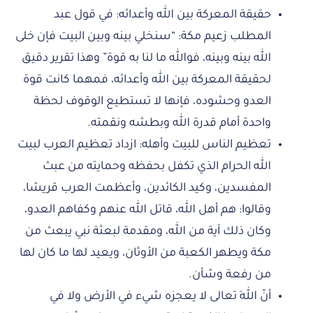
حقيقة المعركة بين الله وأعدائه: في قول عبد
المطلب زعيم مكة: “سنخلي بينه وبين البيت فإن خلى
الله بينه وبينه، فوالله ما لنا به قوة” وهذا تقرير دقيق
لحقيقة المعركة بين الله وأعدائه، فمهما كانت قوة
العدو وحشوده، فإنها لا تستطيع الوقوف لحظة
واحدة أمام قدرة الله وبطشه ونقمته.
تعظيم الناس للبيت وأهله: ازداد تعظيم العرب لبيت
الله الحرام الذي تكفل بحفظه وحمايته من عبث
المفسدين، وكيد الكائدين، وأعظمت العرب قريشا،
وقالوا: هم أهل الله، قاتل الله عنهم وكفاهم العدو،
وكان ذلك آية من الله، ومقدمة لبعثة نبي يبعث من
مكة ويطهر الكعبة من الأوثان، ويعيد لها ما كان لها
من رفعة وشأن.
أنّ اللهَ تعالى لا يعجزه شيء في الأرض ولا في