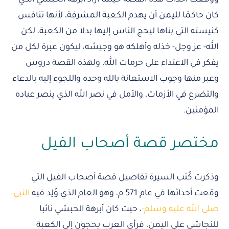
كان حاكمًا لليمن أن يهدم الكعبة المشرفة، لأنها تنافس
كنيسته التي بناها ليحج الناس إليها بدلا من الكعبة، لكن
الله- عز وجل- خذله وأهلكه هو وجيشه، ليكون عبرة لكل من
يفكر في الاعتداء على حرمات الله، ولهذه القصة دروس
وعبر منها وجوب الاستعانة بالله وحده واللجوء إليه بالدعاء
والتضرع في الأزمات، والأمل في نصر الله الذي ينصر عباده
المؤمنين.
مختصر قصة أصحاب الفيل
وذكرت كُتب السيرة تفاصيل قصة أصحاب الفيل التي
وقعت أحداثها في عام 571 م، وهو العام الذي وُلِد فيه
النبي-
صلى الله عليه وسلم-
، حيث كان أبرهة الحبشي نائبا
للنجاشي على اليمن، فرأى العرب يحجون إلى الكعبة