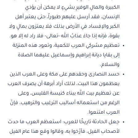
الكبيرة والمالِ الوفيرِ بشيءٍ لا يمكن أن يؤذي
الإنسان، فقد أرسل عليهم طيوراً، حتى يعتبر أهل
الكبر والإفساد في الأرض بذلك فلا يعتزون بمالٍ ولا
بقوة، فإنه إذا جاءَ عذابُ الله -تعالى- فلا راد له إلا هو.
تعظيم مشركي العرب للكعبة، وتعود هذه المنزلة
إلى بقايا ديانة إبراهيم وإسماعيل عليهما الصلاة
والسلام.
حسد النصارى وحقدهم على مكة وعلى العرب الذين
يعظمون هذا البيت، لذلك أراد أبرهة أن يصرف العرب
عن تعظيم بيت الله ببناء كنيسة القليس، وعلى
الرغم من استعماله أساليب الترغيب والترهيب، فإنّ
العرب امتنعوا.
جعل الحادثة تاريخًا للعرب: استعظم العرب ما حدث
لأصحاب الفيل، فأرّخوا به، وقالوا وقع هذا عام الفيل