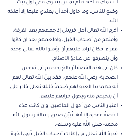
السماء، فالكعبة لم تمس بسوء، فهي أول بيت
وضع للناس، وما حاول أحد أن يعتدي عليها إلا أهلكه
الله.
أكرم الله تعالى أهل قريش إذ جمعهم بعد الفرقة،
وأمنهم من أصحاب الفيل، وأطعمهم بعد أن كانوا
فقراء، فكان لزاما عليهم أن يؤمنوا باللهِ تعالى وحده
وأن ينصرفوا عن عبادةِ الأصنام.
كان في هذهِ القصة أثر بالغ وعظيم في نفوسِ
الصحابة- رضي الله عنهم-، فقد بينَ الله تعالى لهم
أنه مهما بدا العدو لهم ضخماً فالله تعالى قادر على
أن ينجيهم منه ويحول خرابهم عليهم.
اعتبار الناس من أحوالِ الماضين، وإن كانت هذه
القصةُ موجزة إلا أنها تُبيّن صدق رسالة رسول الله
محمد- صلى الله عليه وسلم-.
قدرة الله تعالى في إهلاك أصحاب الفيلِ ذَوي القوة