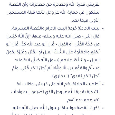
لقريش قدرة الله ومعجزة من معجزاته وأن الكعبة
ستكون في حماية الله عز وجل لأنها قبلة المسلمين
الأولى فيما بعد.
بينت الحادثة حُرمة البيت الحرام والكعبة المشرفة،
قال النبي- صلى الله عليه وسلم- عنها: “إنَّ اللَّهَ حَبَسَ
عن مَكَّةَ القَتْلَ، أوِ الفِيلَ – قَالَ أبو عبدِ اللَّهِ كَذَا، قَالَ أبو
نُعَيْمٍ واجْعَلُوهُ علَى الشَّكِّ الفِيلَ أوِ القَتْلَ وغَيْرُهُ يقولُ
الفِيلَ – وسَلَّطَ عليهم رَسولَ اللَّهِ صَلَّى اللهُ عليه
وسلَّمَ والمُؤْمِنِينَ، ألَا وإنَّهَا لَمْ تَحِلَّ لأحَدٍ قَبْلِي، ولَمْ
تَحِلَّ لأحَدٍ بَعْدِي” (البخاري).
أظهرت الحادثة نِعَم الله على قريش، وكانت آية
للتذكرة بقدرة الله عز وجل الذي تضرعوا إليه وأجاب
تضرعهم ودعائهم.
ذكرت القصة مواساة لرسول الله- صلى الله عليه