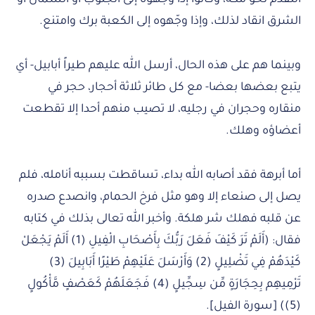
الشرق انقاد لذلك، وإذا وجّهوه إلى الكعبة برك وامتنع.
وبينما هم على هذه الحال، أرسل الله عليهم طيراً أبابيل- أي
يتبع بعضها بعضا- مع كل طائر ثلاثة أحجار، حجر في
منقاره وحجران في رجليه، لا تصيب منهم أحدا إلا تقطعت
أعضاؤه وهلك.
أما أبرهة فقد أصابه الله بداء، تساقطت بسببه أنامله، فلم
يصل إلى صنعاء إلا وهو مثل فرخ الحمام، وانصدع صدره
عن قلبه فهلك شر هلكة. وأخبر الله تعالى بذلك في كتابه
فقال: (أَلَمْ تَرَ كَيْفَ فَعَلَ رَبُّكَ بِأَصْحَابِ الْفِيلِ (1) أَلَمْ يَجْعَلْ
كَيْدَهُمْ فِي تَضْلِيلٍ (2) وَأَرْسَلَ عَلَيْهِمْ طَيْرًا أَبَابِيلَ (3)
تَرْمِيهِم بِحِجَارَةٍ مِّن سِجِّيلٍ (4) فَجَعَلَهُمْ كَعَصْفٍ مَّأْكُولٍ
(5)) [سورة الفيل].