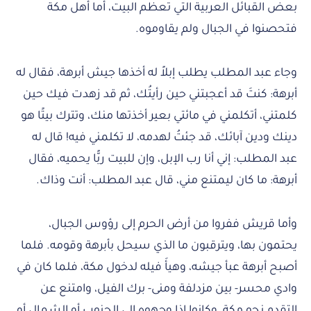
بعض القبائل العربية التي تعظم البيت، أما أهل مكة
فتحصنوا في الجبال ولم يقاوموه.
وجاء عبد المطلب يطلب إبلاً له أخذها جيش أبرهة، فقال له
أبرهة: كنتَ قد أعجبتني حين رأيتُك، ثم قد زهدت فيك حين
كلمتني، أتكلمني في مائتي بعير أخذتها منك، وتترك بيتًا هو
دينك ودين آبائك، قد جئتُ لهدمه، لا تكلمني فيه! قال له
عبد المطلب: إني أنا رب الإبل، وإن للبيت ربًّا يحميه، فقال
أبرهة: ما كان ليمتنع مني، قال عبد المطلب: أنت وذاك.
وأما قريش ففروا من أرض الحرم إلى رؤوس الجبال،
يحتمون بها، ويترقبون ما الذي سيحل بأبرهة وقومه. فلما
أصبح أبرهة عبأ جيشه، وهيأَ فيله لدخول مكة، فلما كان في
وادي محسر- بين مزدلفة ومنى- برك الفيل، وامتنع عن
التقدم نحو مكة، وكانوا إذا وجهوه إلى الجنوب أو الشمال أو