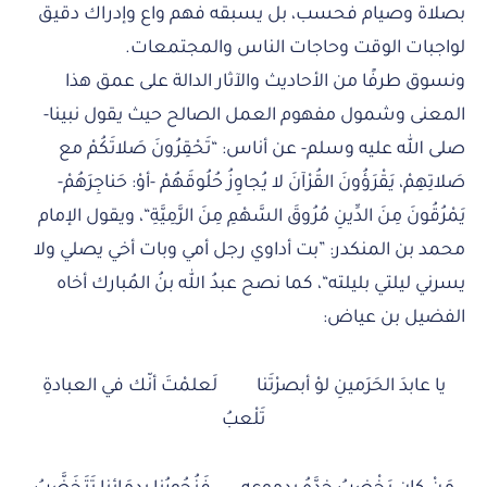
بصلاة وصيام فحسب، بل يسبقه فهم واع وإدراك دقيق
لواجبات الوقت وحاجات الناس والمجتمعات.
ونسوق طرفًا من الأحاديث والآثار الدالة على عمق هذا
المعنى وشمول مفهوم العمل الصالح حيث يقول نبينا-
صلى الله عليه وسلم- عن أناس: “تَحْقِرُونَ صَلاتَكُمْ مع
صَلاتِهِمْ، يَقْرَؤُونَ القُرْآنَ لا يُجاوِزُ حُلُوقَهُمْ -أوْ: حَناجِرَهُمْ-
يَمْرُقُونَ مِنَ الدِّينِ مُرُوقَ السَّهْمِ مِنَ الرَّمِيَّةِ“، ويقول الإمام
محمد بن المنكدر: ”بت أداوي رجل أمي وبات أخي يصلي ولا
يسرني ليلتي بليلته“، كما نصح عبدُ الله بنُ المُبارك أخاه
الفضيل بن عياض:
يا عابدَ الحَرَمينِ لوْ أبصرْتَنا لَعلمْتَ أنّك في العبادةِ
تَلْعبُ