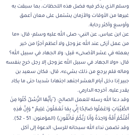
وسلم الذي يذكر فيه فضل هذه اللحظات، بما سبقت به
غيرها من الأوقات والأزمان يشتمل على معان أعمق
وأوسع وأكثر رحابة.
عن ابن عباس، عن النبي- صلى الله عليه وسلم- قال: «ما
من عمل أزكى عند الله عز وجل ولا أعظم أجرًا من خير
يعمله في عشر الأضحى» قيل: ولا الجهاد في سبيل الله؟
قال: «ولا الجهاد في سبيل الله عز وجل إلا رجل خرج بنفسه
وماله فلم يرجع من ذلك بشيء»، قال: فكان سعيد بن
جبير إذا دخل أيام العشر اجتهد اجتهادا شديدا حتى ما يكاد
يقدر عليه. أخرجه الدارمي.
وقد دعا الله رسله للعمل الصالح: { َيأَيُّهَا الرُّسُلُ كُلُوا مِنَ
الطَّيِّبَاتِ وَاعْمَلُوا صَالِحًا إِنِّي بِمَا تَعْمَلُونَ عَلِيمٌ * وَإِنَّ هَٰذِهِ
أُمَّتُكُمْ أُمَّةً وَاحِدَةً وَأَنَا رَبُّكُمْ فَاتَّقُونِ} (المؤمنون: 51 – 52).
وقد تضمن نداء الله سبحانه للرسل: الدعوة إلى أكل