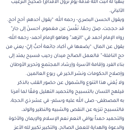
يَتَهَيَّأَ لَهُ أَثْبَتَ اللَّهُ قَدَمَهُ يَوْمَ تَزُولُ الأَقْدَامِ) صحيح الترغيب
الألباني.
ويقول الحسن البصري- رحمه الله: “يقول أحدهم: أحج أحج.
قد حججت، صِلْ رحمًا، نَفِّسْ عن مغموم، أحسنْ إلى جار”
رواه الإمام أحمد في “الزهد” وهاهو الإمام أحمد- رحمه الله-
يقول عن المال: “يضعها في أكباد جائعة أحبُّ إليَّ- يعني من
حج النافلة-” فالعمل الصالح ميدان رحيب فسيح يمتد إلى
بناء الفرد وإقامة الأسرة وإرشاد المجتمع وتحرير الأوطان
وإصلاح الحكومات ونشر الخير في ربوع العالمين.
ولا يُغني هذا التنوع والشمول عن حضور القلب بالذكر
فيلهج اللسان بالتسبيح والتحميد التهليل وفقًا لما أمرنا
به المصطفى- صلى الله عليه وسلم- في عشر ذي الحجة،
فالتسبيح تنزيه عن النقص والشبيه والنظير والولد،
والتحميد حمداً يوافي النعم نعم الإسلام والإيمان والأخوة
والدعوة والهداية للعمل الصالح، والتكبير تكبير لله الأعز