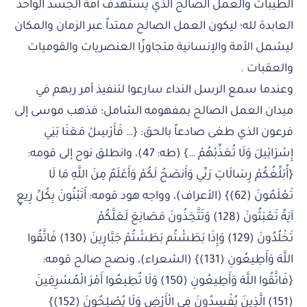
الطيبات والعمل الصالح الذي يستهدف أمة الجسد الواحد
العابدة لله؛ ليكون العمل الصالح ممتداً عبر الزمان والمكان
ليشمل الأمة والإنسانية متجاوزًا العنصريات والقوميات
والعقبات .
وعندما سمع الرسل النداء سارعوا لتنفيذ أمر ربهم في
ميدان العمل الصالح بمفهومه الشامل؛ فذهب موسى إلى
فرعون الذي طغى صادعاً بالحق: {… فَأَرْسِلْ مَعَنَا بَنِي
إِسْرَائِيلَ وَلَا تُعَذِّبْهُمْ …} (طه: 47)، وانطلق نوح إلى قومه:
{أُبَلِّغُكُمْ رِسَالَاتِ رَبِّي وَأَنصَحُ لَكُمْ وَأَعْلَمُ مِنَ اللَّهِ مَا لَا
تَعْلَمُونَ (62)} (الأعراف)، وواجه هود قومه: أَتَبْنُونَ بِكُلِّ رِيعٍ
آيَةً تَعْبَثُونَ (128) وَتَتَّخِذُونَ مَصَانِعَ لَعَلَّكُمْ
تَخْلُدُونَ (129) وَإِذَا بَطَشْتُم بَطَشْتُمْ جَبَّارِينَ (130) فَاتَّقُوا
اللَّهَ وَأَطِيعُونِ (131)} (الشعراء)، ونصح صالح قومه:
{فَاتَّقُوا اللَّهَ وَأَطِيعُونِ (150) وَلَا تُطِيعُوا أَمْرَ الْمُسْرِفِينَ
(151) الَّذِينَ يُفْسِدُونَ فِي الْأَرْضِ وَلَا يُصْلِحُونَ (152)}