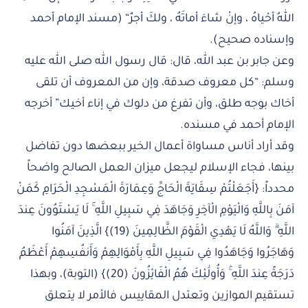
اللهُ أحْياهُ ، وإنْ شاءَ أماتَهُ ، ولكَ أجرٌ“ (مسند الإمام أحمد
وإسناده صحيح).
وعن جابر بن عبد الله، قال: قال رسول الله صلى الله عليه
وسلم: “كل معروف صدقة، وإن من المعروف أن تلقى
أخاك بوجه طلق، وأن تفرغ من دلوك في إناء أخيك” أخرجه
الإمام أحمد في مسنده.
وقد أراد أناس مساواة أعمال الخير ببعضها دون تفاضل
بينها، فجاء الإسلام ليجعل ميزان العمل الصالح واضحاً
محدداً: {أَجَعَلْتُمْ سِقَايَةَ الْحَاجِّ وَعِمَارَةَ الْمَسْجِدِ الْحَرَامِ كَمَنْ
آمَنَ بِاللَّهِ وَالْيَوْمِ الْآخِرِ وَجَاهَدَ فِي سَبِيلِ اللَّهِ ۚ لَا يَسْتَوُونَ عِندَ
اللَّهِ ۗ وَاللَّهُ لَا يَهْدِي الْقَوْمَ الظَّالِمِينَ (19)} الَّذِينَ آمَنُوا
وَهَاجَرُوا وَجَاهَدُوا فِي سَبِيلِ اللَّهِ بِأَمْوَالِهِمْ وَأَنفُسِهِمْ أَعْظَمُ
دَرَجَةً عِندَ اللَّهِ ۚ وَأُولَٰئِكَ هُمُ الْفَائِزُونَ (20)} (التوبة)، وبهذا
تستقيم الموازين وتعتدل المقاييس فالأمر لا يتعلق