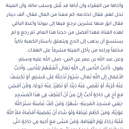
وأخاها من الفقراء وأن أباها قد قُتل وسلب ماله، وأن الميتة
تحل لهم، فقال لخادمه: كم معنا من المال فقال: ألف دينار،
فقال ابق منها عشرين نرجع فيها إلى بيوتنا وأعط الباقي
لهذه الفتاة فهذا أفضل من حجنا هذا العام، ثم رجع و لم
يستسغ أن يذهب إلى الحج ويتعلق بأستار الكعبة باكياً
مخلفاً وراءه من يأكل الميتة مشرفاً على الهلاك .
وعن عبد الله بن عمر عن النبي- صلى الله عليه وسلم-
يقول: (أَحَبُّ النَّاسِ إلى اللَّهِ تَعَالَى أَنْفَعُهُمْ لِلنَّاسِ، وَأَحَبُّ
الأَعْمَالِ إِلَى اللَّهِ تَعَالَى سُرُورٌ تُدْخِلُهُ عَلَى مُسْلِمٍ، أَوْ تَكَشِفُ
عَنْهُ كُرْبَةً، أَوْ تَقْضِي عَنْهُ دَيْنًا، أَوْ تَطْرُدُ عَنْهُ جُوعًا، وَلأَنْ أَمْشِيَ
مَعَ أَخِ فِي حَاجَةٍ أَحَبُّ إِلَيَّ مِنْ أَنْ أَعْتَكِفَ فِي هَذَا الْمَسْجِدِ
-يَعْنِي مَسْجِدَ الْمَدِينَةِ- شَهْرًا، وَمَنَ كَفَّ غَضَبَهُ سَتَرَ اللَّهُ
عَوْرَتَهُ، وَمَنْ كَظَمَ غَيْظَهُ وَلَوْ شَاءَ أَنْ يُمْضِيَهُ أَمْضَاهُ مَلأَ اللَّهُ
قَلْبَهُ رَجَاءً يَوْمَ الْقِيَامَةِ، وَمَنْ مَشَى مَعَ أَخِيهِ فِي حَاجَةٍ حَتَّى