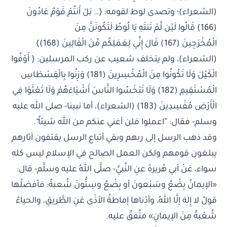
(الشعراء)؛ وتصدى لوط لقومه: {… بَلْ أَنتُمْ قَوْمٌ عَادُونَ
(166) قَالُوا لَئِن لَّمْ تَنتَهِ يَا لُوطُ لَتَكُونَنَّ مِنَ
الْمُخْرَجِينَ (167) قَالَ إِنِّي لِعَمَلِكُم مِّنَ الْقَالِينَ (168)}
(الشعراء)، ولم يتخلف شعيب عن ركب المرسلين: { أَوْفُوا
الْكَيْلَ وَلَا تَكُونُوا مِنَ الْمُخْسِرِينَ (181) وَزِنُوا بِالْقِسْطَاسِ
الْمُسْتَقِيمِ (182) وَلَا تَبْخَسُوا النَّاسَ أَشْيَاءَهُمْ وَلَا تَعْثَوْا فِي
الْأَرْضِ مُفْسِدِينَ (183) (الشعراء)، أما نبينا- صلى الله عليه
وسلم- فقال: ”اعملوا فلن أغني عنكم من الله شيئاً“.
وقد ذهب الرسل إلى ربهم وبقي أتباع الرسل يقتفون آثارهم
يبلغون قومهم ولكن العمل الصالح في الإسلام ليس كله
سواء، عَنْ أبي هُريرةَ عنِ النَّبيِّ- صلَّى اللهُ عليه وسلَّم- قال:
«الإيمانُ بِضْعٌ وسَبْعونَ أو بِضْعٌ وسِتُّونَ شُعبةً: فأفضلُها
قولُ لا إِلهَ إلَّا اللهُ، وأدْناها إماطةُ الأذَى عَنِ الطَّريقِ، والحياءُ
شُعْبةٌ مِنَ الإيمانِ» متَّفقٌ عليه.