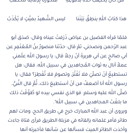
مَنْ كان يَخْضِبُ خدَّهُ بدموعِهِ فَنُحُورُنا بِدِمَائِنا تَتَخَضَّبُ
هذا كتابُ اللهِ ينطِقُ بَيْنَنا ليس الشَّهيدُ بميِّتٍ لا يُكْذَبُ
فلمّا قرأه الفضيل بن عياض ذَرَفتْ عيناه وقال: صَدَق أبو
عبد الرّحمن ونصحني، ثمّ قال: حدّثنا منصورٌ بنُ المُعْتَمِرِ عن
أبي صالحٍ عن أبي هريرةَ أنّ رجلاً قال: يا رسولَ الله علّمني
عملاً أنال به ثوابَ المُجاهدين في سبيل الله، فقال: هل
تستطيعُ أنْ تصلّيَ فلا تَفْتُرَ، وتصومَ فلا تُفْطِرَ؟ فقال: يا
رسول الله أنا أضعفُ من أنْ أستطيعَ ذلك، ثُمَّ قال النَّبيُّ،
صَلَّى الله عليه وسلم: فو الذي نفسي بيده لو طُوِّقْتَ ذلك
ما بلغْتَ المجاهدين في سبيل الله“.
ويروى أن عبد الله المبارك خرج في طريق الحج، ومات لهم
طائر فأمر غلمانه بإلقائه في مزبلة الطريق فرأى فتاة جاءت
وأخذت الطائر الميت فسألها عن شأنها فأخبرته أنها