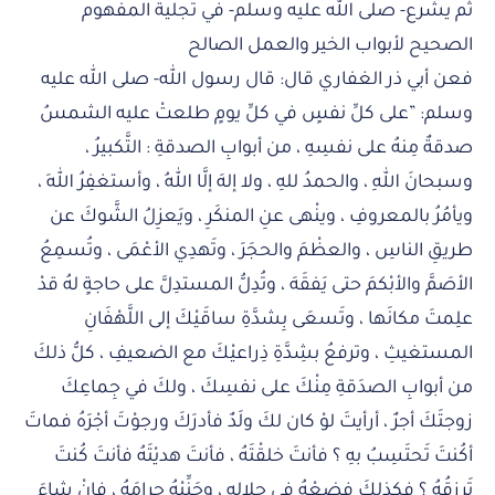
ثم يشرع- صلى الله عليه وسلم- في تجلية المفهوم
الصحيح لأبواب الخير والعمل الصالح
فعن أبي ذر الغفاري قال: قال رسول الله- صلى الله عليه
وسلم: ”على كلِّ نفسٍ في كلِّ يومٍ طلعتْ عليه الشمسُ
صدقةٌ مِنهُ على نفسِهِ ، من أبوابِ الصدقةِ : التَّكبيرُ ،
وسبحانَ اللهِ ، والحمدُ للهِ ، ولا إلهَ إلَّا اللهُ ، وأستغفِرُ اللهَ ،
ويأمُرُ بالمعروفِ ، وينْهى عنِ المنكَرِ ، ويَعزِلُ الشَّوكَ عن
طريقِ الناسِ ، والعظْمَ والحجَرَ ، وتَهدِي الأعْمَى ، وتُسمِعُ
الأصَمَّ والأبْكمَ حتى يَفقَهَ ، وتُدِلُّ المستدِلَّ على حاجةٍ لهُ قدْ
علِمتَ مكانَها ، وتَسعَى بِشدَّةِ ساقَيْكَ إلى اللَّهْفَانِ
المستغيثِ ، وترفعُ بشِدَّةِ ذِراعيْكَ مع الضعيفِ ، كلُّ ذلكَ
من أبوابِ الصدَقةِ مِنْكَ على نفسِكَ ، ولكَ في جِماعِكَ
زوجتَكَ أجرٌ ، أرأيتَ لوْ كان لكَ ولَدٌ فأدرَكَ ورجوْتَ أجْرَهُ فماتَ
أكُنتَ تَحتَسِبُ بهِ ؟ فأنتَ خلقْتَهُ ، فأنتَ هديْتَهُ فأنتَ كُنتَ
تَرزقُهُ ؟ فكذلكَ فضعْهُ في حلالِهِ ، وجَنِّبْهُ حرامَهُ ، فإنْ شاءَ