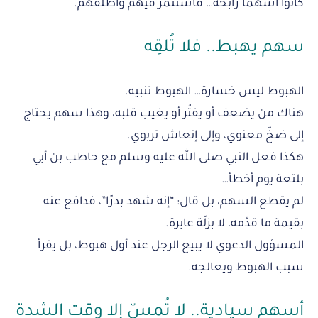
كانوا أسهمًا رابحة… فاستثمر فيهم وأطلقهم.
سهم يهبط.. فلا تُلقِه
الهبوط ليس خسارة… الهبوط تنبيه.
هناك من يضعف أو يفتُر أو يغيب قلبه، وهذا سهم يحتاج
إلى ضخّ معنوي، وإلى إنعاش تربوي.
هكذا فعل النبي صلى الله عليه وسلم مع حاطب بن أبي
بلتعة يوم أخطأ…
لم يقطع السهم، بل قال: “إنه شهد بدرًا”، فدافع عنه
بقيمة ما قدّمه، لا بزلّة عابرة.
المسؤول الدعوي لا يبيع الرجل عند أول هبوط، بل يقرأ
سبب الهبوط ويعالجه.
أسهم سيادية.. لا تُمسّ إلا وقت الشدة