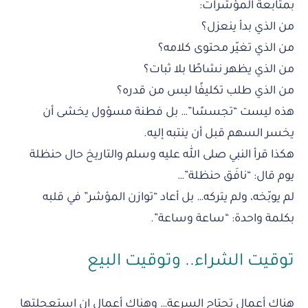
بمتابعة المؤشرات:
من الذي بدأ ينعزل؟
من الذي تغيّر محتوى كلامه؟
من الذي يظهر نشاطًا بلا ثبات؟
من الذي طلب تكليفًا ليس من قدره؟
هذه ليست “تجسسًا”… بل فطنة مسؤول يخشى أن
يخسر السهم قبل أن ينتبه إليه.
هكذا قرأ النبي صلى الله عليه وسلم والتاريخ حال حنظلة
يوم قال: “نافَق حنظلة”…
لم يوبّخه، ولم يتركه… بل أعاد “توازن المؤشر” في قلبه
بكلمة واحدة: “ساعة وساعة”.
توقيت الشراء.. وتوقيت البيع
هناك أعمال تحتاج السرعة… وهناك أعمال إن استعجلتها