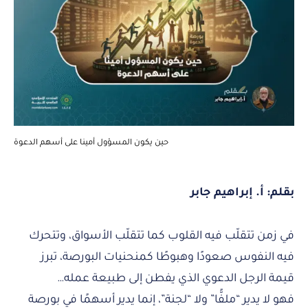
‏حين يكون المسؤول أمينا على أسهم الدعوة
بقلم: أ. إبراهيم جابر
في زمن تتقلّب فيه القلوب كما تتقلّب الأسواق، وتتحرك
فيه النفوس صعودًا وهبوطًا كمنحنيات البورصة، تبرز
قيمة الرجل الدعوي الذي يفطن إلى طبيعة عمله…
فهو لا يدير “ملفًّا” ولا “لجنة”، إنما يدير أسهمًا في بورصة