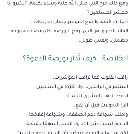
ومع ذلك خرج النبي صلى الله عليه وسلم بكلمة: “أبشروا يا
معشر المسلمين!”
فعادت الثقة، وارتفع المؤشر بإيمان رجل واحد.
القائد الدعوي هو الذي يرفع البورصة بكلمة صادقة، ووجه
مطمئن، ونَفَس طويل.
الخلاصة.. كيف تُدار بورصة الدعوة؟
راقب القلوب كما تراقب المؤشرات.
استثمر في الرابحين… ولا تفرّط في المتعبين.
احفظ الذهب البشري للشدائد.
اقرأ التحولات قبل أن تقع.
واملك شجاعة دعم الصفقة… وشجاعة إغلاقها.
الدعوة ليست شركات، ولا الناس أسهمًا حقيقية…
لكن استعارة البورصة تذكّرنا بأن الإدارة الدعوية ليست