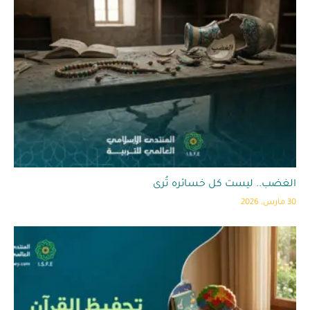
الغضب.. ليست كل خسائره تُرى
30 مارس، 2026