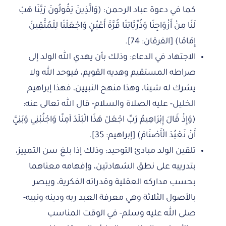
كما في دعوة عباد الرحمن: (وَالَّذِينَ يَقُولُونَ رَبَّنَا هَبْ
لَنَا مِنْ أَزْوَاجِنَا وَذُرِّيَّاتِنَا قُرَّةَ أَعْيُنٍ وَاجْعَلْنَا لِلْمُتَّقِينَ
إِمَامًا) [الفرقان: 74].
الاجتهاد في الدعاء: وذلك بأن يهدي الله الولد إلى
صراطه المستقيم وهديه القويم، فيوحد الله ولا
يشرك له شيئا، وهذا منهح النبيين، فهذا إبراهيم
الخليل- عليه الصلاة والسلام- قال الله تعالى عنه:
(وَإِذْ قَالَ إِبْرَاهِيمُ رَبِّ اجْعَلْ هَذَا الْبَلَدَ آمِنًا وَاجْنُبْنِي وَبَنِيَّ
أَنْ نَعْبُدَ الْأَصْنَامَ) [إبراهيم: 35].
تلقين الولد مبادئ التوحيد: وذلك إذا بلغ سن التمييز،
بتدريبه على نطق الشهادتين، وإفهامه معناهما
بحسب مداركه العقلية وقدراته الفكرية، ويبصر
بالأصول الثلاثة وهي معرفة العبد ربه ودينه ونبيه-
صلى الله عليه وسلم- في الوقت المناسب