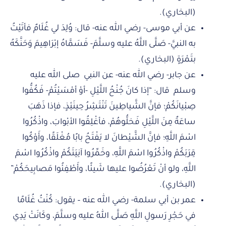
(البخاري).
عن أبي موسى- رضي الله عنه- قال: وُلِدَ لي غُلَامٌ فأتَيْتُ
به النبيَّ- صَلَّى اللَّهُ عليه وسلَّمَ- فَسَمَّاهُ إبْرَاهِيمَ وَحَنَّكَهُ
بتَمْرَةٍ (البخاري).
عن جابر- رضي الله عنه- عن النبي صلى الله عليه
وسلم قال: “إذا كانَ جُنْحُ اللَّيْلِ -أوْ أمْسَيْتُمْ- فَكُفُّوا
صِبْيانَكُمْ؛ فإنَّ الشَّياطِينَ تَنْتَشِرُ حِينَئِذٍ، فإذا ذَهَبَ
ساعَةٌ مِنَ اللَّيْلِ فَخلُّوهُمْ، فأغْلِقُوا الأبْوابَ، واذْكُرُوا
اسْمَ اللَّهِ؛ فإنَّ الشَّيْطانَ لا يَفْتَحُ بابًا مُغْلَقًا، وأَوْكُوا
قِرَبَكُمْ واذْكُرُوا اسْمَ اللَّهِ، وخَمِّرُوا آنِيَتَكُمْ واذْكُرُوا اسْمَ
اللَّهِ، ولو أنْ تَعْرُضُوا عليها شَيئًا، وأَطْفِئُوا مَصابِيحَكُمْ”
(البخاري).
عمر بن أبي سلمة- رضي الله عنه – يقول: كُنْتُ غُلَامًا
في حَجْرِ رَسولِ اللَّهِ صَلَّى اللهُ عليه وسلَّمَ، وكَانَتْ يَدِي