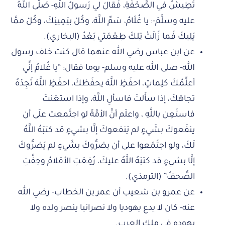
تَطِيشُ في الصَّحْفَةِ، فَقالَ لي رَسولُ اللَّهِ- صَلَّى اللهُ
عليه وسلَّمَ-: يا غُلَامُ، سَمِّ اللَّهَ، وكُلْ بيَمِينِكَ، وكُلْ ممَّا
يَلِيكَ فَما زَالَتْ تِلكَ طِعْمَتي بَعْدُ (البخاري).
عن ابن عباس رضي الله عنهما قال كنت خلف رسول
الله- صلى الله عليه وسلم- يوما فقال: “يا غُلامُ إنِّي
أعلِّمُكَ كلِماتٍ، احفَظِ اللَّهَ يحفَظكَ، احفَظِ اللَّهَ تَجِدْهُ
تجاهَكَ، إذا سأَلتَ فاسألِ اللَّهَ، وإذا استعَنتَ
فاستَعِن باللَّهِ ، واعلَم أنَّ الأمَّةَ لو اجتَمعت علَى أن
ينفَعوكَ بشَيءٍ لم يَنفعوكَ إلَّا بشيءٍ قد كتبَهُ اللَّهُ
لَكَ، ولو اجتَمَعوا على أن يضرُّوكَ بشَيءٍ لم يَضرُّوكَ
إلَّا بشيءٍ قد كتبَهُ اللَّهُ عليكَ، رُفِعَتِ الأقلامُ وجفَّتِ
الصُّحفُ” (الترمذي).
عن عمرو بن شعيب أن عمر بن الخطاب- رضي الله
عنه- كان لا يدع يهوديا ولا نصرانيا ينصر ولده ولا
يهوده في ملك العرب.