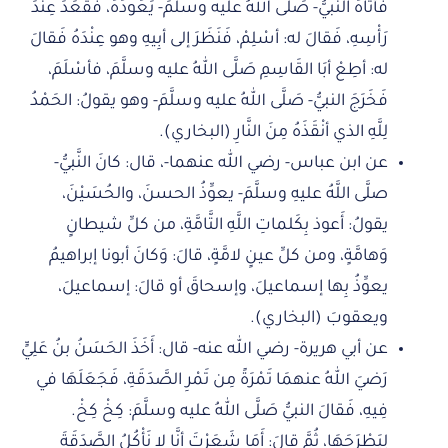
فأتَاهُ النبيُّ- صَلَّى اللهُ عليه وسلَّمَ- يَعُودُهُ، فَقَعَدَ عِنْدَ
رَأْسِهِ، فَقالَ له: أسْلِمْ، فَنَظَرَ إلى أبِيهِ وهو عِنْدَهُ فَقالَ
له: أطِعْ أبَا القَاسِمِ صَلَّى اللهُ عليه وسلَّمَ، فأسْلَمَ،
فَخَرَجَ النبيُّ- صَلَّى اللهُ عليه وسلَّمَ- وهو يقولُ: الحَمْدُ
لِلَّهِ الذي أنْقَذَهُ مِنَ النَّارِ (البخاري).
عن ابن عباس- رضي الله عنهما-، قال: كانَ النَّبيُّ-
صلَّى اللَّهُ عليهِ وسلَّمَ- يعوِّذُ الحسنَ، والحُسَيْنَ،
يقولُ: أَعوذ بِكَلماتِ اللَّهِ التَّامَّةِ، من كلِّ شيطانٍ
وَهامَّةٍ، ومن كلِّ عينٍ لامَّةٍ، قالَ: وَكانَ أبونا إبراهيمُ
يعوِّذُ بِها إسماعيلَ، وإسحاقَ أو قالَ: إسماعيلَ،
ويعقوبَ (البخاري).
عن أبي هريرة- رضي الله عنه- قال: أَخَذَ الحَسَنُ بنُ عَلِيٍّ
رَضيَ اللهُ عنهمَا تَمْرَةً مِن تَمْرِ الصَّدَقَةِ، فَجَعَلَهَا في
فِيهِ، فَقالَ النبيُّ صَلَّى اللهُ عليه وسلَّمَ: كِخْ كِخْ.
لِيَطْرَحَهَا، ثُمَّ قالَ: أَمَا شَعَرْتَ أنَّا لا نَأْكُلُ الصَّدَقَةَ