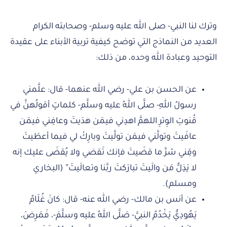
وترك لنا النبي- صلى الله عليه وسلم- وصحابته الكرام
العديد من النماذج التي توضح كيفية تربية الأبناء على عقيدة
التوحيد وعبادة الله وحده، من ذلك:
عن الحسن بن علي- رضي الله عنهما- قال: علَّمني
رسولُ اللهِ- صلَّى اللهُ عليه وسلَّم- كلماتٍ أقولُهنَّ في
قُنوتِ الوِترِ اللهمَّ اهدِني فيمَن هدَيتَ وعافِني فيمَن
عافَيتَ وتولَّني فيمَن تولَّيتَ وبارِكْ لي فيما أعطَيتَ
وقِني شرَّ ما قضَيتَ فإنك تَقضي ولا يُقضَى عليك إنه
لا يَذِلُّ مَن والَيتَ تبارَكتَ ربَّنا وتعالَيتَ” (البخاري
ومسلم).
عن أنس بن مالك- رضي الله عنه- قال: كانَ غُلَامٌ
يَهُودِيٌّ يَخْدُمُ النبيَّ- صَلَّى اللهُ عليه وسلَّمَ-، فَمَرِضَ،