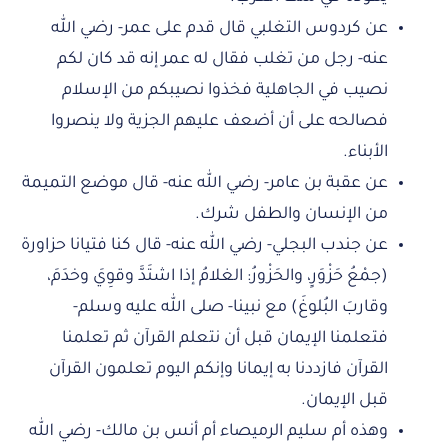
عن كردوس التغلبي قال قدم على عمر- رضي الله
عنه- رجل من تغلب فقال له عمر إنه قد كان لكم
نصيب في الجاهلية فخذوا نصيبكم من الإسلام
فصالحه على أن أضعف عليهم الجزية ولا ينصروا
الأبناء.
عن عقبة بن عامر- رضي الله عنه- قال موضع التميمة
من الإنسان والطفل شرك.
عن جندب البجلي- رضي الله عنه- قال كنا فتيانا حزاورة
(جمْعُ حَزْوَرٍ، والحَزْورُ: الغلامُ إذا اشتَدَّ وقوِيَ وخدَمَ،
وقاربَ البُلوغَ) مع نبينا- صلى الله عليه وسلم-
فتعلمنا الإيمان قبل أن نتعلم القرآن ثم تعلمنا
القرآن فازددنا به إيمانا وإنكم اليوم تعلمون القرآن
قبل الإيمان.
وهذه أم سليم الرميصاء أم أنس بن مالك- رضي الله