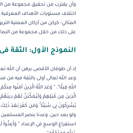
وأن يقترب من تحقيق مجموعة من الأ
اختلاف مستويات الأهداف المعرفية والو
المثالي- كركن من أركان العملية التر
على ذلك من خلال مجموعة من النماذج
النموذج الأول: الثقة فى
إذ أن طوفان الأقصى برهن أن الله تع
وعد الله تعالى أولى بالثقة فيه من منظ
اللهِ قِيلُا”، ” وَعَدَ اللَّهُ الَّذِينَ آمَنُوا مِنك
الَّذِينَ مِن قَبْلِهِمْ وَلَيُمَكِّنَنَّ لَهُمْ دِينَهُمُ 
يُشْرِكُونَ بِي شَيْئًا ۚ وَمَن كَفَرَ بَعْدَ 
ولو بعد حين، وعدنا بنصر المسلمين ع
استفراغ الوسع في الإعداد ” وَأَعِدُّواْ لَهُم مَّ