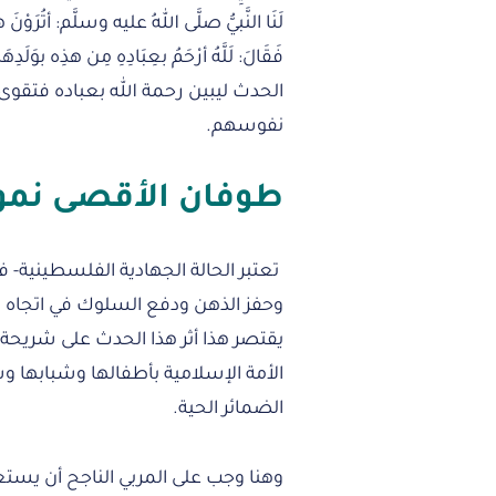
لَنَا النَّبيُّ صلَّى اللهُ عليه وسلَّم: أتُرَوْنَ هذ
فَقَالَ: لَلَّهُ أرْحَمُ بعِبَادِهِ مِن هذِ
الحدث ليبين رحمة الله بعباده فتقوى
نفوسهم.
طوفان الأقصى نموذ
تعتبر الحالة الجهادية الفلسطينية- ف
وحفز الذهن ودفع السلوك في اتجاه 
يقتصر هذا أثر هذا الحدث على شريحة س
الأمة الإسلامية بأطفالها وشبابها 
الضمائر الحية.
وهنا وجب على المربي الناجح أن يستغ