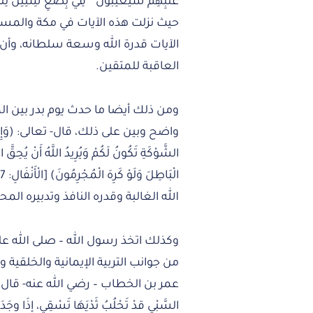
حيث نزلت هذه الآيات في مكة والمس
الآيات قدرة الله وسعة سلطانه، وأن ا
العاقبة للمتقين.
ومن ذلك أيضا ما حدث يوم بدر بين ا
واضح وبين على ذلك، قال- تعالى: (وَإِذْ يَعِدُكُمُ ال
الشَّوْكَةِ تَكُونُ لَكُمْ وَيُرِيدُ اللَّهُ أَنْ يُحِقَّ ا
الله الغالبة وقدره النافذ وتدبيره ال
وكذلك اتخذ رسول الله – صلى الله علي
من جوانب التربية الإيمانية والخلقي
عمر بن الخطاب – رضي الله عنه- قال: ” قَدِمَ 
السَّبْيِ قدْ تَحْلُبُ ثَدْيَهَا تَسْقِي، إذَا وجَدَ