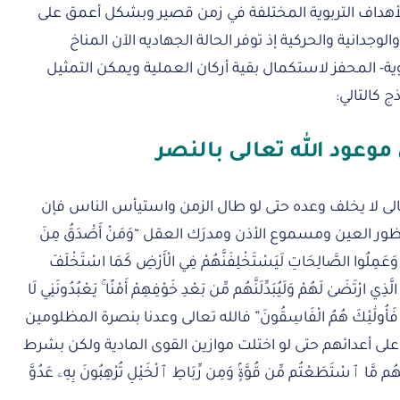
هداف التربوية المختلفة في زمن قصير وبشكل أعمق على
جدانية والحركية إذ توفر الحالة الجهاديه الآن المناخ
بوية- المحفز لاستكمال بقية أركان العملية ويمكن التمثيل
 كالتالي:
 موعود الله تعالى بالنصر
الى لا يخلف وعده حتى لو طال الزمن واستيأس الناس فإن
ور العين ومسموع الأذن ومدرَك العقل “وَمَنْ أَصَْدَقُ مِنَ
ُمْ وَعَمِلُوا الصَّالِحَاتِ لَيَسْتَخْلِفَنَّهُمْ فِي الْأَرْضِ كَمَا اسْتَخْلَفَ
الَّذِي ارْتَضَىٰ لَهُمْ وَلَيُبَدِّلَنَّهُم مِّن بَعْدِ خَوْفِهِمْ أَمْنًا ۚ يَعْبُدُونَنِي لَا
ذَٰلِكَ فَأُولَٰئِكَ هُمُ الْفَاسِقُونَ” فالله تعالى وعدنا بنصرة المظلومين
لى أعدائهم حتى لو اختلت موازين القوى المادية ولكن بشرط
ا ٱسْتَطَعْتُم مِّن قُوَّةٍۢ وَمِن رِّبَاطِ ٱلْخَيْلِ تُرْهِبُونَ بِهِۦ عَدُوَّ