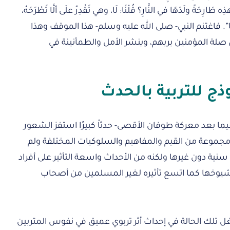
ِه طَارِحَةً ولَدَهَا في النَّارِ؟ قُلْنَا: لَا، وهي تَقْدِرُ علَى ألَّا تَطْرَحَهُ،
ه بوَلَدِهَا”. فاغتنم النبي- صلى الله عليه وسلم- هذا الموقف وهذا
 صلة المؤمنين بربهم، وينشر الأمل والطمأنينة في
ج للتربية بالحدث
يما بعد معركة طوفان الأقصى- حدثاً كبيرًا استفز الشعور
مجموعة من القيم والمفاهيم والسلوكيات المختلفة ولم
نية دون غيرها ولكنه من الأحداث واسعة التأثير على أفراد
وشيوخها كما اتسع تأثيره لغير المسلمين من أصحاب
ل تلك الحالة في إحداث أثر تربوي عميق في نفوس المتربين