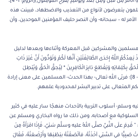
غَلَبِهِمْ سَيَغْلِبُونَ * فِي بِضْعِ سِنِينَ لِلَّهِ الْأَمْرُ مِنْ قَبْلُ وَمِنْ بَعْدُ وَيَوْمَئِذٍ يَفْرَحُ الْمُؤْمِنُونَ)[الرُّومِ: 1- 4]،
لمون يتعرضون لأنواع من التعذيب والاضطهاد، فبينت هذه
لأمر له – سبحانه- وأن النصر حليف المؤمنين الموحدين، وأن
لمسلمين والمشركين قبل المعركة وأثناءها وبعدها لدليل
لَّهُ إِحْدَى الطَّائِفَتَيْنِ أَنَّهَا لَكُمْ وَتَوَدُّونَ أَنَّ غَيْرَ ذَاتِ
لْحَقَّ بِكَلِمَاتِهِ وَيَقْطَعَ دَابِرَ الْكَافِرِينَ * لِيُحِقَّ الْحَقَّ وَيُبْطِلَ
الْبَاطِلَ وَلَوْ كَرِهَ الْمُجْرِمُونَ) [الْأَنْفَالِ: 7- 8]؛ فربّى الله تعالى- بهذا الحدث- المسلمين على معنى إرادة
محكم المتعالى على تدبير البشر لمحدودية علمهم.
ه وسلم- أسلوب التربية بالأحداث منهجًا سار عليه في كثير
ة والسلوكية مع أصحابه، ومن ذلك ما رواه البخاري ومسلم عن
علَى النَّبيِّ صلَّى اللهُ عليه وسلَّم سَبْيٌ، فَإِذَا امْرَأَةٌ مِنَ
تْ صَبِيًّا في السَّبْيِ أخَذَتْهُ، فألْصَقَتْهُ ببَطْنِهَا وأَرْضَعَتْهُ، فَقَالَ