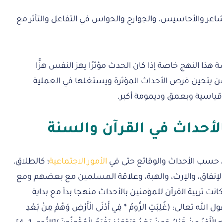
اعر والأحاسيس، والجوارح والحواس في التفاعل والتأثر مع
ذا النهج خاصة إذا كان الحدث مؤثرًا يهز النفس هزًّا
 من يتحين فرص الأحداث المؤثرة ويستغلها في العملية
ت قياسية وبعمق وديمومة أكبر.
لأحداث في القرآن والسنة
ين حسب الأحداث والوقائع حتى في
الأمور الاجتماعية
؛ كالطلاق،
 والإنفاق، والإرث، والهبة، وعلاقة المسلمين مع بعضهم ومع
نت تربية القرآن للمؤمنين بالأحداث منهجا بدأ مع بداية
تعالى: (غُلِبَتِ الرُّومُ * فِي أَدْنَى الْأَرْضِ وَهُمْ مِنْ بَعْدِ